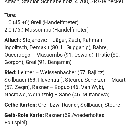
Altach, Stadion Schnabelholz, 4.700, SR Greinecker.
Tore:
1:0 (45.+6) Greil (Handelfmeter)
2:0 (75.) Massombo (Handelfmeter)
Altach:
Stojanovic – Jäger, Zech, Rahmani –
Ingolitsch, Demaku (80. L. Gugganig), Bähre,
Ouedraogo – Massombo (91. Oswald), Hrstic (80.
Gorgon), Greil (91. Benjamin)
Ried:
Leitner – Weissenbacher (57. Bajlicz),
Sollbauer (68. Havenaar), Steurer, Scherzer – Maart
(57. Zeqiri), Rasner – Boguo (46. Van Wyk),
Nasrawe, Wernitznig – Sane (46. Mutandwa)
Gelbe Karten:
Greil bzw. Rasner, Sollbauer, Steurer
Gelb-Rote Karte:
Rasner (68./wiederholtes
Foulspiel)