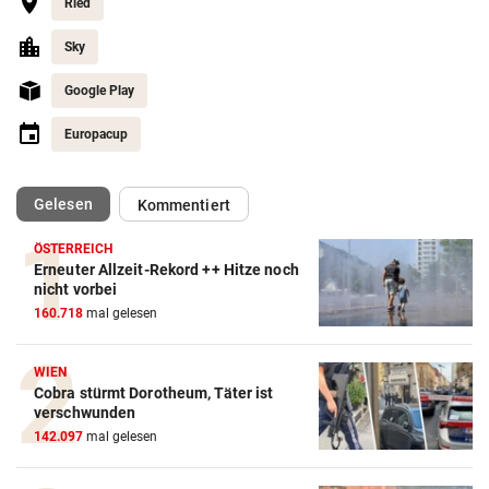
Ried
Sky
Google Play
Europacup
(ausgewählt)
Gelesen
Kommentiert
ÖSTERREICH
Erneuter Allzeit-Rekord ++ Hitze noch
Action-Cam Vergleich
nicht vorbei
160.718
mal gelesen
ZUM VERGLEICH
Crosstrainer Vergleich
WIEN
Cobra stürmt Dorotheum, Täter ist
ZUM VERGLEICH
verschwunden
142.097
mal gelesen
E-Bike Vergleich
ZUM VERGLEICH