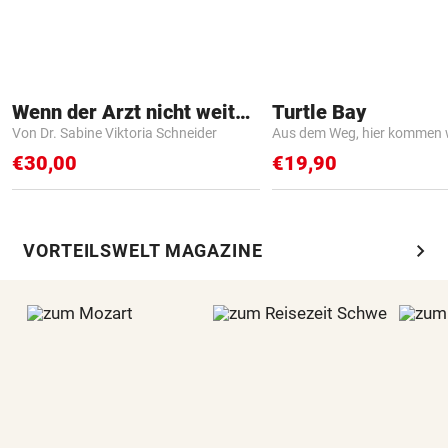
Wenn der Arzt nicht weiter weiß
Turtle Bay
Von Dr. Sabine Viktoria Schneider
Aus dem Weg, hier kommen w
€30,00
€19,90
chevron_right
VORTEILSWELT MAGAZINE