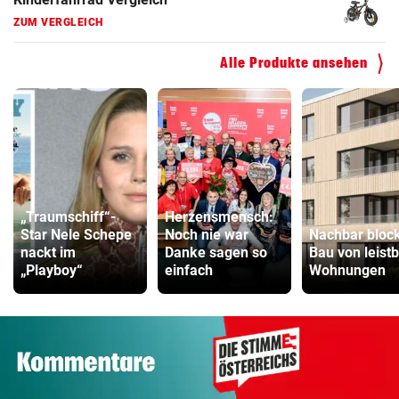
ZUM VERGLEICH
Alle Produkte ansehen
„Traumschiff“-
Herzensmensch:
Star Nele Schepe
Noch nie war
Nachbar block
nackt im
Danke sagen so
Bau von leist
„Playboy“
einfach
Wohnungen