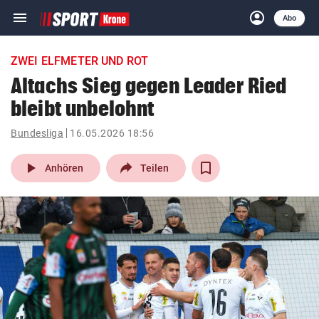
menu
account_circle
Navigation
Anmelden
Abo
close
Schließen
ein-/ausklappen
ZWEI ELFMETER UND ROT
Abonnieren
Altachs Sieg gegen Leader Ried
bleibt unbelohnt
account_circle
arrow_right
Anmelden
Bundesliga
16.05.2026 18:56
pin_drop
arrow_right
Bundesland auswäh
Wien
play_arrow
Anhören
Teilen
bookmark
Merkliste
Suchbegriff
search
eingeben