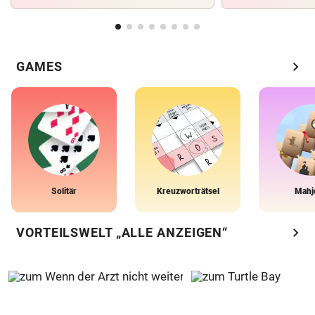
chevron_right
GAMES
Solitär
Kreuzworträtsel
Mahj
chevron_right
VORTEILSWELT „ALLE ANZEIGEN“