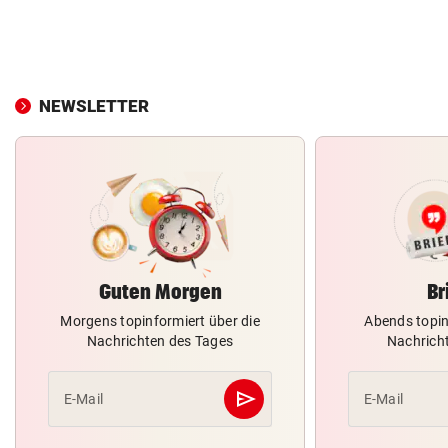
NEWSLETTER
Guten Morgen
Br
Morgens topinformiert über die
Abends topin
Nachrichten des Tages
Nachrich
send
E-Mail
E-Mail
Abschicken