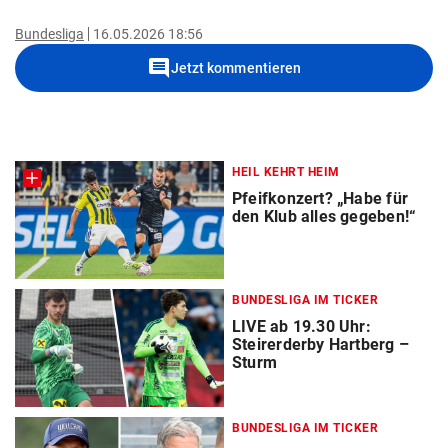
Bundesliga
16.05.2026 18:56
comment
Jetzt kommentieren
HEIL KEHRT HEIM
Pfeifkonzert? „Habe für
den Klub alles gegeben!“
BUNDESLIGA IM TICKER
LIVE ab 19.30 Uhr:
Steirerderby Hartberg –
Sturm
BUNDESLIGA IM TICKER