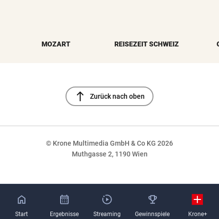
MOZART
REISEZEIT SCHWEIZ
north
Zurück nach oben
© Krone Multimedia GmbH & Co KG 2026
Muthgasse 2, 1190 Wien
NaN%
Start
Ergebnisse
Streaming
Gewinnspiele
Krone+