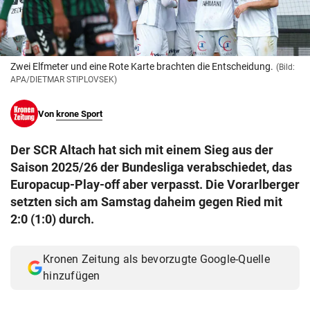
© Krone Multimedia GmbH & Co KG 2026
Muthgasse 2, 1190 Wien
Zwei Elfmeter und eine Rote Karte brachten die Entscheidung.
(Bild:
APA/DIETMAR STIPLOVSEK)
Von
krone Sport
Der SCR Altach hat sich mit einem Sieg aus der
Saison 2025/26 der Bundesliga verabschiedet, das
Europacup-Play-off aber verpasst. Die Vorarlberger
setzten sich am Samstag daheim gegen Ried mit
2:0 (1:0) durch.
Kronen Zeitung als bevorzugte Google-Quelle
hinzufügen