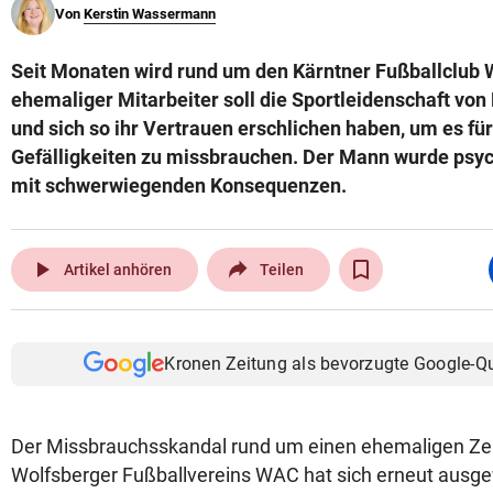
Von
Kerstin Wassermann
© Krone Multimedia GmbH & Co KG 2026
Muthgasse 2, 1190 Wien
Seit Monaten wird rund um den Kärntner Fußballclub W
ehemaliger Mitarbeiter soll die Sportleidenschaft von
und sich so ihr Vertrauen erschlichen haben, um es für
Gefälligkeiten zu missbrauchen. Der Mann wurde psyc
mit schwerwiegenden Konsequenzen.
play_arrow
Artikel anhören
Teilen
Kronen Zeitung als bevorzugte Google-Q
Der Missbrauchsskandal rund um einen ehemaligen Z
Wolfsberger Fußballvereins WAC hat sich erneut ausge