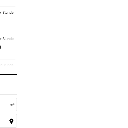
er Stunde
er Stunde
n
er Stunde
Fans
er Stunde
)
m²
er Stunde
eich