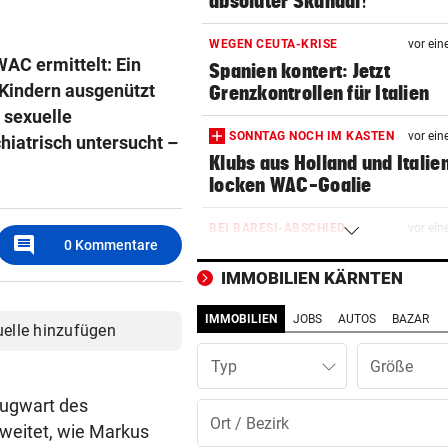
absoluter Skandal!“
WEGEN CEUTA-KRISE
vor ein
AC ermittelt: Ein
Spanien kontert: Jetzt
 Kindern ausgenützt
Grenzkontrollen für Italien
 sexuelle
SONNTAG NOCH IM KASTEN
vor ein
hiatrisch untersucht –
Klubs aus Holland und Italie
locken WAC-Goalie
BEI BARESI-ABSCHIED
vor ein
comment
0
Kommentare
Brasilien-Legende schockt 
mit Mallet-Finger
IMMOBILIEN KÄRNTEN
IMMOBILIEN
JOBS
AUTOS
BAZAR
KIND UND PARTNER TOT
vor ein
uelle hinzufügen
Traktor-Unglück: Mutter (36
Typ
meldet sich zu Wort
eugwart des
STRATEGIE FEHLT
vor ein
weitet, wie Markus
Schutz vor Drohnen? Österr