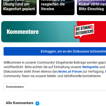
Übung rund um
reagierten die
Kicker stirbt na
Klagenfurt geplant
Vereine
Blitz-Einschlag
Einloggen, um an der Diskussion teilzuneh
Willkommen in unserer Community! Eingehende Beiträge werden geprü
veröffentlicht. Bitte achten Sie auf Einhaltung unserer
Netiquette
und
Diskussionen steht Ihnen ebenso das
krone.at-Forum
zur Verfügung.
Community-Team via unserer Melde- und Abhilfestelle kontaktieren.