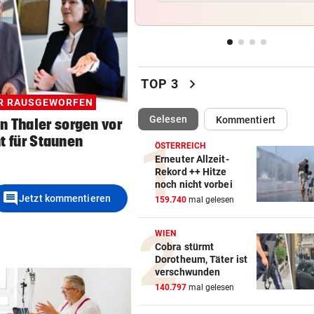
Bayern kassiert Millionen – 
Transfer-Clou
AUFREGUNG IM NETZ
vor 
Spider-Man im BMW-Cockpit
chevron_right
TOP 3
Anwalt auf den Plan
ER RAUSGEWORFEN
(ausgewählt)
Gelesen
Kommentiert
n Thaler sorgen vor
TROTZ ENTSCHULDIGUNG
vor 
Sager wirkt nach: Mütter-
t für Staunen
ÖSTERREICH
Aufstand gegen Kanzler
Erneuter Allzeit-
Rekord ++ Hitze
noch nicht vorbei
SCHLÜSSEL IM PKW
vor 
comment
Jetzt kommentieren
159.740
mal gelesen
Dreijähriger Bub wurde aus
heißem Auto gerettet
WIEN
Cobra stürmt
Dorotheum, Täter ist
verschwunden
140.797
mal gelesen