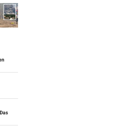
en
 Das