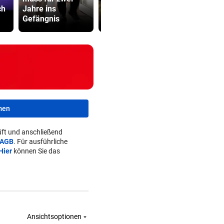
ch
Jahre ins
zur violetten
Mütter-Auf
Gefängnis
Realität
gegen Kanz
men
ft und anschließend
AGB
. Für ausführliche
Hier
können Sie das