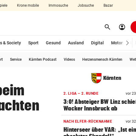
piele
Krone mobile
Immosuche
Jobsuche
Bazar
search
account_circle
Menü aufklappen
Suchen
s & Society
Sport
Gesund
Ausland
Digital
Motor
Wir
rt
Service
Kärnten Podcast
Videos
Herzensmensch Kärnten
Wet
len
Kärnten
beim
2. LIGA – 2. RUNDE
vor 2
achten
3:0! Absteiger BW Linz schie
Wacker Innsbruck ab
NACH ELFER-RÜCKNAHME
vor 3
Hinterseer über VAR: „Ist ei