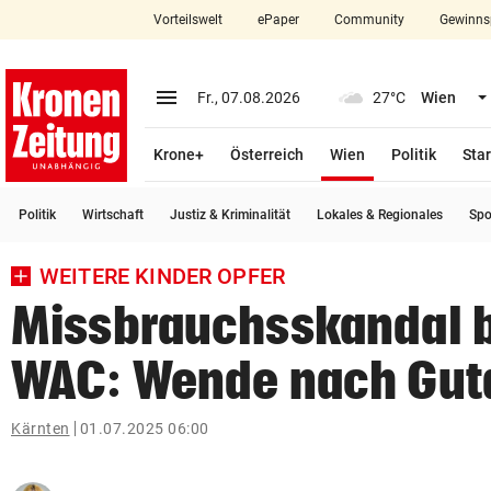
Vorteilswelt
ePaper
Community
Gewinns
close
Schließen
menu
Menü aufklappen
Fr., 07.08.2026
27°C
Wien
Abonnieren
(ausgewählt)
Krone+
Österreich
Wien
Politik
Star
account_circle
arrow_right
Anmelden
Politik
Wirtschaft
Justiz & Kriminalität
Lokales & Regionales
Spo
pin_drop
arrow_right
Bundesland auswäh
Wien
WEITERE KINDER OPFER
bookmark
Merkliste
Missbrauchsskandal 
WAC: Wende nach Gut
Suchbegriff
search
eingeben
Kärnten
01.07.2025 06:00