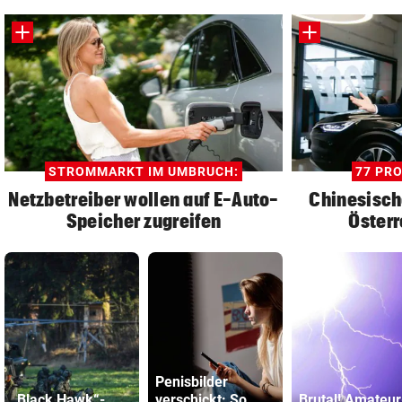
STROMMARKT IM UMBRUCH:
77 PR
Netzbetreiber wollen auf E-Auto-
Chinesisch
Speicher zugreifen
Österr
Penisbilder
„Black Hawk“-
verschickt: So
Brutal! Amateur