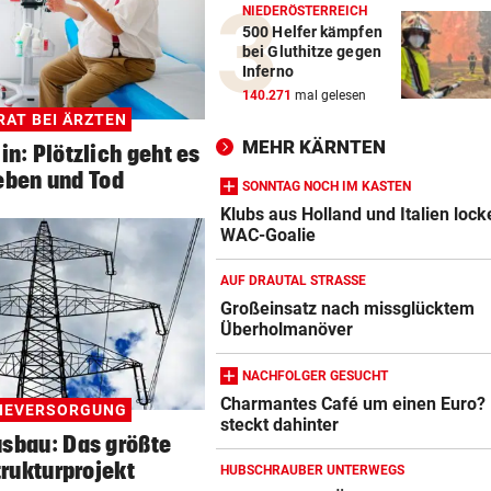
NIEDERÖSTERREICH
500 Helfer kämpfen
bei Gluthitze gegen
Inferno
140.271
mal gelesen
RAT BEI ÄRZTEN
MEHR KÄRNTEN
n: Plötzlich geht es
eben und Tod
SONNTAG NOCH IM KASTEN
Klubs aus Holland und Italien lock
WAC-Goalie
AUF DRAUTAL STRASSE
Großeinsatz nach missglücktem
Überholmanöver
NACHFOLGER GESUCHT
Charmantes Café um einen Euro?
IEVERSORGUNG
steckt dahinter
sbau: Das größte
trukturprojekt
HUBSCHRAUBER UNTERWEGS