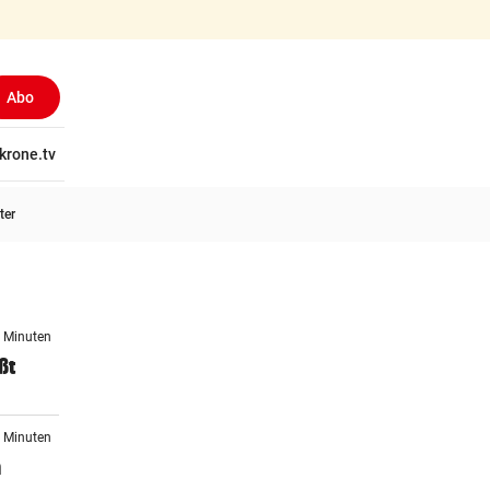
Abo
tschaft
krone.tv
Wissen
Gericht
Kolumnen
Freizeit
Reise
Ti
ter
3 Minuten
ßt
2 Minuten
n