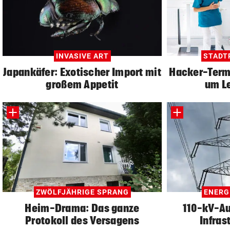
INVASIVE ART
STADT
Japankäfer: Exotischer Import mit
Hacker-Termi
großem Appetit
um L
ZWÖLFJÄHRIGE SPRANG
ENERG
Heim-Drama: Das ganze
110-kV-Au
Protokoll des Versagens
Infras