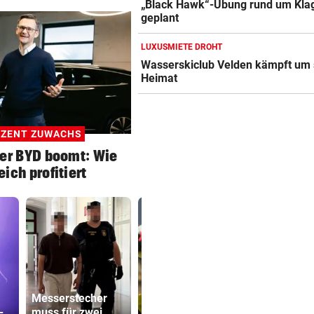
„Black Hawk“-Übung rund um Kla
geplant
LUXUSMIETE DROHT
Wasserskiclub Velden kämpft um 
Heimat
OZENT ZUWACHS
er BYD boomt: Wie
eich profitiert
Messerstecher
Mutiges
-
muss für zwei
Hollywood wird
Sager wirkt