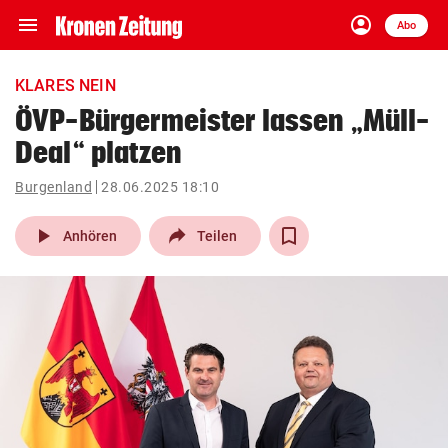
menu
account_circle
Navigation
Anmelden
Abo
close
Schließen
ein-/ausklappen
KLARES NEIN
Abonnieren
ÖVP-Bürgermeister lassen „Müll-
Deal“ platzen
account_circle
arrow_right
Anmelden
Burgenland
28.06.2025 18:10
pin_drop
arrow_right
Bundesland auswäh
Wien
play_arrow
Anhören
Teilen
bookmark
Merkliste
Suchbegriff
search
eingeben