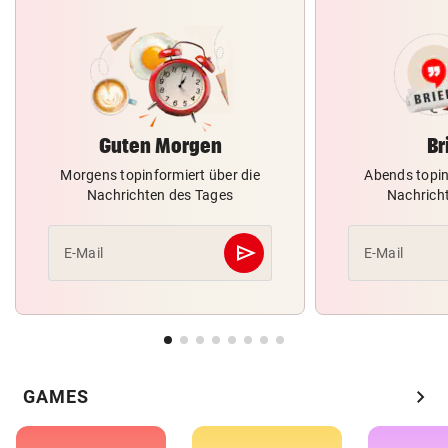
Guten Morgen
Br
Morgens topinformiert über die
Abends topin
Nachrichten des Tages
Nachrich
send
E-Mail
E-Mail
Abschicken
chevron_right
GAMES