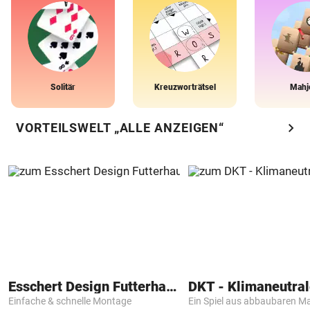
Solitär
Kreuzworträtsel
Mahj
chevron_right
VORTEILSWELT „ALLE ANZEIGEN“
Esschert Design Futterhaus
Einfache & schnelle Montage
Ein Spiel aus abbaubaren Ma