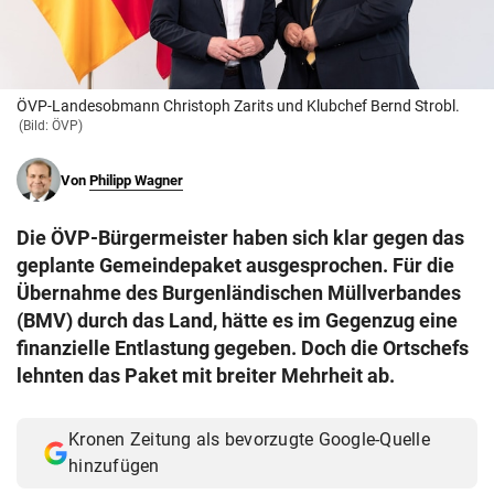
© Krone Multimedia GmbH & Co KG 2026
Muthgasse 2, 1190 Wien
ÖVP-Landesobmann Christoph Zarits und Klubchef Bernd Strobl.
(Bild: ÖVP)
Von
Philipp Wagner
Die ÖVP-Bürgermeister haben sich klar gegen das
geplante Gemeindepaket ausgesprochen. Für die
Übernahme des Burgenländischen Müllverbandes
(BMV) durch das Land, hätte es im Gegenzug eine
finanzielle Entlastung gegeben. Doch die Ortschefs
lehnten das Paket mit breiter Mehrheit ab.
Kronen Zeitung als bevorzugte Google-Quelle
hinzufügen