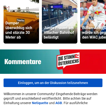
Dumper
überschlug sich
Junge Frauen am
Bullen-Ass: „
und stürzte 30
Villacher Bahnhof
würde ich ge
Meter ab
belästigt
den WAC jube
Einloggen, um an der Diskussion teilzunehmen
Willkommen in unserer Community! Eingehende Beiträge werden
geprüft und anschließend veröffentlicht. Bitte achten Sie auf
Einhaltung unserer
Netiquette
und
AGB
. Für ausführliche