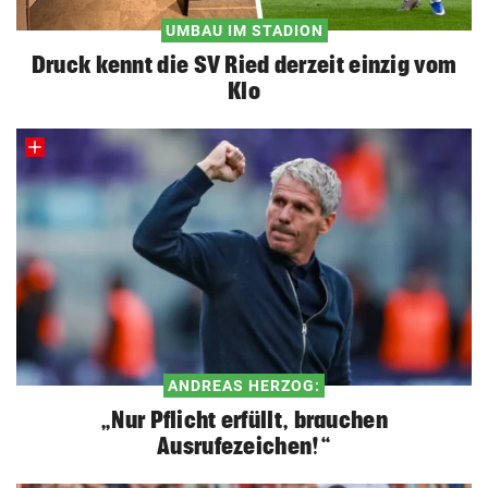
UMBAU IM STADION
Druck kennt die SV Ried derzeit einzig vom
Klo
ANDREAS HERZOG:
„Nur Pflicht erfüllt, brauchen
Ausrufezeichen!“