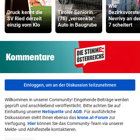
Wie
Druck kennt die
Tiroler Seniorin
Bezirksvorste
SV Ried derzeit
(76) „versenkte“
Nevrivy an d
einzig vom Klo
Auto in Baugrube
7 scheitert
Einloggen, um an der Diskussion teilzunehmen
Willkommen in unserer Community! Eingehende Beiträge werden
geprüft und anschließend veröffentlicht. Bitte achten Sie auf
Einhaltung unserer
Netiquette
und
AGB
. Für ausführliche
Diskussionen steht Ihnen ebenso das
krone.at-Forum
zur
Verfügung.
Hier
können Sie das Community-Team via unserer
Melde- und Abhilfestelle kontaktieren.