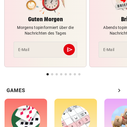
Guten Morgen
Br
Morgens topinformiert über die
Abends topin
Nachrichten des Tages
Nachrich
send
E-Mail
E-Mail
Abschicken
chevron_right
GAMES