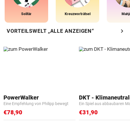
Solitär
Kreuzworträtsel
Mahj
chevron_right
VORTEILSWELT „ALLE ANZEIGEN“
PowerWalker
Eine Empfehlung von Philipp bewegt
Ein Spiel aus abbaubaren Ma
€78,90
€31,90