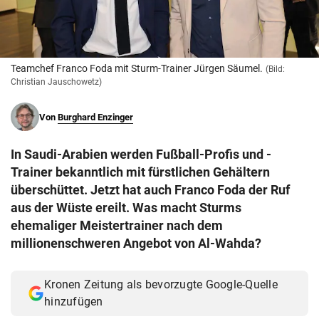
© Krone Multimedia GmbH & Co KG 2026
Muthgasse 2, 1190 Wien
Teamchef Franco Foda mit Sturm-Trainer Jürgen Säumel.
(Bild:
Christian Jauschowetz)
Von
Burghard Enzinger
In Saudi-Arabien werden Fußball-Profis und -
Trainer bekanntlich mit fürstlichen Gehältern
überschüttet. Jetzt hat auch Franco Foda der Ruf
aus der Wüste ereilt. Was macht Sturms
ehemaliger Meistertrainer nach dem
millionenschweren Angebot von Al-Wahda?
Kronen Zeitung als bevorzugte Google-Quelle
hinzufügen