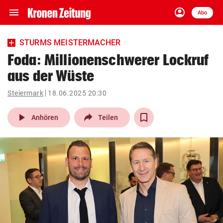
menu
account_circle
Navigation
Anmelden
Abo
close
Schließen
ein-/ausklappen
STURMS MEISTERMACHER
Abonnieren
Foda: Millionenschwerer Lockruf
aus der Wüste
account_circle
arrow_right
Anmelden
Steiermark
18.06.2025 20:30
pin_drop
arrow_right
Bundesland auswäh
Wien
play_arrow
Anhören
Teilen
bookmark
Merkliste
Suchbegriff
search
eingeben