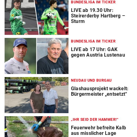
BUNDESLIGA IM TICKER
LIVE ab 19.30 Uhr:
Steirerderby Hartberg –
Sturm
BUNDESLIGA IM TICKER
LIVE ab 17 Uhr: GAK
gegen Austria Lustenau
NEUDAU UND BURGAU
Glashausprojekt wackelt:
Bürgermeister „entsetzt“
„IHR SEID DER HAMMER!“
Feuerwehr befreite Kalb
aus misslicher Lage