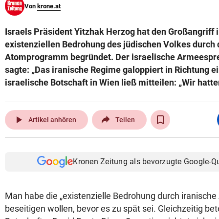
Von
krone.at
© Krone Multimedia GmbH & Co KG 2026
Muthgasse 2, 1190 Wien
Israels Präsident Yitzhak Herzog hat den Großangriff i
existenziellen Bedrohung des jüdischen Volkes durch 
Atomprogramm begründet. Der israelische Armeesprec
sagte: „Das iranische Regime galoppiert in Richtung 
israelische Botschaft in Wien ließ mitteilen: „Wir hat
play_arrow
Artikel anhören
Teilen
Kronen Zeitung als bevorzugte Google-Q
Man habe die „existenzielle Bedrohung durch iranisch
beseitigen wollen, bevor es zu spät sei. Gleichzeitig bet