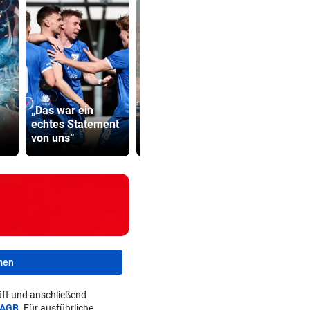
„Das war ein
USA will Blockade
Präventivha
echtes Statement
von iranischen
Gefährder,
von uns“
Häfen stoppen
soll abschi
men
ft und anschließend
AGB
. Für ausführliche