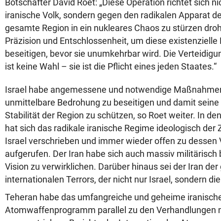
Botschafter David Roet: „Diese Operation richtet sich n
iranische Volk, sondern gegen den radikalen Apparat d
gesamte Region in ein nukleares Chaos zu stürzen droht
Präzision und Entschlossenheit, um diese existenziell
beseitigen, bevor sie unumkehrbar wird. Die Verteidigu
ist keine Wahl – sie ist die Pflicht eines jeden Staates.“
Israel habe angemessene und notwendige Maßnahmen 
unmittelbare Bedrohung zu beseitigen und damit seine
Stabilität der Region zu schützen, so Roet weiter. In 
hat sich das radikale iranische Regime ideologisch der
Israel verschrieben und immer wieder offen zu dessen
aufgerufen. Der Iran habe sich auch massiv militärisch
Vision zu verwirklichen. Darüber hinaus sei der Iran de
internationalen Terrors, der nicht nur Israel, sondern d
Teheran habe das umfangreiche und geheime iranisch
Atomwaffenprogramm parallel zu den Verhandlungen 