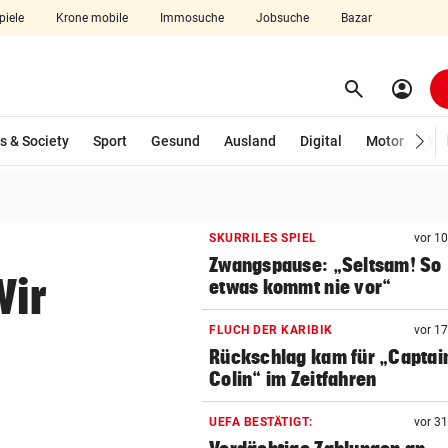
piele
Krone mobile
Immosuche
Jobsuche
Bazar
search
account_circle
Menü aufklappen
Suchen
wählt)
s & Society
Sport
Gesund
Ausland
Digital
Motor
Wir
len
SKURRILES SPIEL
vor 1
Zwangspause: „Seltsam! So
Wir
etwas kommt nie vor“
FLUCH DER KARIBIK
vor 1
Rückschlag kam für „Captai
Colin“ im Zeitfahren
UEFA BESTÄTIGT:
vor 3