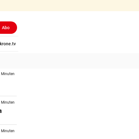
Abo
tschaft
krone.tv
Wissen
Gericht
Kolumnen
Freizeit
Reise
Ti
0 Minuten
7 Minuten
n
1 Minuten