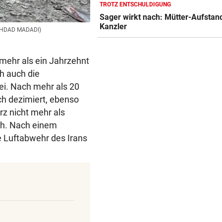
TROTZ ENTSCHULDIGUNG
„EXTREM ANSTRENGEND“
Sager wirkt nach: Mütter-Aufstan
Arzt auf Auslandsmission:
Kanzler
„Südsudan ist vergessen“
GHDAD MADADI)
MÜHSAME ENERGIEWENDE
 mehr als ein Jahrzehnt
Heikler Kraftakt: Neue Wind
ch auch die
brauchen Geduld
i. Nach mehr als 20
„KRONE“-KOMMENTAR
ch dezimiert, ebenso
Das Märchen der deutschen
rz nicht mehr als
Autobauer
lah. Nach einem
e Luftabwehr des Irans