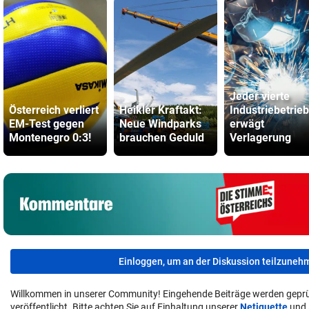
Jeder vierte
Österreich verliert
Heikler Kraftakt:
Industriebetrieb
EM-Test gegen
Neue Windparks
erwägt
Montenegro 0:3!
brauchen Geduld
Verlagerung
Einloggen, um an der Diskussion teilzuneh
Willkommen in unserer Community! Eingehende Beiträge werden geprü
veröffentlicht. Bitte achten Sie auf Einhaltung unserer
Netiquette
und