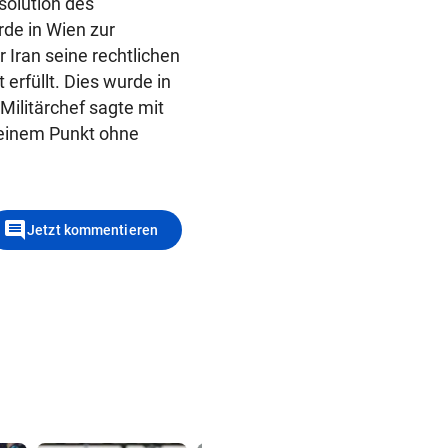
solution des
de in Wien zur
 Iran seine rechtlichen
erfüllt. Dies wurde in
s Militärchef sagte mit
n einem Punkt ohne
comment
Jetzt kommentieren