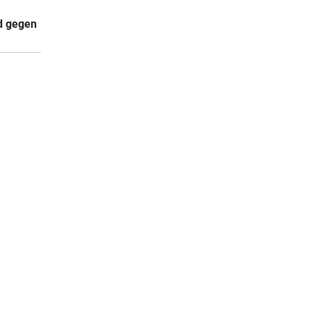
04:00
d gegen
04:00
parks
04:00