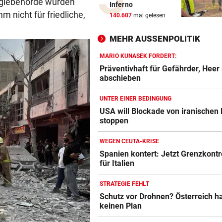
rgiebehörde würden
Inferno
Pfeifkonzert? „Habe für den 
 nicht für friedliche,
140.607
mal gelesen
alles gegeben!“
MEHR AUSSENPOLITIK
LISL PERKAUS
Wienerin stieß vor 100 Jahre
MARIO KUNASEK FORDERT:
Rekord für Ewigkeit
Präventivhaft für Gefährder, Heer 
abschieben
NACH FRANKFURT-WECHSEL
UNTER EINER BEDINGUNG
Klepeisz: „Herausforderung,
USA will Blockade von iranischen
ich haben wollte“
stoppen
ANDREAS HERZOG:
WEGEN CEUTA-KRISE
„Nur Pflicht erfüllt, brauche
Spanien kontert: Jetzt Grenzkontr
Ausrufezeichen!“
für Italien
VERATSCHNIG GEGEN „EX“
STRATEGIE FEHLT
Bullen-Ass: „Dann würde ic
Schutz vor Drohnen? Österreich h
gegen den WAC jubeln!“
keinen Plan