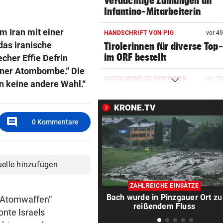
Verdächtige Zahlungen an
Infantino-Mitarbeiterin
m Iran mit einer
HANDSCHRIFT VON PIG
vor 4
das iranische
Tirolerinnen für diverse Top
im ORF bestellt
her Effie Defrin
einer Atombombe.“ Die
GUTSCHEINE ZU GEWINNEN
vor 5
ten keine andere Wahl.“
Schicken Sie uns Ihr schöns
Katzenfoto!
KRONE.TV
comment
0
Kommentare
NOCH IMMER OHNE PASS
vor 5
GZSZ-Star Olivia über ihr Le
Österreich
uelle hinzufügen
VORSCHLAG FÜR ROUTE
vor 5
Land Salzburg hält dem S-Li
ZAHLREICHE EINSÄTZE
Bahn frei
Bach wurde in Pinzgauer Ort zu
e Atomwaffen“
reißendem Fluss
onte Israels
POSSE UM ÖFB-CAMPUS
vor 5