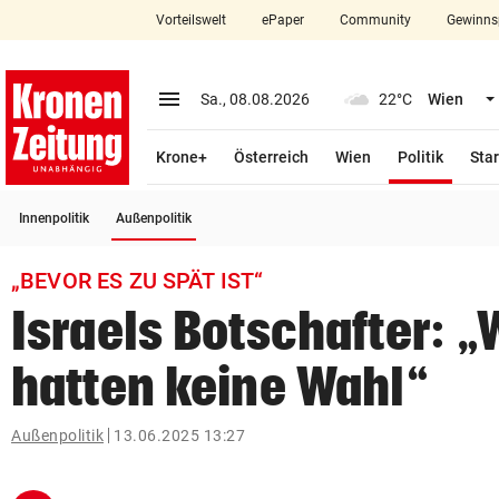
Vorteilswelt
ePaper
Community
Gewinns
close
Schließen
menu
Menü aufklappen
Sa., 08.08.2026
22°C
Wien
Abonnieren
(ausge
Krone+
Österreich
Wien
Politik
Star
account_circle
arrow_right
Anmelden
(ausgewählt)
Innenpolitik
Außenpolitik
pin_drop
arrow_right
Bundesland auswäh
Wien
„BEVOR ES ZU SPÄT IST“
bookmark
Merkliste
Israels Botschafter: „
hatten keine Wahl“
Suchbegriff
search
eingeben
Außenpolitik
13.06.2025 13:27