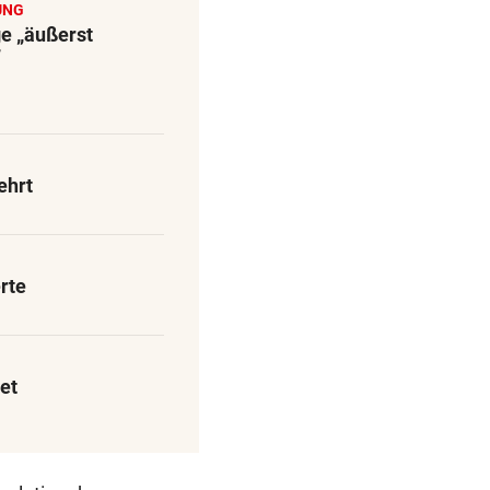
UNG
ge „äußerst
“
ehrt
rte
et