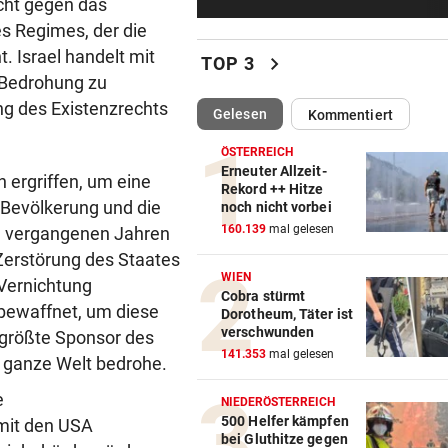
icht gegen das
Wie Bezirksvorsteher Nevriv
es Regimes, der die
der MA 7 scheitert
. Israel handelt mit
chevron_right
TOP 3
4933,33 € VON BLINDEM
vor 5
e Bedrohung zu
Grillhaus-Abzocke: Neuer N
ng des Existenzrechts
(ausgewählt)
Gelesen
Kommentiert
und weiter geht‘s
ÖSTERREICH
UMBAU IM STADION
vor 5
Erneuter Allzeit-
ergriffen, um eine
Rekord ++ Hitze
Druck kennt die SV Ried derz
 Bevölkerung und die
noch nicht vorbei
einzig vom Klo
160.139
mal gelesen
den vergangenen Jahren
 Zerstörung des Staates
TROTZDEM STARK BEI EM
WIEN
 Vernichtung
Beim Spazieren am Kopf verl
Cobra stürmt
„War echt blöd“
 bewaffnet, um diese
Dorotheum, Täter ist
verschwunden
r größte Sponsor des
MARIO KUNASEK FORDERT:
141.353
mal gelesen
ie ganze Welt bedrohe.
Präventivhaft für Gefährder,
e
soll abschieben
NIEDERÖSTERREICH
500 Helfer kämpfen
mit den USA
bei Gluthitze gegen
HEIL KEHRT HEIM