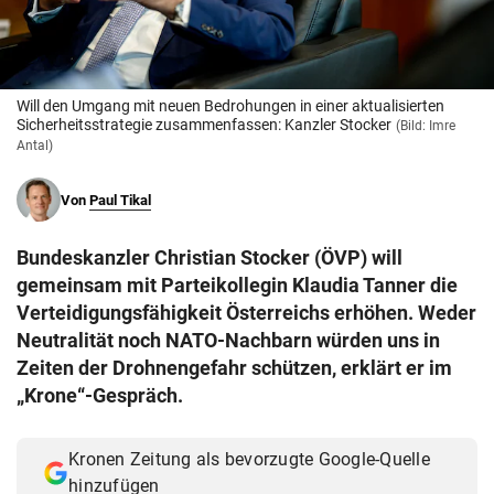
© Krone Multimedia GmbH & Co KG 2026
Muthgasse 2, 1190 Wien
Will den Umgang mit neuen Bedrohungen in einer aktualisierten
Sicherheitsstrategie zusammenfassen: Kanzler Stocker
(Bild: Imre
Antal)
Von
Paul Tikal
Bundeskanzler Christian Stocker (ÖVP) will
gemeinsam mit Parteikollegin Klaudia Tanner die
Verteidigungsfähigkeit Österreichs erhöhen. Weder
Neutralität noch NATO-Nachbarn würden uns in
Zeiten der Drohnengefahr schützen, erklärt er im
„Krone“-Gespräch.
Kronen Zeitung als bevorzugte Google-Quelle
hinzufügen