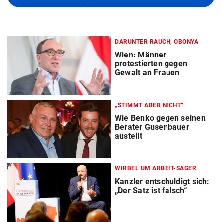
DARUNTER RAUCH, OBONYA
Wien: Männer
protestierten gegen
Gewalt an Frauen
„STIMMT ABER NICHT“
Wie Benko gegen seinen
Berater Gusenbauer
austeilt
WIRBEL UM ARBEIT-SAGER
Kanzler entschuldigt sich:
„Der Satz ist falsch“