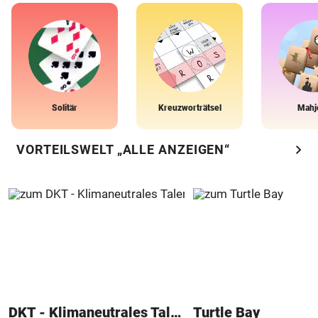
Solitär
Kreuzworträtsel
Mahj
chevron_right
VORTEILSWELT „ALLE ANZEIGEN“
DKT - Klimaneutrales Talent
Turtle Bay