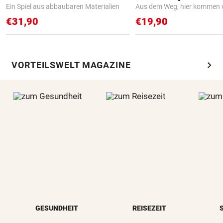
Ein Spiel aus abbaubaren Materialien
Aus dem Weg, hier kommen w
€31,90
€19,90
chevron_right
VORTEILSWELT MAGAZINE
GESUNDHEIT
REISEZEIT