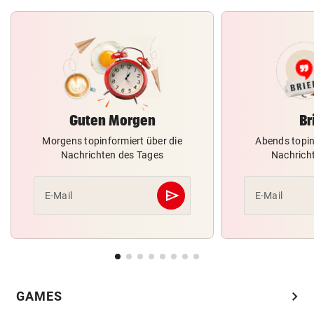
Guten Morgen
Br
Morgens topinformiert über die
Abends topin
Nachrichten des Tages
Nachrich
send
E-Mail
E-Mail
Abschicken
chevron_right
GAMES