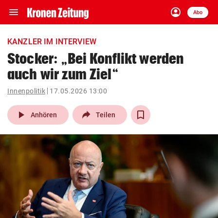
menu
account_circle
Navigation
Anmelden
Abo
close
Schließen
ein-/ausklappen
KANZLER IM INTERVIEW
Abonnieren
Stocker: „Bei Konflikt werden
auch wir zum Ziel“
account_circle
arrow_right
Anmelden
Innenpolitik
17.05.2026 13:00
pin_drop
arrow_right
Bundesland auswäh
Wien
play_arrow
Anhören
Teilen
bookmark
Merkliste
Suchbegriff
search
eingeben