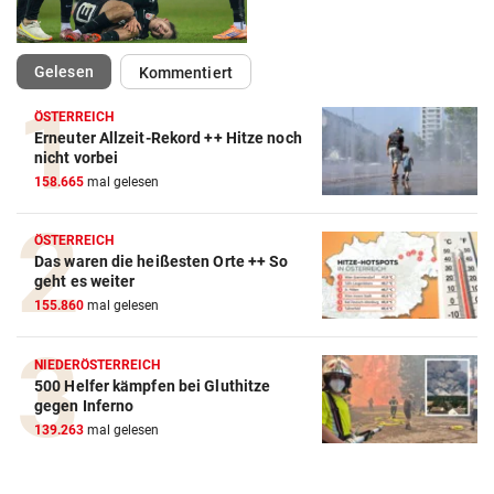
(ausgewählt)
Gelesen
Kommentiert
ÖSTERREICH
Erneuter Allzeit-Rekord ++ Hitze noch
Action-Cam Vergleich
nicht vorbei
158.665
mal gelesen
ZUM VERGLEICH
Crosstrainer Vergleich
ÖSTERREICH
Das waren die heißesten Orte ++ So
ZUM VERGLEICH
geht es weiter
155.860
mal gelesen
E-Bike Vergleich
ZUM VERGLEICH
NIEDERÖSTERREICH
500 Helfer kämpfen bei Gluthitze
Elektro-Scooter Vergleich
gegen Inferno
ZUM VERGLEICH
139.263
mal gelesen
Ergometer Vergleich