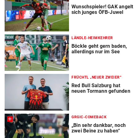
Wunschspieler! GAK angelt
sich junges ÖFB-Juwel
LÄNDLE-HEIMKEHRER
Böckle geht gern baden,
allerdings nur im See
FRÜCHTL „NEUER ZWEIER“
Red Bull Salzburg hat
neuen Tormann gefunden
GRGIC-COMEBACK
„Bin sehr dankbar, noch
zwei Beine zu haben“