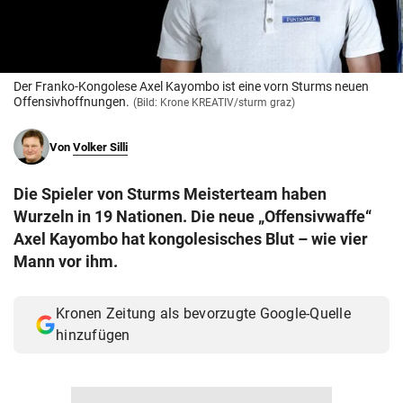
© Krone Multimedia GmbH & Co KG 2026
Muthgasse 2, 1190 Wien
Der Franko-Kongolese Axel Kayombo ist eine vorn Sturms neuen
Offensivhoffnungen.
(Bild: Krone KREATIV/sturm graz)
Von
Volker Silli
Die Spieler von Sturms Meisterteam haben
Wurzeln in 19 Nationen. Die neue „Offensivwaffe“
Axel Kayombo hat kongolesisches Blut – wie vier
Mann vor ihm.
Kronen Zeitung als bevorzugte Google-Quelle
hinzufügen