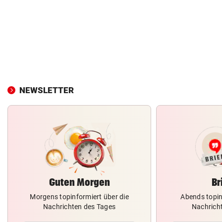
NEWSLETTER
Guten Morgen
Br
Morgens topinformiert über die
Abends topin
Nachrichten des Tages
Nachrich