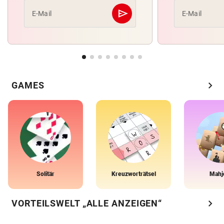
send
E-Mail
E-Mail
Abschicken
chevron_right
GAMES
Solitär
Kreuzworträtsel
Mahj
chevron_right
VORTEILSWELT „ALLE ANZEIGEN“