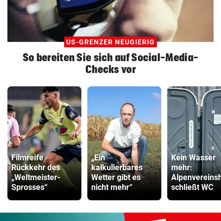
US-GRENZER NEUGIERIG
So bereiten Sie sich auf Social-Media-
Checks vor
Filmreife
„Ein
Kein Wasser
Rückkehr des
kalkulierbares
mehr:
„Weltmeister-
Wetter gibt es
Alpenvereins
Sprosses“
nicht mehr“
schließt WC