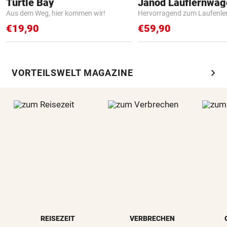
Turtle Bay
Janod Lauflernwa
Aus dem Weg, hier kommen wir!
Hervorragend zum Laufenle
€19,90
€59,90
chevron_right
VORTEILSWELT MAGAZINE
REISEZEIT
VERBRECHEN