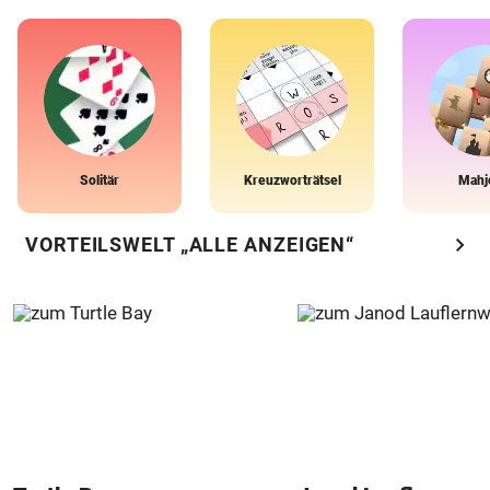
Solitär
Kreuzworträtsel
Mahj
chevron_right
VORTEILSWELT „ALLE ANZEIGEN“