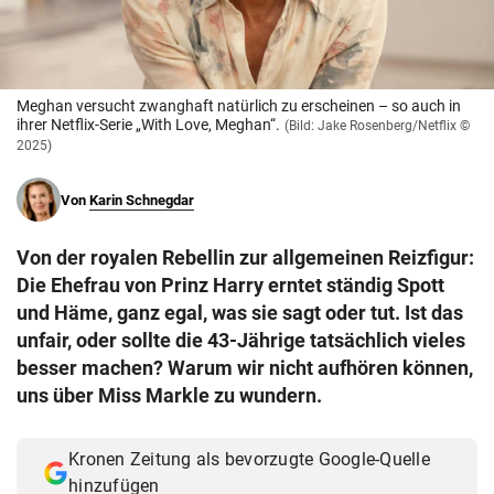
© Krone Multimedia GmbH & Co KG 2026
Muthgasse 2, 1190 Wien
Meghan versucht zwanghaft natürlich zu erscheinen – so auch in
ihrer Netflix-Serie „With Love, Meghan“.
(Bild: Jake Rosenberg/Netflix ©
2025)
Von
Karin Schnegdar
Von der royalen Rebellin zur allgemeinen Reizfigur:
Die Ehefrau von Prinz Harry erntet ständig Spott
und Häme, ganz egal, was sie sagt oder tut. Ist das
unfair, oder sollte die 43-Jährige tatsächlich vieles
besser machen? Warum wir nicht aufhören können,
uns über Miss Markle zu wundern.
Kronen Zeitung als bevorzugte Google-Quelle
hinzufügen