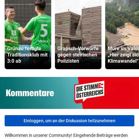
Grünau fertigte
Grapsch-Vorwürfe
Mure im Valse
Traditionsklub mit
gegen steirischen
„Hier zeigt si
3:0 ab
Polizisten
Klimawandel“
Einloggen, um an der Diskussion teilzunehmen
Willkommen in unserer Community! Eingehende Beiträge werden