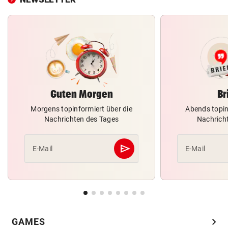
Guten Morgen
Br
Morgens topinformiert über die
Abends topin
Nachrichten des Tages
Nachrich
send
E-Mail
E-Mail
Abschicken
chevron_right
GAMES