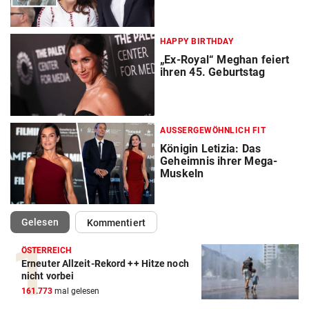
HAPPY BIRTHDAY
„Ex-Royal“ Meghan feiert
ihren 45. Geburtstag
AUSSERGEWÖHNLICH FIT
Königin Letizia: Das
Geheimnis ihrer Mega-
Muskeln
(ausgewählt)
Gelesen
Kommentiert
ÖSTERREICH
Erneuter Allzeit-Rekord ++ Hitze noch
nicht vorbei
161.773
mal gelesen