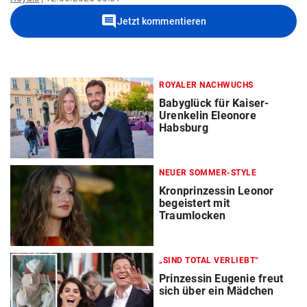
comment
Jetzt kommentieren
ROYALER NACHWUCHS
Babyglück für Kaiser-
Urenkelin Eleonore
Habsburg
NEUER SOMMER-STYLE
Kronprinzessin Leonor
begeistert mit
Traumlocken
„SIND TOTAL VERLIEBT“
Prinzessin Eugenie freut
sich über ein Mädchen