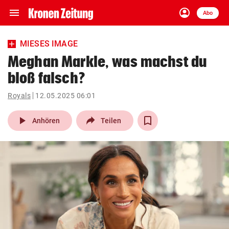
menu
account_circle
Navigation
Anmelden
Abo
close
Schließen
ein-/ausklappen
MIESES IMAGE
Abonnieren
Meghan Markle, was machst du
bloß falsch?
account_circle
arrow_right
Anmelden
Royals
12.05.2025 06:01
pin_drop
arrow_right
Bundesland auswäh
Wien
play_arrow
Anhören
Teilen
bookmark
Merkliste
Suchbegriff
search
eingeben