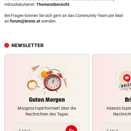
mitzudiskutieren:
Themenübersicht
.
Bei Fragen können Sie sich gern an das Community-Team per Mail
an
forum@krone.at
wenden.
NEWSLETTER
Guten Morgen
Br
Morgens topinformiert über die
Abends topin
Nachrichten des Tages
Nachrich
send
E-Mail
E-Mail