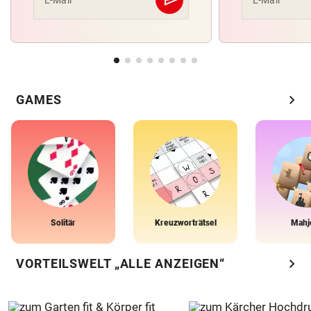
Abschicken
chevron_right
GAMES
Solitär
Kreuzworträtsel
Mahj
chevron_right
VORTEILSWELT „ALLE ANZEIGEN“