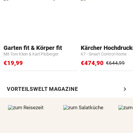
Garten fit & Körper fit
Kärcher Hochdruck
Mit Toni Klein & Karl Ploberger
K7 - Smart Control Home
€19,99
€474,90
€644,99
chevron_right
VORTEILSWELT MAGAZINE