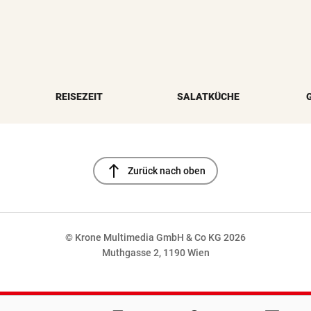
REISEZEIT
SALATKÜCHE
north
Zurück nach oben
© Krone Multimedia GmbH & Co KG 2026
Muthgasse 2, 1190 Wien
NaN%