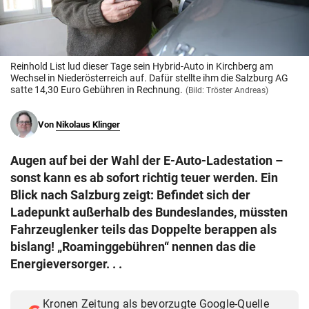
© Krone Multimedia GmbH & Co KG 2026
Muthgasse 2, 1190 Wien
Reinhold List lud dieser Tage sein Hybrid-Auto in Kirchberg am
Wechsel in Niederösterreich auf. Dafür stellte ihm die Salzburg AG
satte 14,30 Euro Gebühren in Rechnung.
(Bild: Tröster Andreas)
Von
Nikolaus Klinger
Augen auf bei der Wahl der E-Auto-Ladestation –
sonst kann es ab sofort richtig teuer werden. Ein
Blick nach Salzburg zeigt: Befindet sich der
Ladepunkt außerhalb des Bundeslandes, müssten
Fahrzeuglenker teils das Doppelte berappen als
bislang! „Roaminggebühren“ nennen das die
Energieversorger. . .
Kronen Zeitung als bevorzugte Google-Quelle