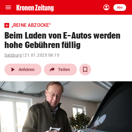
menu
account_circle
Navigation
Anmelden
Abo
close
Schließen
ein-/ausklappen
„REINE ABZOCKE“
Abonnieren
Beim Laden von E-Autos werden
hohe Gebühren fällig
account_circle
arrow_right
Anmelden
Salzburg
21.01.2025 06:15
pin_drop
arrow_right
Bundesland auswäh
Wien
play_arrow
Anhören
Teilen
bookmark
Merkliste
Suchbegriff
search
eingeben