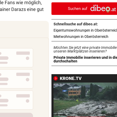
ele Fans wie möglich,
Kollision mit Linienbus
Suchen auf
ainer Darazs eine gut
STRASSENUMFRAGE
vor 1
Linzer kämpfen aktuell gege
Schnellsuche auf dibeo.at:
heiße Temperaturen
Eigentumswohnungen in Oberösterreic
in ne
Mietwohnungen in Oberösterreich
ORTSCHEF SPRICHT
vor 1
Was soll aus der ehemaligen
Möchten Sie jetzt eine private Immobilie
Konditorei werden?
unseren Marktplätzen inserieren?
Private Immobilie inserieren und in di
in neuem Tab öffnen
durchschalten
LINZER KÜNSTLERIN:
vor 1
Dem Plastikmüll werden
klingende Beats entlockt
KRONE.TV
MOTTO FÜRS WOCHENENDE
vor 1
Den Freiluftsommer in seine
Reinkultur erleben
WOLLTE AUSWEICHEN
vor 1