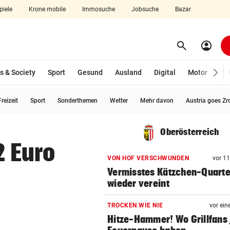
piele
Krone mobile
Immosuche
Jobsuche
Bazar
search
account_circle
Menü aufklappen
Suchen
s & Society
Sport
Gesund
Ausland
Digital
Motor
Wir
reizeit
Sport
Sonderthemen
Wetter
Mehr davon
Austria goes Zr
len
Oberösterreich
2 Euro
VON HOF VERSCHWUNDEN
vor 1
Vermisstes Kätzchen-Quartet
wieder vereint
TROCKEN WIE NIE
vor ein
Hitze-Hammer! Wo Grillfans 