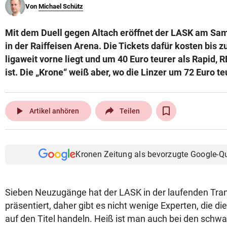
Von
Michael Schütz
© Krone Multimedia GmbH & Co KG 2026
Muthgasse 2, 1190 Wien
Mit dem Duell gegen Altach eröffnet der LASK am Sa
in der Raiffeisen Arena. Die Tickets dafür kosten bis 
ligaweit vorne liegt und um 40 Euro teurer als Rapid, 
ist. Die „Krone“ weiß aber, wo die Linzer um 72 Euro te
play_arrow
Artikel anhören
Teilen
Kronen Zeitung als bevorzugte Google-Q
Sieben Neuzugänge hat der LASK in der laufenden Tra
präsentiert, daher gibt es nicht wenige Experten, die die
auf den Titel handeln. Heiß ist man auch bei den schw