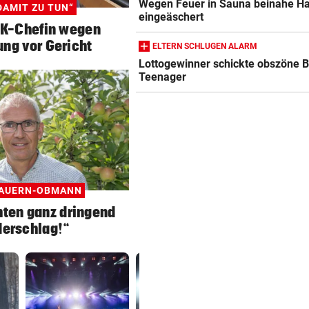
Wegen Feuer in Sauna beinahe H
DAMIT ZU TUN“
eingeäschert
WK-Chefin wegen
ng vor Gericht
ELTERN SCHLUGEN ALARM
Lottogewinner schickte obszöne B
Teenager
AUERN-OBMANN
hten ganz dringend
derschlag!“