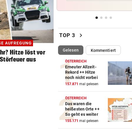
Linzer Tech-Firma hat Jobab
fast abgeschlossen
ASIA-PLÄNE STOCKEN
vor 
Doch noch überraschende 
chevron_right
TOP 3
um Kult-Wirtshaus?
SE AUFREGUNG
(ausgewählt)
Gelesen
Kommentiert
r? Hitze löst vor
„SICHER KEIN BORDELL“
vor 
Stadtchefin will Schule in B
 Störfeuer aus
ÖSTERREICH
Ischl verkaufen
Erneuter Allzeit-
Rekord ++ Hitze
noch nicht vorbei
SCHWERE VERLETZUNGEN
vor 
157.871
mal gelesen
Junger Wanderer rutschte be
Abstieg 50 Meter ab
ÖSTERREICH
Das waren die
heißesten Orte ++
So geht es weiter
155.171
mal gelesen