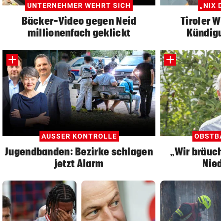
UNTERNEHMER WEHRT SICH
„NIX 
Bäcker-Video gegen Neid
Tiroler 
millionenfach geklickt
Kündigu
AUSSER KONTROLLE
OBSTB
Jugendbanden: Bezirke schlagen
„Wir bräuc
jetzt Alarm
Nie