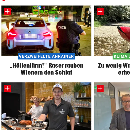
VERZWEIFELTE ANRAINER
KLIMA 
„Höllenlärm!“ Raser rauben
Zu wenig Wa
Wienern den Schlaf
erhe