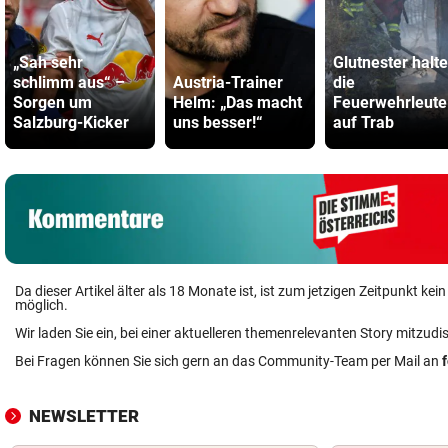
„Sah sehr
Glutnester halt
schlimm aus“ –
Austria-Trainer
die
Sorgen um
Helm: „Das macht
Feuerwehrleute
Salzburg-Kicker
uns besser!“
auf Trab
Da dieser Artikel älter als 18 Monate ist, ist zum jetzigen Zeitpunkt k
möglich.
Wir laden Sie ein, bei einer aktuelleren themenrelevanten Story mitzudi
Bei Fragen können Sie sich gern an das Community-Team per Mail an
NEWSLETTER