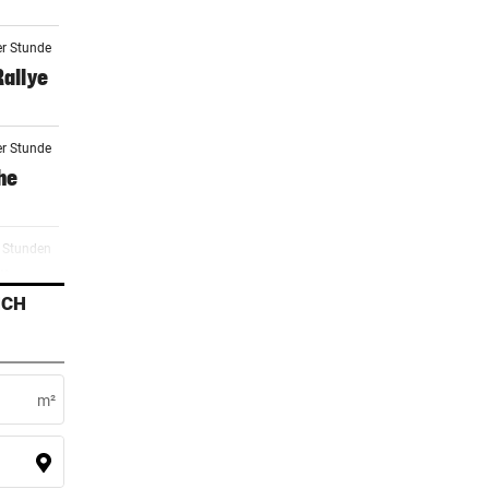
er Stunde
Rallye
er Stunde
he
3 Stunden
zöne
ICH
2 Stunden
raucht
m²
4 Stunden