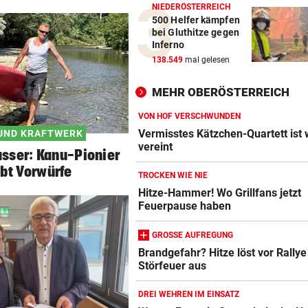
NIEDERÖSTERREICH
500 Helfer kämpfen
bei Gluthitze gegen
Inferno
138.549
mal gelesen
MEHR OBERÖSTERREICH
VON HOF VERSCHWUNDEN
Vermisstes Kätzchen-Quartett ist 
UND KRAFTWERK
vereint
sser: Kanu-Pionier
bt Vorwürfe
TROCKEN WIE NIE
Hitze-Hammer! Wo Grillfans jetzt
Feuerpause haben
GROSSE AUFREGUNG
Brandgefahr? Hitze löst vor Rallye
Störfeuer aus
DREI WEHREN IM EINSATZ