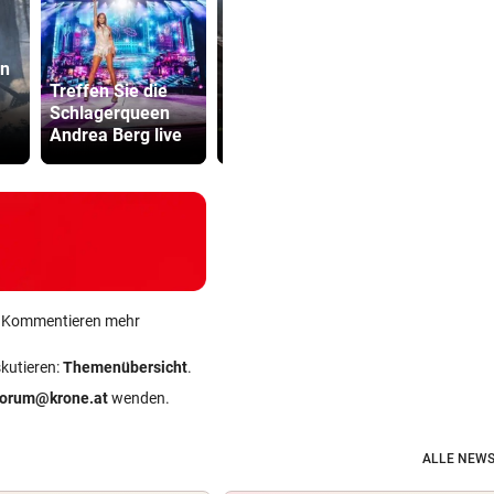
en
Lottogewin
Treffen Sie die
Nächtlicher
schickte o
Schlagerqueen
Einsatz forderte
Bilder an
Andrea Berg live
drei Feuerwehren
Teenager
ein Kommentieren mehr
skutieren:
Themenübersicht
.
forum@krone.at
wenden.
ALLE NEWS