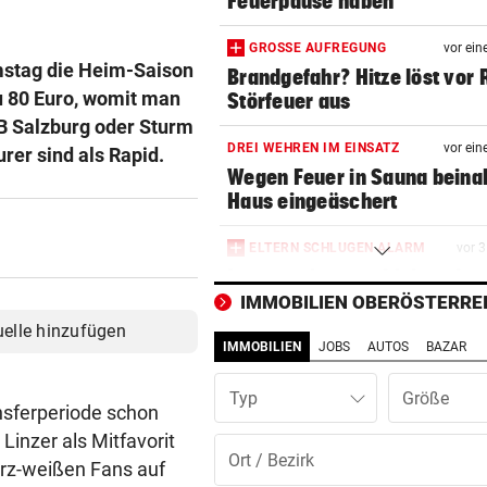
Feuerpause haben
GROSSE AUFREGUNG
vor ein
mstag die Heim-Saison
Brandgefahr? Hitze löst vor 
zu 80 Euro, womit man
Störfeuer aus
RB Salzburg oder Sturm
DREI WEHREN IM EINSATZ
vor ein
urer sind als Rapid.
Wegen Feuer in Sauna beina
Haus eingeäschert
ELTERN SCHLUGEN ALARM
vor 
Lottogewinner schickte obs
Bilder an Teenager
IMMOBILIEN OBERÖSTERRE
uelle hinzufügen
IMMOBILIEN
JOBS
AUTOS
BAZAR
DRAMATISCHE RETTUNG
vor 1
„In der Wohnung war es ver
Typ
und stockfinster“
nsferperiode schon
 Linzer als Mitfavorit
IM WAGEN EINGEKLEMMT
vor 1
arz-weißen Fans auf
Autolenker (81) starb nach