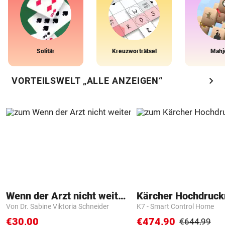
Solitär
Kreuzworträtsel
Mahj
chevron_right
VORTEILSWELT „ALLE ANZEIGEN“
Wenn der Arzt nicht weiter weiß
Kärcher Hochdruck
Von Dr. Sabine Viktoria Schneider
K7 - Smart Control Home
€30,00
€474,90
€644,99