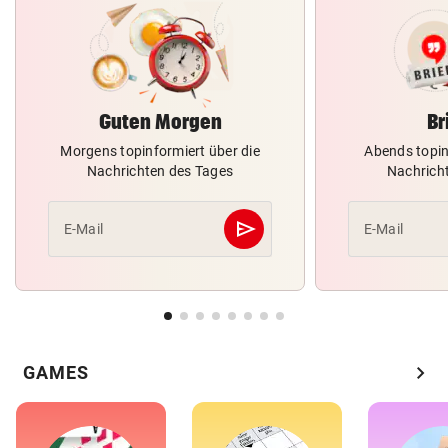
Guten Morgen
Br
Morgens topinformiert über die
Abends topin
Nachrichten des Tages
Nachrich
send
E-Mail
E-Mail
Abschicken
chevron_right
GAMES