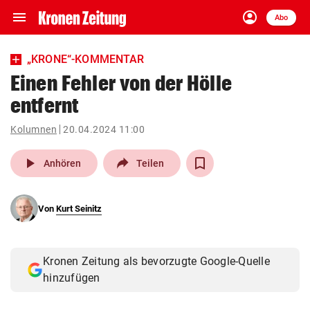
menu
account_circle
Navigation
Anmelden
Abo
close
Schließen
ein-/ausklappen
„KRONE“-KOMMENTAR
Abonnieren
Einen Fehler von der Hölle
entfernt
account_circle
arrow_right
Anmelden
Kolumnen
20.04.2024 11:00
pin_drop
arrow_right
Bundesland auswäh
Wien
play_arrow
Anhören
Teilen
bookmark
Merkliste
Von
Kurt Seinitz
Suchbegriff
search
eingeben
Kronen Zeitung als bevorzugte Google-Quelle
hinzufügen