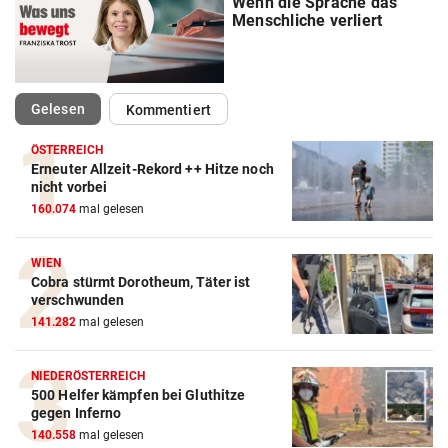
Wenn die Sprache das
Menschliche verliert
(ausgewählt)
Gelesen
Kommentiert
ÖSTERREICH
Erneuter Allzeit-Rekord ++ Hitze noch
nicht vorbei
160.074
mal gelesen
WIEN
Cobra stürmt Dorotheum, Täter ist
verschwunden
141.282
mal gelesen
NIEDERÖSTERREICH
500 Helfer kämpfen bei Gluthitze
gegen Inferno
140.558
mal gelesen