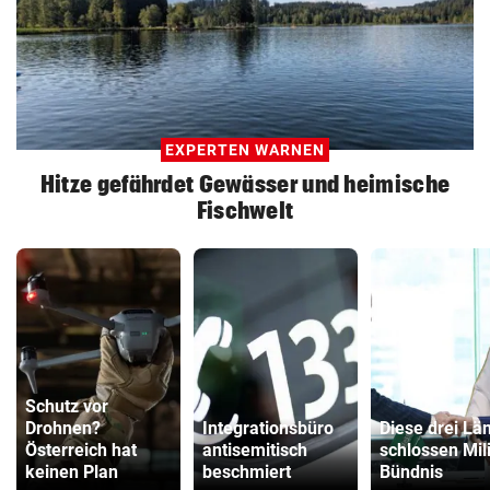
EXPERTEN WARNEN
Hitze gefährdet Gewässer und heimische
Fischwelt
Schutz vor
Drohnen?
Integrationsbüro
Diese drei Lä
Österreich hat
antisemitisch
schlossen Mili
keinen Plan
beschmiert
Bündnis