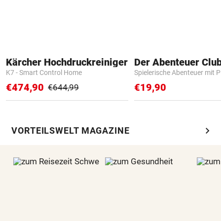
Kärcher Hochdruckreiniger
Der Abenteuer Clu
K7 - Smart Control Home
Spielerische Abenteuer mit P
€474,90
€19,90
€644,99
chevron_right
VORTEILSWELT MAGAZINE