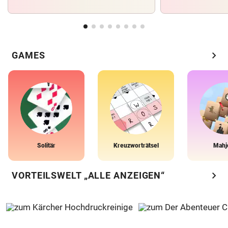
chevron_right
GAMES
Solitär
Kreuzworträtsel
Mahj
chevron_right
VORTEILSWELT „ALLE ANZEIGEN“