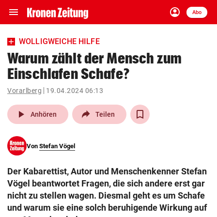
menu
account_circle
Navigation
Anmelden
Abo
close
Schließen
ein-/ausklappen
WOLLIGWEICHE HILFE
Abonnieren
Warum zählt der Mensch zum
Einschlafen Schafe?
account_circle
arrow_right
Anmelden
Vorarlberg
19.04.2024 06:13
pin_drop
arrow_right
Bundesland auswäh
Wien
play_arrow
Anhören
Teilen
bookmark
Merkliste
Von
Stefan Vögel
Suchbegriff
search
Der Kabarettist, Autor und Menschenkenner Stefan
eingeben
Vögel beantwortet Fragen, die sich andere erst gar
nicht zu stellen wagen. Diesmal geht es um Schafe
und warum sie eine solch beruhigende Wirkung auf