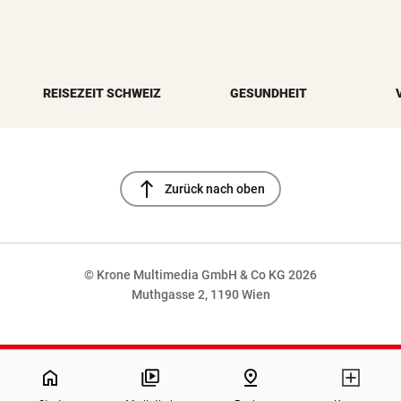
REISEZEIT SCHWEIZ
GESUNDHEIT
north
Zurück nach oben
© Krone Multimedia GmbH & Co KG 2026
Muthgasse 2, 1190 Wien
NaN%
home
pin_drop