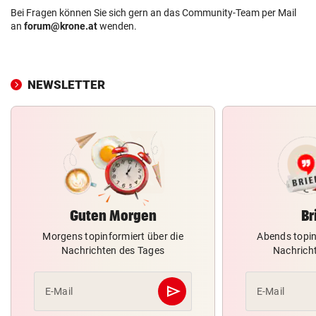
Bei Fragen können Sie sich gern an das Community-Team per Mail
an
forum@krone.at
wenden.
NEWSLETTER
Guten Morgen
Br
Morgens topinformiert über die
Abends topin
Nachrichten des Tages
Nachrich
send
E-Mail
E-Mail
Abschicken