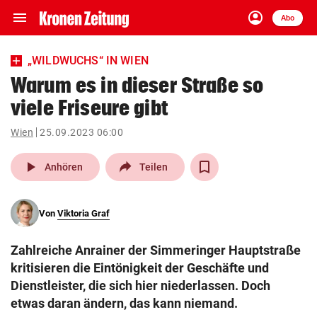
menu
account_circle
Navigation
Anmelden
Abo
close
Schließen
ein-/ausklappen
„WILDWUCHS“ IN WIEN
Abonnieren
Warum es in dieser Straße so
viele Friseure gibt
account_circle
arrow_right
Anmelden
Wien
25.09.2023 06:00
pin_drop
arrow_right
Bundesland auswäh
Wien
play_arrow
Anhören
Teilen
bookmark
Merkliste
Von
Viktoria Graf
Suchbegriff
search
Zahlreiche Anrainer der Simmeringer Hauptstraße
eingeben
kritisieren die Eintönigkeit der Geschäfte und
Dienstleister, die sich hier niederlassen. Doch
etwas daran ändern, das kann niemand.