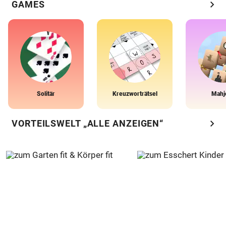
chevron_right
GAMES
Solitär
Kreuzworträtsel
Mahj
chevron_right
VORTEILSWELT „ALLE ANZEIGEN“