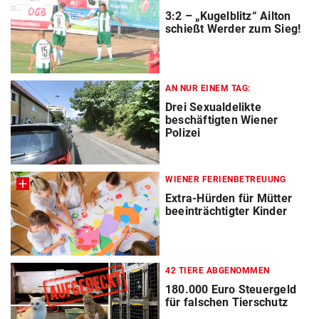
3:2 – „Kugelblitz“ Ailton
schießt Werder zum Sieg!
AN NUR EINEM TAG:
Drei Sexualdelikte
beschäftigten Wiener
Polizei
WIENER FERIENBETREUUNG
Extra-Hürden für Mütter
beeinträchtigter Kinder
42 TIERE ABGENOMMEN
180.000 Euro Steuergeld
für falschen Tierschutz