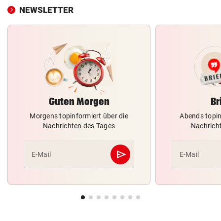
NEWSLETTER
Guten Morgen
Br
Morgens topinformiert über die
Abends topin
Nachrichten des Tages
Nachrich
send
E-Mail
E-Mail
Abschicken