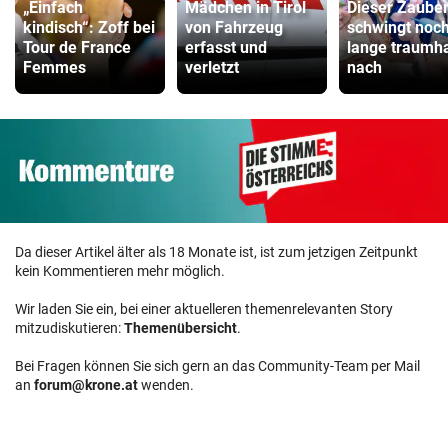
„Einfach
Mädchen in Tirol
Dieser Zaube
kindisch“: Zoff bei
von Fahrzeug
schwingt noc
Tour de France
erfasst und
lange traumha
Femmes
verletzt
nach
Da dieser Artikel älter als 18 Monate ist, ist zum jetzigen Zeitpunkt
kein Kommentieren mehr möglich.
Wir laden Sie ein, bei einer aktuelleren themenrelevanten Story
mitzudiskutieren:
Themenübersicht
.
Bei Fragen können Sie sich gern an das Community-Team per Mail
an
forum@krone.at
wenden.