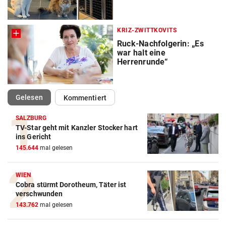
KRIZ-ZWITTKOVITS
Ruck-Nachfolgerin: „Es
war halt eine
Herrenrunde“
(ausgewählt)
Gelesen
Kommentiert
SALZBURG
TV-Star geht mit Kanzler Stocker hart
ins Gericht
145.644
mal gelesen
WIEN
Cobra stürmt Dorotheum, Täter ist
verschwunden
143.762
mal gelesen