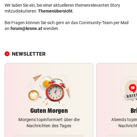
Wir laden Sie ein, bei einer aktuelleren themenrelevanten Story
mitzudiskutieren:
Themenübersicht
.
Bei Fragen können Sie sich gern an das Community-Team per Mail
an
forum@krone.at
wenden.
NEWSLETTER
Guten Morgen
Br
Morgens topinformiert über die
Abends topin
Nachrichten des Tages
Nachrich