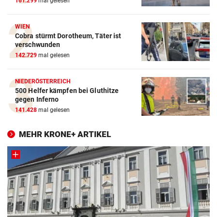
161.299
mal gelesen
WIEN
Cobra stürmt Dorotheum, Täter ist
verschwunden
142.729
mal gelesen
NIEDERÖSTERREICH
500 Helfer kämpfen bei Gluthitze
gegen Inferno
141.428
mal gelesen
MEHR KRONE+ ARTIKEL