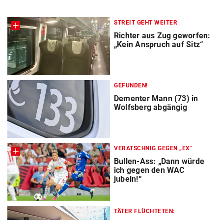
STREIT GEHT WEITER
Richter aus Zug geworfen:
„Kein Anspruch auf Sitz“
GEFUNDEN!
Dementer Mann (73) in
Wolfsberg abgängig
VERATSCHNIG GEGEN „EX“
Bullen-Ass: „Dann würde
ich gegen den WAC
jubeln!“
TÄTER FLÜCHTETEN: