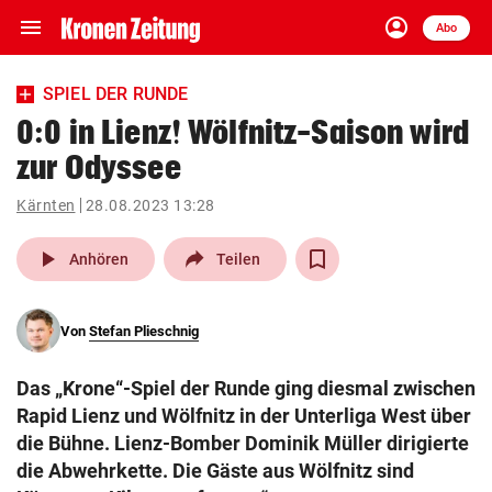
menu
account_circle
Navigation
Anmelden
Abo
close
Schließen
ein-/ausklappen
SPIEL DER RUNDE
Abonnieren
0:0 in Lienz! Wölfnitz-Saison wird
zur Odyssee
account_circle
arrow_right
Anmelden
Kärnten
28.08.2023 13:28
pin_drop
arrow_right
Bundesland auswäh
Wien
play_arrow
Anhören
Teilen
bookmark
Merkliste
Von
Stefan Plieschnig
Suchbegriff
search
Das „Krone“-Spiel der Runde ging diesmal zwischen
eingeben
Rapid Lienz und Wölfnitz in der Unterliga West über
die Bühne. Lienz-Bomber Dominik Müller dirigierte
die Abwehrkette. Die Gäste aus Wölfnitz sind