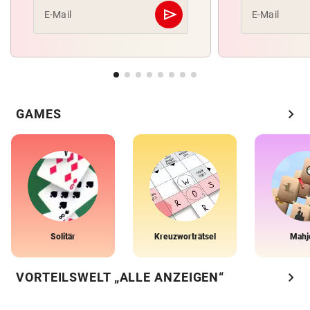
send
E-Mail
E-Mail
Abschicken
chevron_right
GAMES
Solitär
Kreuzworträtsel
Mahj
chevron_right
VORTEILSWELT „ALLE ANZEIGEN“