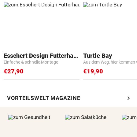
Esschert Design Futterhaus
Turtle Bay
Einfache & schnelle Montage
Aus dem Weg, hier kommen w
€27,90
€19,90
chevron_right
VORTEILSWELT MAGAZINE