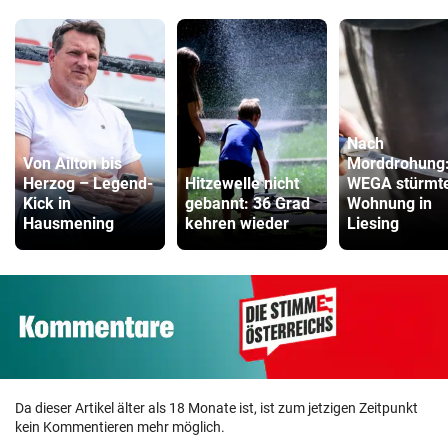
Nach
Von Ailton bis
Morddrohung
Herzog – Legend-
Hitzewelle nicht
WEGA stürmt
Kick in
gebannt: 36 Grad
Wohnung in
Hausmening
kehren wieder
Liesing
Da dieser Artikel älter als 18 Monate ist, ist zum jetzigen Zeitpunkt
kein Kommentieren mehr möglich.