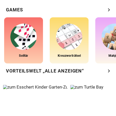
chevron_right
GAMES
Solitär
Kreuzworträtsel
Mahj
chevron_right
VORTEILSWELT „ALLE ANZEIGEN“