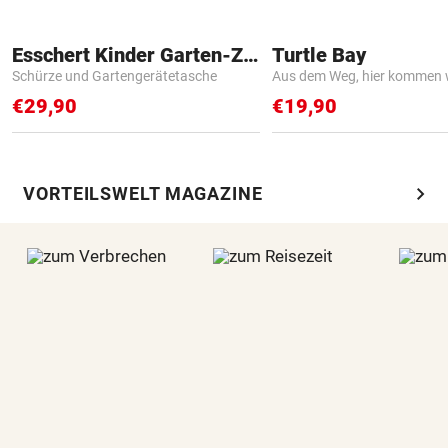
Esschert Kinder Garten-Zubehör
Turtle Bay
Schürze und Gartengerätetasche
Aus dem Weg, hier kommen w
€29,90
€19,90
chevron_right
VORTEILSWELT MAGAZINE