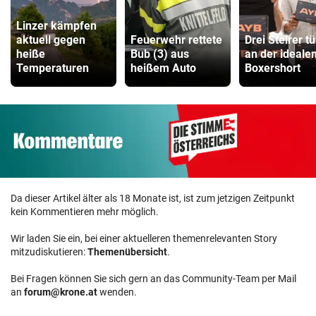
Linzer kämpfen
aktuell gegen
Feuerwehr rettete
Drei Steirer tü
heiße
Bub (3) aus
an der ideale
Temperaturen
heißem Auto
Boxershort
Da dieser Artikel älter als 18 Monate ist, ist zum jetzigen Zeitpunkt
kein Kommentieren mehr möglich.
Wir laden Sie ein, bei einer aktuelleren themenrelevanten Story
mitzudiskutieren:
Themenübersicht
.
Bei Fragen können Sie sich gern an das Community-Team per Mail
an
forum@krone.at
wenden.