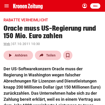
menu
account_circle
Navigation
Anmelden
Abo
close
Schließen
ein-/ausklappen
RABATTE VERHEIMLICHT
Abonnieren
Oracle muss US-Regierung rund
150 Mio. Euro zahlen
account_circle
arrow_right
Anmelden
Web
07.10.2011 10:30
pin_drop
arrow_right
Bundesland auswäh
Wien
play_arrow
Anhören
Teilen
bookmark
Merkliste
Der US-Softwarekonzern Oracle muss der
Regierung in Washington wegen falscher
Suchbegriff
Abrechnungen für Lizenzen und Dienstleistungen
search
eingeben
knapp 200 Millionen Dollar (gut 150 Millionen Euro)
zurückzahlen. Das Unternehmen habe sich zu der
Zahlung bereit erklärt, weil es in einem Vertrag aus