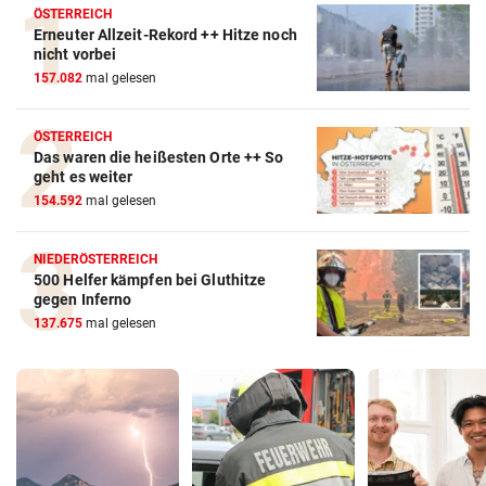
ÖSTERREICH
Erneuter Allzeit-Rekord ++ Hitze noch
nicht vorbei
157.082
mal gelesen
ÖSTERREICH
Das waren die heißesten Orte ++ So
geht es weiter
154.592
mal gelesen
NIEDERÖSTERREICH
500 Helfer kämpfen bei Gluthitze
gegen Inferno
137.675
mal gelesen