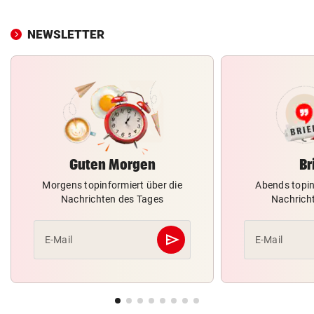
NEWSLETTER
Guten Morgen
Br
Morgens topinformiert über die
Abends topin
Nachrichten des Tages
Nachrich
send
E-Mail
E-Mail
Abschicken