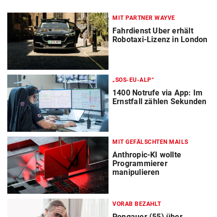
MIT PARTNER WAYVE
Fahrdienst Uber erhält
Robotaxi-Lizenz in London
„SOS-EU-ALP“
1400 Notrufe via App: Im
Ernstfall zählen Sekunden
MIT GEFÄLSCHTEN MAILS
Anthropic-KI wollte
Programmierer
manipulieren
VORAB BEZAHLT
Pongauer (55) über