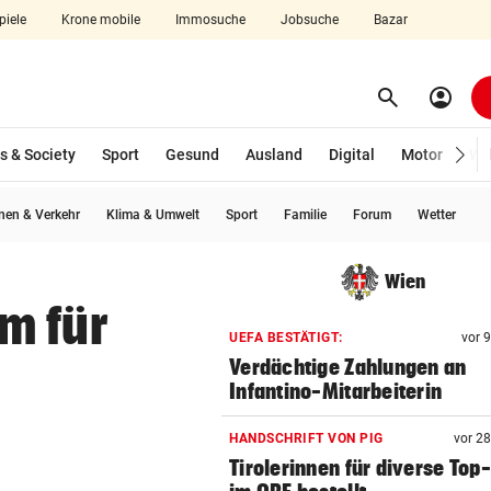
piele
Krone mobile
Immosuche
Jobsuche
Bazar
search
account_circle
Menü aufklappen
Suchen
s & Society
Sport
Gesund
Ausland
Digital
Motor
Wir
en & Verkehr
Klima & Umwelt
Sport
Familie
Forum
Wetter
len
Wien
m für
UEFA BESTÄTIGT:
vor 
Verdächtige Zahlungen an
Infantino-Mitarbeiterin
HANDSCHRIFT VON PIG
vor 2
Tirolerinnen für diverse Top