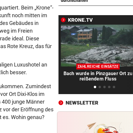
Wienerin stieß vor 100 Jahre
durchschalten
Rekord für Ewigkeit
uartiert. Beim „Krone“-
kunft noch mitten im
KRONE.TV
NACH FRANKFURT-WECHSEL
vor ein
 des Gebäudes in
Klepeisz: „Herausforderung,
weg im Freien
ich haben wollte“
ade ideal. Diese
as Rote Kreuz, das für
ANDREAS HERZOG:
vor ein
„Nur Pflicht erfüllt, brauche
Ausrufezeichen!“
aligen Luxushotel an
ZAHLREICHE EINSÄTZE
lich besser.
Bach wurde in Pinzgauer Ort zu
VERATSCHNIG GEGEN „EX“
vor ein
reißendem Fluss
Bullen-Ass: „Dann würde ic
nzukommen. Zumindest
gegen den WAC jubeln!“
or Ort Dixi-Klos im
is 400 junge Männer
NEWSLETTER
„EXTREM ANSTRENGEND“
vor ein
z vor der Eröffnung des
Arzt auf Auslandsmission:
„Südsudan ist vergessen“
ßt es. Wohin genau?
MÜHSAME ENERGIEWENDE
vor ein