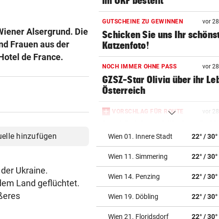
im ORF bestellt
GUTSCHEINE ZU GEWINNEN
vor 2
iener Alsergrund. Die
Schicken Sie uns Ihr schöns
und Frauen aus der
Katzenfoto!
 Hotel de France.
NOCH IMMER OHNE PASS
vor 2
GZSZ-Star Olivia über ihr Le
Österreich
VORSCHLAG FÜR ROUTE
vor 2
Land Salzburg hält dem S-Li
Bahn frei
uelle hinzufügen
Wien 01. Innere Stadt
22° / 30°
Wien 11. Simmering
22° / 30°
POSSE UM ÖFB-CAMPUS
vor 2
Wie Bezirksvorsteher Nevriv
 der Ukraine.
Wien 14. Penzing
22° / 30°
der MA 7 scheitert
dem Land geflüchtet.
ößeres
Wien 19. Döbling
22° / 30°
4933,33 € VON BLINDEM
vor 2
Grillhaus-Abzocke: Neuer N
Wien 21. Floridsdorf
22° / 30°