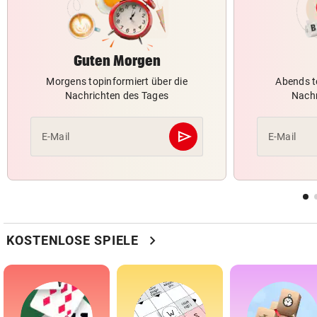
Guten Morgen
Morgens topinformiert über die
Abends t
Nachrichten des Tages
Nachr
send
E-Mail
E-Mail
Abschicken
chevron_right
KOSTENLOSE SPIELE