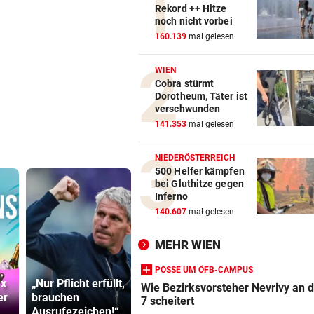
Rekord ++ Hitze
noch nicht vorbei
160.139
mal gelesen
WIEN
Cobra stürmt
Dorotheum, Täter ist
verschwunden
141.353
mal gelesen
NIEDERÖSTERREICH
500 Helfer kämpfen
bei Gluthitze gegen
Inferno
140.607
mal gelesen
MEHR WIEN
POSSE UM ÖFB-CAMPUS
 x
„Nur Pflicht erfüllt,
LIVE ab 17 Uhr:
Präventivha
Wie Bezirksvorsteher Nevrivy an 
er
brauchen
GAK gegen
Gefährder,
7 scheitert
Ausrufezeichen!“
Austria Lustenau
soll abschi