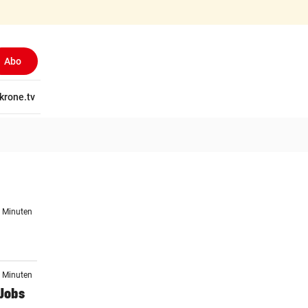
Abo
tschaft
krone.tv
Wissen
Gericht
Kolumnen
Freizeit
Reise
Ti
9 Minuten
8 Minuten
-Jobs