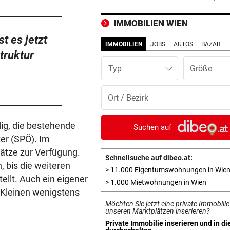
und weiter geht‘s
IMMOBILIEN WIEN
UMBAU IM STADION
vor 3
t es jetzt
Druck kennt die SV Ried derz
IMMOBILIEN
JOBS
AUTOS
BAZAR
einzig vom Klo
truktur
Typ
TROTZDEM STARK BEI EM
vor 4
Beim Spazieren am Kopf verl
„War echt blöd“
MARIO KUNASEK FORDERT:
vor 4
dig, die bestehende
Suchen auf
Präventivhaft für Gefährder,
ker (SPÖ). Im
soll abschieben
ätze zur Verfügung.
Schnellsuche auf dibeo.at:
, bis die weiteren
> 11.000 Eigentumswohnungen in Wie
HEIL KEHRT HEIM
vor ein
tellt. Auch ein eigener
in neue
> 1.000 Mietwohnungen in Wien
Pfeifkonzert? „Habe für den 
e Kleinen wenigstens
alles gegeben!“
Möchten Sie jetzt eine private Immobilie
unseren Marktplätzen inserieren?
LISL PERKAUS:
vor ein
Private Immobilie inserieren und in di
in neuem Tab öffnen