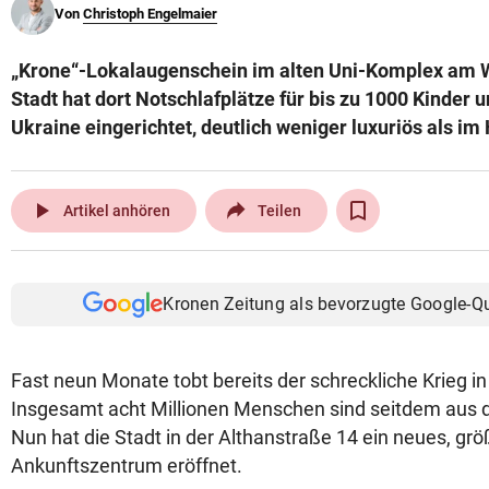
Von
Christoph Engelmaier
© Krone Multimedia GmbH & Co KG 2026
Muthgasse 2, 1190 Wien
„Krone“-Lokalaugenschein im alten Uni-Komplex am W
Stadt hat dort Notschlafplätze für bis zu 1000 Kinder 
Ukraine eingerichtet, deutlich weniger luxuriös als im
play_arrow
Artikel anhören
Teilen
Kronen Zeitung als bevorzugte Google-Q
Fast neun Monate tobt bereits der schreckliche Krieg in
Insgesamt acht Millionen Menschen sind seitdem aus 
Nun hat die Stadt in der Althanstraße 14 ein neues, gr
Ankunftszentrum eröffnet.