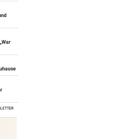
und
 „War
Zuhause
r
LETTER