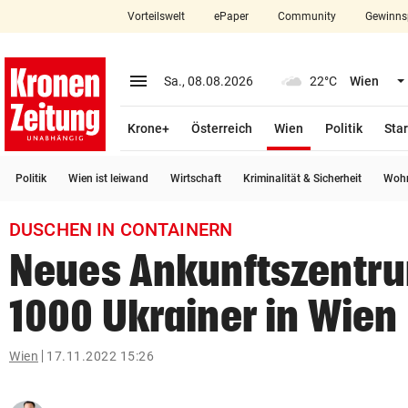
Vorteilswelt
ePaper
Community
Gewinns
close
Schließen
menu
Menü aufklappen
Sa., 08.08.2026
22°C
Wien
Abonnieren
(ausgewählt)
Krone+
Österreich
Wien
Politik
Star
account_circle
arrow_right
Anmelden
Politik
Wien ist leiwand
Wirtschaft
Kriminalität & Sicherheit
Wohn
pin_drop
arrow_right
Bundesland auswäh
Wien
DUSCHEN IN CONTAINERN
bookmark
Merkliste
Neues Ankunftszentru
1000 Ukrainer in Wien
Suchbegriff
search
eingeben
Wien
17.11.2022 15:26