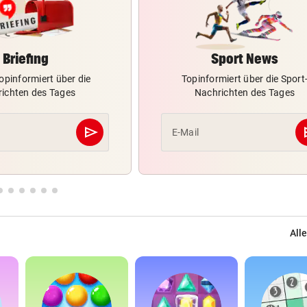
Briefing
Sport News
opinformiert über die
Topinformiert über die Sport
ichten des Tages
Nachrichten des Tages
send
s
E-Mail
Abschicken
Alle