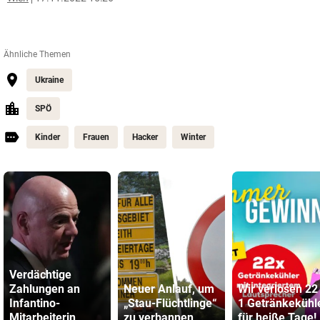
Ähnliche Themen
Ukraine
SPÖ
Kinder
Frauen
Hacker
Winter
Verdächtige
Zahlungen an
Neuer Anlauf, um
Wir verlosen 22
Infantino-
„Stau-Flüchtlinge“
1 Getränkekühl
Mitarbeiterin
zu verbannen
für heiße Tage!