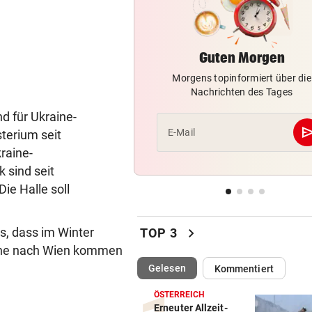
Heikler Kraftakt: Neue Wind
brauchen Geduld
Guten Morgen
„KRONE“-KOMMENTAR
vor ein
Das Märchen der deutschen
Morgens topinformiert über die
Autobauer
Nachrichten des Tages
nd für Ukraine-
LANGEWEILE ALS MOTIV
vor ein
se
E-Mail
terium seit
Jugendbande machte auch v
raine-
Gotteshaus nicht Halt
 sind seit
ZWISCHEN HIMMEL & ERDE
vor ein
ie Halle soll
Über Tattoos und die Krux mi
Individualität
chevron_right
s, dass im Winter
TOP 3
aine nach Wien kommen
(ausgewählt)
Gelesen
Kommentiert
ÖSTERREICH
Erneuter Allzeit-