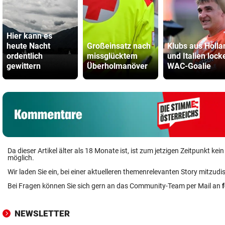
Hier kann es
heute Nacht
Großeinsatz nach
Klubs aus Holla
ordentlich
missglücktem
und Italien lock
gewittern
Überholmanöver
WAC-Goalie
Da dieser Artikel älter als 18 Monate ist, ist zum jetzigen Zeitpunkt k
möglich.
Wir laden Sie ein, bei einer aktuelleren themenrelevanten Story mitzudi
Bei Fragen können Sie sich gern an das Community-Team per Mail an
NEWSLETTER