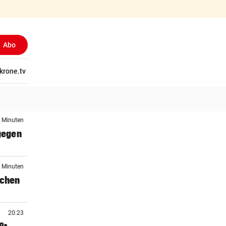
Abo
tschaft
krone.tv
Wissen
Gericht
Kolumnen
Freizeit
Reise
Ti
4 Minuten
 gegen
8 Minuten
schen
20:23