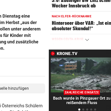
3:0! Absteiger BW Linz schie
Wacker Innsbruck ab
 Dienstag eine
NACH ELFER-RÜCKNAHME
 im Herbst „aus der
Hinterseer über VAR: „Ist ei
absoluter Skandal!“
sollen unter anderem
 für Kinder mit
WEGEN CEUTA-KRISE
ung und zusätzliche
Spanien kontert: Jetzt
en.
Grenzkontrollen für Italien
KRONE.TV
SONNTAG NOCH IM KASTEN
Klubs aus Holland und Italie
locken WAC-Goalie
BEI BARESI-ABSCHIED
uelle hinzufügen
Brasilien-Legende schockt 
ZAHLREICHE EINSÄTZE
mit Mallet-Finger
Bach wurde in Pinzgauer Ort zu
reißendem Fluss
i Österreichs Schülern
KIND UND PARTNER TOT