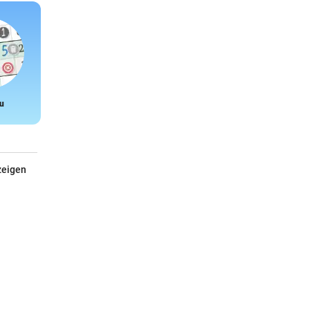
u
Snake
zeigen