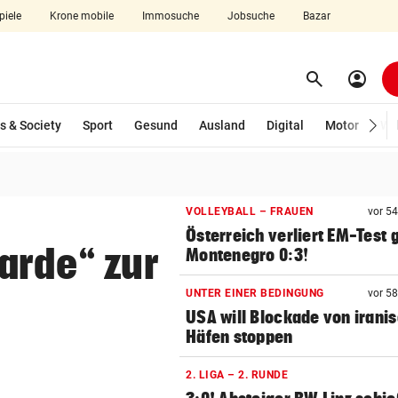
piele
Krone mobile
Immosuche
Jobsuche
Bazar
search
account_circle
Menü aufklappen
Suchen
wählt)
s & Society
Sport
Gesund
Ausland
Digital
Motor
Wir
len
VOLLEYBALL – FRAUEN
vor 5
Österreich verliert EM-Test
arde“ zur
Montenegro 0:3!
UNTER EINER BEDINGUNG
vor 5
USA will Blockade von irani
Häfen stoppen
2. LIGA – 2. RUNDE