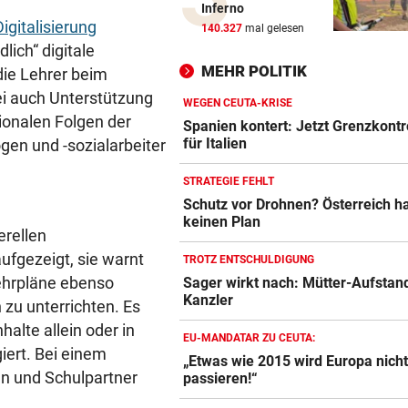
Inferno
Feuerwehr befreite Kalb aus
igitalisierung
140.327
mal gelesen
misslicher Lage
ich“ digitale
MEHR POLITIK
die Lehrer beim
FUSSBALL-FANS FEIERN
ei auch Unterstützung
Hochgefühle dank Comebac
WEGEN CEUTA-KRISE
ionalen Folgen der
eines Kult-Sponsors
Spanien kontert: Jetzt Grenzkontr
für Italien
gen und -sozialarbeiter
LIEFERING VERLIERT
STRATEGIE FEHLT
Enttäuschende Zweitliga-
Schutz vor Drohnen? Österreich h
Rückkehr nach Grödig
keinen Plan
rellen
2. LIGA – 2. RUNDE
fgezeigt, sie warnt
TROTZ ENTSCHULDIGUNG
Fehlstart komplett! Nächste 
ehrpläne ebenso
Sager wirkt nach: Mütter-Aufstan
für St. Pölten
Kanzler
 zu unterrichten. Es
alte allein oder in
WANDERER AUSGEFLOGEN
EU-MANDATAR ZU CEUTA:
iert. Bei einem
Wieder Muren nach Unwette
„Etwas wie 2015 wird Europa nich
en und Schulpartner
Dramatik im Valser Tal
passieren!“