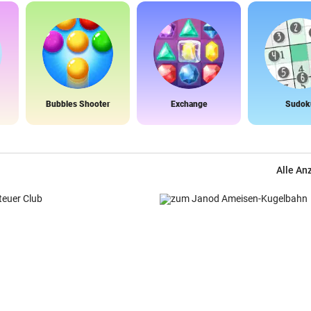
Bubbles Shooter
Exchange
Sudok
Alle An