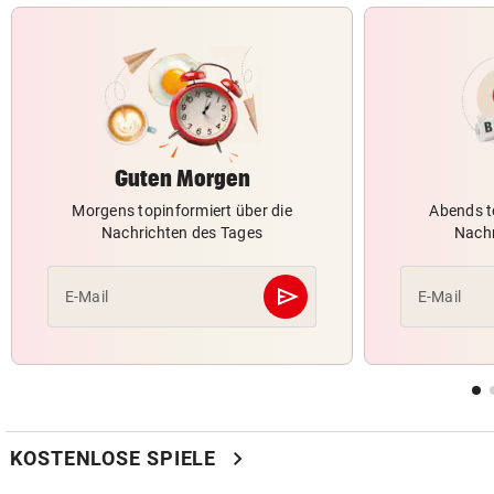
Guten Morgen
Morgens topinformiert über die
Abends t
Nachrichten des Tages
Nachr
send
E-Mail
E-Mail
Abschicken
chevron_right
KOSTENLOSE SPIELE