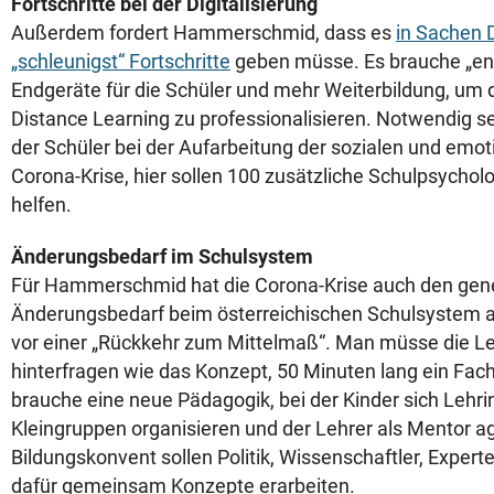
Fortschritte bei der Digitalisierung
Außerdem fordert Hammerschmid, dass es
in Sachen D
„schleunigst“ Fortschritte
geben müsse. Es brauche „endl
Endgeräte für die Schüler und mehr Weiterbildung, um 
Distance Learning zu professionalisieren. Notwendig s
der Schüler bei der Aufarbeitung der sozialen und emot
Corona-Krise, hier sollen 100 zusätzliche Schulpsycholo
helfen.
Änderungsbedarf im Schulsystem
Für Hammerschmid hat die Corona-Krise auch den gene
Änderungsbedarf beim österreichischen Schulsystem au
vor einer „Rückkehr zum Mittelmaß“. Man müsse die L
hinterfragen wie das Konzept, 50 Minuten lang ein Fach
brauche eine neue Pädagogik, bei der Kinder sich Lehrinh
Kleingruppen organisieren und der Lehrer als Mentor ag
Bildungskonvent sollen Politik, Wissenschaftler, Expert
dafür gemeinsam Konzepte erarbeiten.