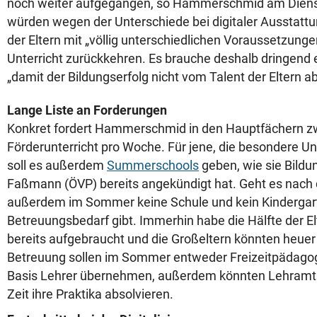
noch weiter aufgegangen, so Hammerschmid am Dienst
würden wegen der Unterschiede bei digitaler Ausstatt
der Eltern mit „völlig unterschiedlichen Voraussetzunge
Unterricht zurückkehren. Es brauche deshalb dringen
„damit der Bildungserfolg nicht vom Talent der Eltern a
Lange Liste an Forderungen
Konkret fordert Hammerschmid in den Hauptfächern z
Förderunterricht pro Woche. Für jene, die besondere U
soll es außerdem
Summerschools
geben, wie sie Bildu
Faßmann (ÖVP) bereits angekündigt hat. Geht es nach d
außerdem im Sommer keine Schule und kein Kindergar
Betreuungsbedarf gibt. Immerhin habe die Hälfte der El
bereits aufgebraucht und die Großeltern könnten heuer 
Betreuung sollen im Sommer entweder Freizeitpädagoge
Basis Lehrer übernehmen, außerdem könnten Lehramts
Zeit ihre Praktika absolvieren.