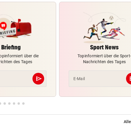
Briefing
Sport News
opinformiert über die
Topinformiert über die Sport
ichten des Tages
Nachrichten des Tages
send
s
E-Mail
Abschicken
Alle