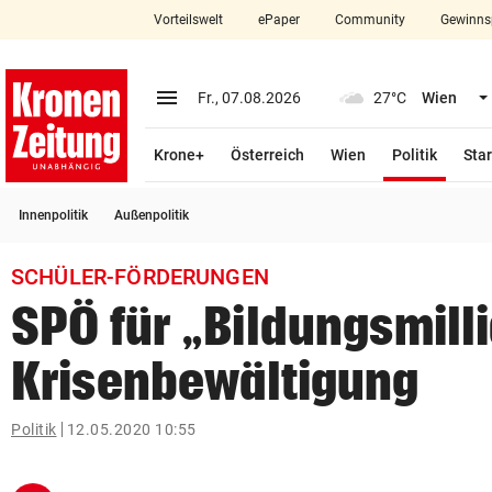
Vorteilswelt
ePaper
Community
Gewinns
close
Schließen
menu
Menü aufklappen
Fr., 07.08.2026
27°C
Wien
Abonnieren
(ausge
Krone+
Österreich
Wien
Politik
Star
account_circle
arrow_right
Anmelden
Innenpolitik
Außenpolitik
pin_drop
arrow_right
Bundesland auswäh
Wien
SCHÜLER-FÖRDERUNGEN
bookmark
Merkliste
SPÖ für „Bildungsmilli
Krisenbewältigung
Suchbegriff
search
eingeben
Politik
12.05.2020 10:55