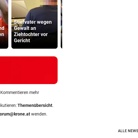
Stiefvater wegen
nd
Gewalt an
ÖBB-Odyssee:
Sager wirkt
en
Ziehtochter vor
„Haben uns dumm
Mütter-Auf
Gericht
sterben lassen“
gegen Kanz
ein Kommentieren mehr
skutieren:
Themenübersicht
.
forum@krone.at
wenden.
ALLE NEWS