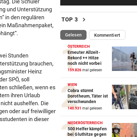
ag. Die Schüler
Traktor-Unglück: Mutter (36
ung und Unterstützung
meldet sich zu Wort
n“ in den regulären
chevron_right
TOP 3
STRATEGIE FEHLT
d ein Maßnahmenpaket,
Schutz vor Drohnen? Österr
bhängt“.
(ausgewählt)
Gelesen
Kommentiert
hat keinen Plan
ÖSTERREICH
LÄNDLE-KICKER SIEGEN
Erneuter Allzeit-
wei Stunden
Rekord ++ Hitze
3:1 nach 0:1! Altach dreht De
nterstützung brauchen,
noch nicht vorbei
gegen WSG Tirol
159.826
mal gelesen
ngsminister Heinz
er SPÖ, soll
KRITIK AUS POLITIK
WIEN
ten schließen, wenn es
Theater stellt Planschbecke
Cobra stürmt
300.000 Euro auf
tern ihren Urlaub
Dorotheum, Täter ist
verschwunden
nicht aushelfen. Die
NACH WIEN AUF MYKONOS
140.931
mal gelesen
n oder auf freiwilliger
Luxus am Meer! Sabalenka
studenten in dieser
gewährt private Einblicke
NIEDERÖSTERREICH
500 Helfer kämpfen
bei Gluthitze gegen
„IHR SEID DER HAMMER!“