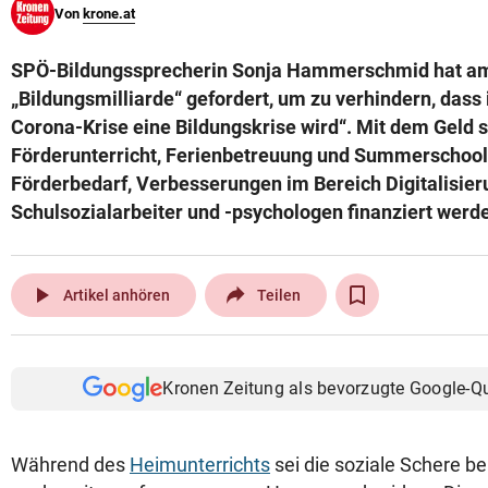
Von
krone.at
© Krone Multimedia GmbH & Co KG 2026
Muthgasse 2, 1190 Wien
SPÖ-Bildungssprecherin Sonja Hammerschmid hat am
„Bildungsmilliarde“ gefordert, um zu verhindern, dass
Corona-Krise eine Bildungskrise wird“. Mit dem Geld 
Förderunterricht, Ferienbetreuung und Summerschools
Förderbedarf, Verbesserungen im Bereich Digitalisier
Schulsozialarbeiter und -psychologen finanziert werd
play_arrow
Artikel anhören
Teilen
Kronen Zeitung als bevorzugte Google-Q
Während des
Heimunterrichts
sei die soziale Schere be