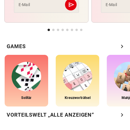
send
E-Mail
E-Mail
Abschicken
chevron_right
GAMES
Solitär
Kreuzworträtsel
Mahj
chevron_right
VORTEILSWELT „ALLE ANZEIGEN“