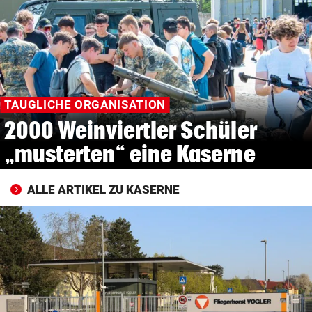
© Krone Multimedia GmbH & Co KG 2026
Muthgasse 2, 1190 Wien
TAUGLICHE ORGANISATION
2000 Weinviertler Schüler
„musterten“ eine Kaserne
ALLE ARTIKEL ZU KASERNE