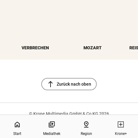
VERBRECHEN
MOZART
REI
north
Zurück nach oben
© Krone Multimedia GmbH & Co KG 2026
Muthgasse 2, 1190 Wien
home
pin_drop
Start
Mediathek
Region
Krone+