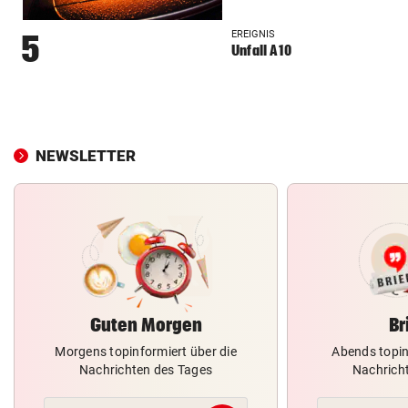
EREIGNIS
5
Unfall A10
NEWSLETTER
Guten Morgen
Br
Morgens topinformiert über die
Abends topin
Nachrichten des Tages
Nachrich