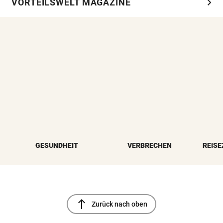
chevron_right
VORTEILSWELT MAGAZINE
GESUNDHEIT
VERBRECHEN
REISE
north
Zurück nach oben