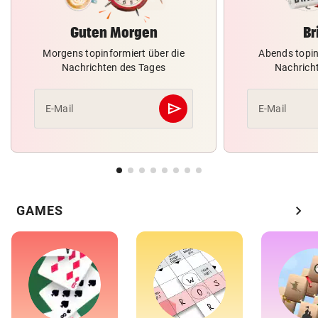
Guten Morgen
Br
Morgens topinformiert über die
Abends topin
Nachrichten des Tages
Nachrich
send
E-Mail
E-Mail
Abschicken
chevron_right
GAMES