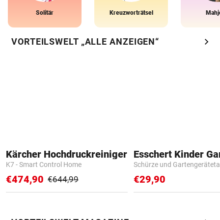
Solitär
Kreuzworträtsel
Mahj
chevron_right
VORTEILSWELT „ALLE ANZEIGEN“
Kärcher Hochdruckreiniger
K7 - Smart Control Home
Schürze und Gartengerätet
€474,90
€29,90
€644,99