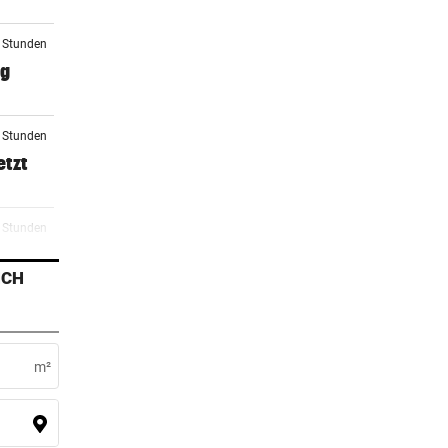
2 Stunden
ag
3 Stunden
etzt
4 Stunden
e
ICH
5 Stunden
m²
5 Stunden
erden