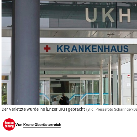
© Krone Multimedia GmbH & Co KG 2026
Muthgasse 2, 1190 Wien
Der Verletzte wurde ins lLnzer UKH gebracht
(Bild: Pressefoto Scharinger/D
Von
Krone Oberösterreich