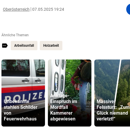
Oberösterreich
07.05.2025 19:24
Ähnliche Themen
Arbeitsunfall
Holzarbeit
Anklage-
Unbekannte
Einspruch im
Massiver
stahlen Schilder
Mordfall
Felssturz: „Zum
von
Kammerer
Glück niemand
Feuerwehrhaus
abgewiesen
verletzt!“