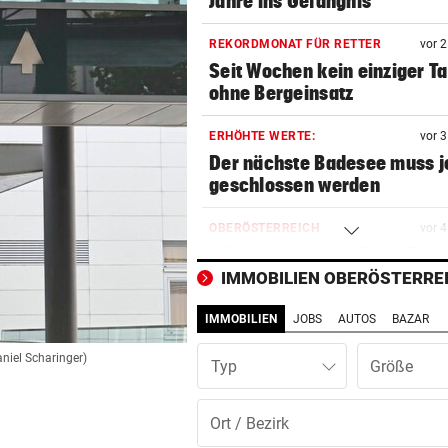
Jahre ins Gefängnis
REKORDMONAT FÜR RETTER
vor 
Seit Wochen kein einziger T
ohne Bergeinsatz
ERHÖHTE WERTE:
vor 
Der nächste Badesee muss j
geschlossen werden
OBERÖSTERREICH
vor 
„Wer will mich?“: Diese Tier
haben kein Zuhause
IMMOBILIEN OBERÖSTERRE
IMMOBILIEN
JOBS
AUTOS
BAZAR
FEUERWEHR-AUSSTATTER
vor 
Waldbrände „befeuern“ das
aniel Scharinger)
Typ
Geschäft von Rosenbauer
NEUES MODELL
vor 
Regeln bei Deutschkursen w