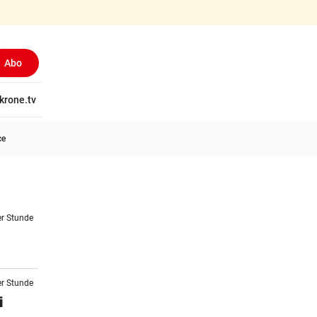
Abo
tschaft
krone.tv
Wissen
Gericht
Kolumnen
Freizeit
Reise
Ti
ce
er Stunde
er Stunde
i