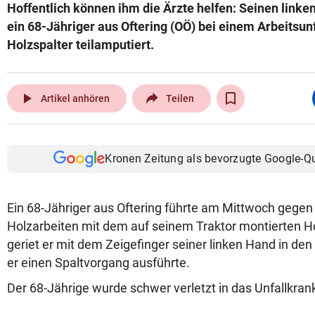
Hoffentlich können ihm die Ärzte helfen: Seinen linken
ein 68-Jähriger aus Oftering (OÖ) bei einem Arbeitsun
Holzspalter teilamputiert.
play_arrow
Artikel anhören
Teilen
Kronen Zeitung als bevorzugte Google-Q
Ein 68-Jähriger aus Oftering führte am Mittwoch gegen
Holzarbeiten mit dem auf seinem Traktor montierten Ho
geriet er mit dem Zeigefinger seiner linken Hand in de
er einen Spaltvorgang ausführte.
Der 68-Jährige wurde schwer verletzt in das Unfallkra