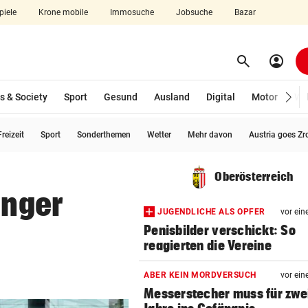
piele
Krone mobile
Immosuche
Jobsuche
Bazar
search
account_circle
Menü aufklappen
Suchen
s & Society
Sport
Gesund
Ausland
Digital
Motor
Wir
reizeit
Sport
Sonderthemen
Wetter
Mehr davon
Austria goes Zr
len
Oberösterreich
inger
JUGENDLICHE ALS OPFER
vor ein
Penisbilder verschickt: So
reagierten die Vereine
ABER KEIN MORDVERSUCH
vor ein
Messerstecher muss für zwe