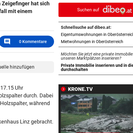
 Zeigefinger hat sich
jetzt verschärft
Suchen auf
fall mit einem
CHEF VON VERSICHERUNG:
vor 
„Ein kalkulierbares Wetter gi
Schnellsuche auf dibeo.at:
nicht mehr“
Eigentumswohnungen in Oberösterreic
comment
in ne
0
Kommentare
Mietwohnungen in Oberösterreich
IM STRÖMENDEN REGEN
vor 
Herrl und Hund flogen mit Au
Möchten Sie jetzt eine private Immobilie
über Leitschiene
unseren Marktplätzen inserieren?
Private Immobilie inserieren und in di
uelle hinzufügen
in neuem Tab öffnen
durchschalten
FAZIT NACH EINEM MONAT
vor 
Bäcker zu Steuersenkung: „
Kunden ist das egal“
 17.15 Uhr
KRONE.TV
lzspalter durch. Dabei
MYSTERIÖSE „GRAFFITIS“
vor 
n Holzspalter, während
Zugezogener Linksextremer 
Schmierfink entlarvt
nkenhaus Linz gebracht.
VON HOF VERSCHWUNDEN
vor 