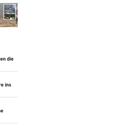
ten die
e ins
ne