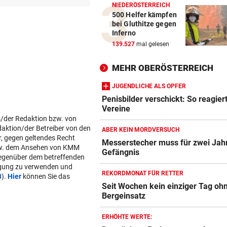
NIEDERÖSTERREICH
500 Helfer kämpfen
bei Gluthitze gegen
Inferno
139.527
mal gelesen
MEHR OBERÖSTERREICH
JUGENDLICHE ALS OPFER
Penisbilder verschickt: So reagier
Vereine
s/der Redaktion bzw. von
daktion/der Betreiber von den
ABER KEIN MORDVERSUCH
r, gegen geltendes Recht
Messerstecher muss für zwei Jahr
w. dem Ansehen von KMM
Gefängnis
gegenüber dem betreffenden
lgung zu verwenden und
REKORDMONAT FÜR RETTER
B
).
Hier
können Sie das
Seit Wochen kein einziger Tag oh
Bergeinsatz
ERHÖHTE WERTE: