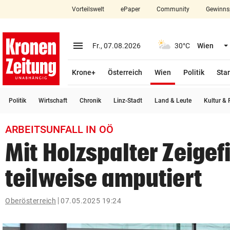
Vorteilswelt
ePaper
Community
Gewinns
close
Schließen
menu
Menü aufklappen
Fr., 07.08.2026
30°C
Wien
Abonnieren
(ausgewählt)
Krone+
Österreich
Wien
Politik
Star
account_circle
arrow_right
Anmelden
Politik
Wirtschaft
Chronik
Linz-Stadt
Land & Leute
Kultur & F
pin_drop
arrow_right
Bundesland auswäh
Wien
ARBEITSUNFALL IN OÖ
bookmark
Merkliste
Mit Holzspalter Zeigef
teilweise amputiert
Suchbegriff
search
eingeben
Oberösterreich
07.05.2025 19:24