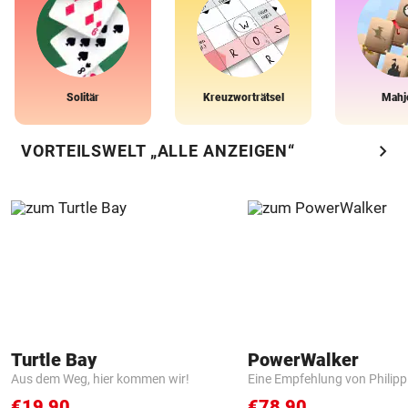
Solitär
Kreuzworträtsel
Mahj
chevron_right
VORTEILSWELT „ALLE ANZEIGEN“
Turtle Bay
PowerWalker
Aus dem Weg, hier kommen wir!
Eine Empfehlung von Philip
€19,90
€78,90