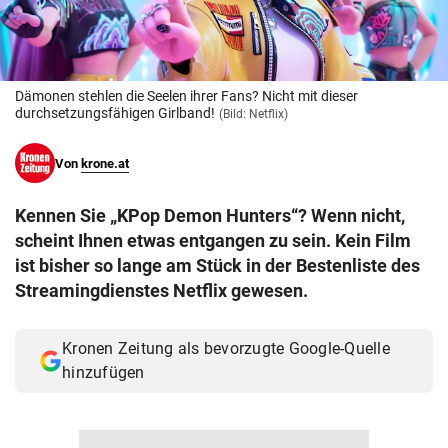
© Krone Multimedia GmbH & Co KG 2026
Muthgasse 2, 1190 Wien
Dämonen stehlen die Seelen ihrer Fans? Nicht mit dieser
durchsetzungsfähigen Girlband!
(Bild: Netflix)
Von
krone.at
Kennen Sie „KPop Demon Hunters“? Wenn nicht,
scheint Ihnen etwas entgangen zu sein. Kein Film
ist bisher so lange am Stück in der Bestenliste des
Streamingdienstes Netflix gewesen.
Kronen Zeitung als bevorzugte Google-Quelle
hinzufügen