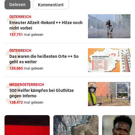
(ausgewählt)
Gelesen
Kommentiert
ÖSTERREICH
Erneuter Allzeit-Rekord ++ Hitze noch
nicht vorbei
157.751
mal gelesen
ÖSTERREICH
Das waren die heißesten Orte ++ So
geht es weiter
155.065
mal gelesen
NIEDERÖSTERREICH
500 Helfer kämpfen bei Gluthitze
gegen Inferno
138.472
mal gelesen