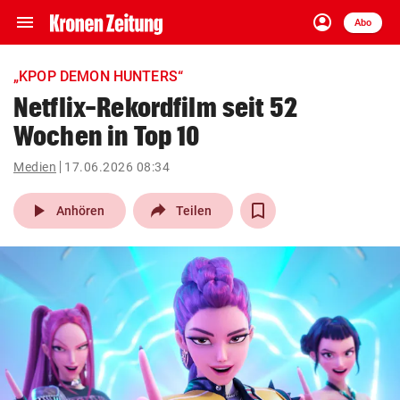
menu
account_circle
Navigation
Anmelden
Abo
close
Schließen
ein-/ausklappen
„KPOP DEMON HUNTERS“
Abonnieren
Netflix-Rekordfilm seit 52
Wochen in Top 10
account_circle
arrow_right
Anmelden
Medien
17.06.2026 08:34
pin_drop
arrow_right
Bundesland auswäh
Wien
play_arrow
Anhören
Teilen
bookmark
Merkliste
Suchbegriff
search
eingeben