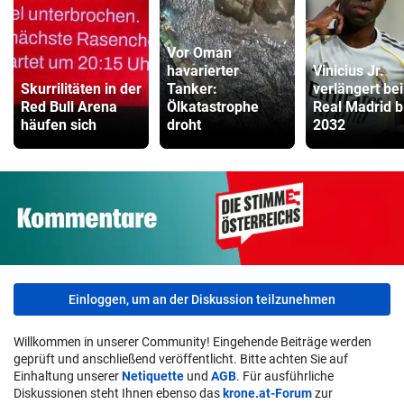
Vor Oman
havarierter
Vinicius Jr.
Skurrilitäten in der
Tanker:
verlängert bei
Red Bull Arena
Ölkatastrophe
Real Madrid b
häufen sich
droht
2032
Einloggen, um an der Diskussion teilzunehmen
Willkommen in unserer Community! Eingehende Beiträge werden
geprüft und anschließend veröffentlicht. Bitte achten Sie auf
Einhaltung unserer
Netiquette
und
AGB
. Für ausführliche
Diskussionen steht Ihnen ebenso das
krone.at-Forum
zur