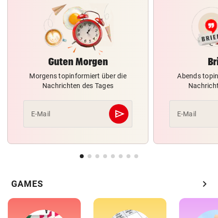
Guten Morgen
Br
Morgens topinformiert über die
Abends topin
Nachrichten des Tages
Nachrich
send
E-Mail
E-Mail
Abschicken
chevron_right
GAMES