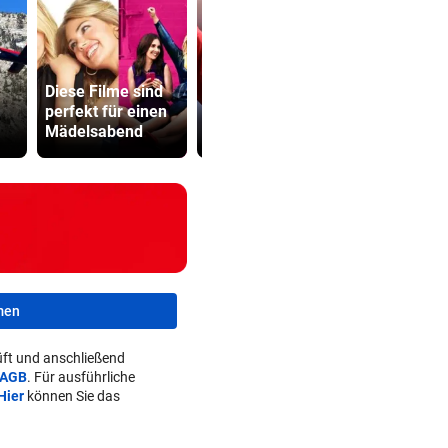
Minister pl
Diese Filme sind
Fake-Hochzeit!
noch stren
perfekt für einen
Ronaldo hat alle
Regeln für 
Mädelsabend
getäuscht
Scooter
men
ft und anschließend
AGB
. Für ausführliche
Hier
können Sie das