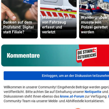
Mädchen in Tirol
Wandergruppe
Banken auf dem
von Fahrzeug
musste von
Prüfstand: Digital
erfasst und
Polizei gerettet
statt Filiale?
verletzt
werden
Einloggen, um an der Diskussion teilzuneh
Willkommen in unserer Community! Eingehende Beiträge werden geprü
veröffentlicht. Bitte achten Sie auf Einhaltung unserer
Netiquette
und
Diskussionen steht Ihnen ebenso das
krone.at-Forum
zur Verfügung.
Community-Team via unserer Melde- und Abhilfestelle kontaktieren.