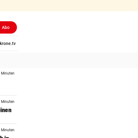
Abo
tschaft
krone.tv
Wissen
Gericht
Kolumnen
Freizeit
Reise
Ti
6 Minuten
6 Minuten
einen
1 Minuten