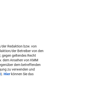
s/der Redaktion bzw. von
daktion/der Betreiber von den
r, gegen geltendes Recht
w. dem Ansehen von KMM
gegenüber dem betreffenden
lgung zu verwenden und
B
).
Hier
können Sie das