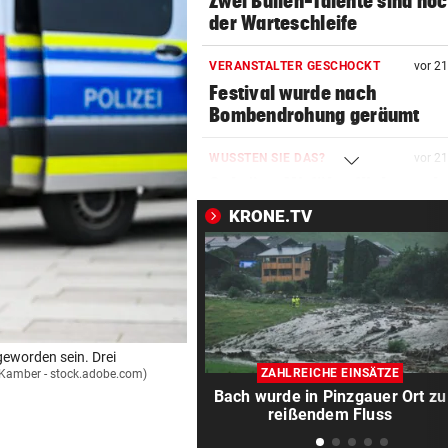
Zwei Bullen-Talente sind noc
der Warteschleife
VERANSTALTER GESCHOCKT
vor 2
Festival wurde nach
Bombendrohung geräumt
WUSSTEN SIE DAS?
vor 2
Schräge Mitführpflicht auch 
einem Nachbarland!
KRONE.TV
FATALE GLUTHITZE
vor 2
Wenn Bauarbeiter auf dem 
zusammenbrechen
BABYGLÜCK MIT TOM BECK
vor 2
geworden sein. Drei
Drittes Kind für „GZSZ“-Star
ZAHLREICHE EINSÄTZE
n Kamber - stock.adobe.com)
Chryssanthi Kavazi
Bach wurde in Pinzgauer Ort zu
reißendem Fluss
TÄTER AUF DER FLUCHT
vor 3