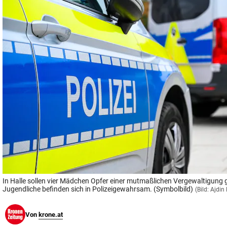
© Krone Multimedia GmbH & Co KG 2026
Muthgasse 2, 1190 Wien
In Halle sollen vier Mädchen Opfer einer mutmaßlichen Vergewaltigung 
Jugendliche befinden sich in Polizeigewahrsam. (Symbolbild)
(Bild: Ajdi
Von
krone.at