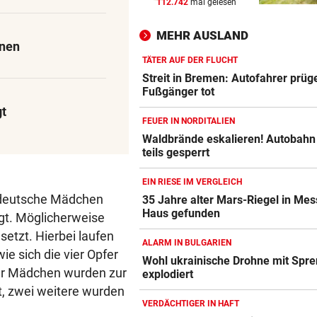
112.742
mal gelesen
SCHLUSSTAG WARTET
vor ein
Röber am Podest, „Captain C
MEHR AUSLAND
stark verbessert
anen
TÄTER AUF DER FLUCHT
MOURINHO GREIFT DURCH
vor ein
Streit in Bremen: Autofahrer prüge
Diese Regeln gelten ab sofor
Fußgänger tot
die Real-Spieler
gt
FEUER IN NORDITALIEN
UM WESTEN ZU SPALTEN
vor ein
Waldbrände eskalieren! Autobahn
teils gesperrt
US-Geheimdienste: Putin kö
NATO-Land angreifen
EIN RIESE IM VERGLEICH
s deutsche Mädchen
35 Jahre alter Mars-Riegel in Mes
Haus gefunden
gt. Möglicherweise
etzt. Hierbei laufen
ALARM IN BULGARIEN
ie sich die vier Opfer
Wohl ukrainische Drohne mit Spre
der Mädchen wurden zur
explodiert
, zwei weitere wurden
VERDÄCHTIGER IN HAFT