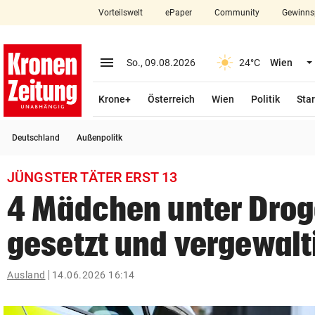
Vorteilswelt
ePaper
Community
Gewinns
close
Schließen
menu
Menü aufklappen
So., 09.08.2026
24°C
Wien
Abonnieren
Krone+
Österreich
Wien
Politik
Star
account_circle
arrow_right
Anmelden
Deutschland
Außenpolitk
pin_drop
arrow_right
Bundesland auswäh
Wien
JÜNGSTER TÄTER ERST 13
bookmark
Merkliste
4 Mädchen unter Dro
gesetzt und vergewalt
Suchbegriff
search
eingeben
Ausland
14.06.2026 16:14