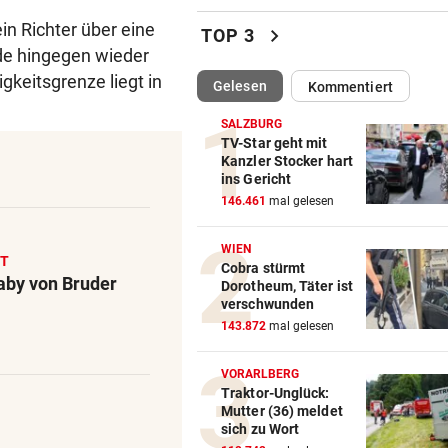
Unsere neue Lieblingsroutin
n Richter über eine
chevron_right
TOP 3
Philipp bewegen!
rde hingegen wieder
igkeitsgrenze liegt in
(ausgewählt)
Gelesen
Kommentiert
ANZEICHEN ERNST NEHMEN
vor ein
Multiple Sklerose bei Kinder
SALZBURG
Jugendlichen
TV-Star geht mit
Kanzler Stocker hart
ins Gericht
SEINE ARME SIND IHRE
vor ein
146.461
mal gelesen
Das ist Matt Damons Stunt-
Double in „Die Odyssee“
WIEN
RT
Cobra stürmt
WIE EINST DER VATER
vor ein
aby von Bruder
Dorotheum, Täter ist
Top-Talent klopft in deutsch
verschwunden
Bundesliga an
143.872
mal gelesen
CRASH AUF B70
vor ein
VORARLBERG
Zwei Verletzte nach Biker-Un
Traktor-Unglück:
Mutter (36) meldet
bei Edelschrott
sich zu Wort