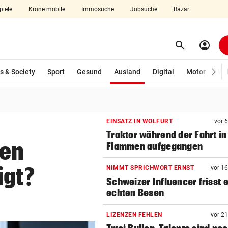
piele
Krone mobile
Immosuche
Jobsuche
Bazar
search
account_circle
Menü aufklappen
Suchen
(ausgewählt)
s & Society
Sport
Gesund
Ausland
Digital
Motor
Wir
len
EINSATZ IN WOLFURT
vor 
Traktor während der Fahrt in
gen
Flammen aufgegangen
igt?
NIMMT SPRICHWORT ERNST
vor 1
Schweizer Influencer frisst 
echten Besen
LIZENZEN FEHLEN
vor 2