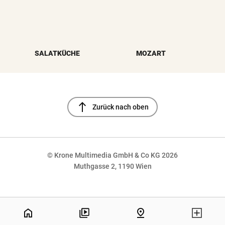
SALATKÜCHE
MOZART
north
Zurück nach oben
© Krone Multimedia GmbH & Co KG 2026
Muthgasse 2, 1190 Wien
NaN%
home
pin_drop