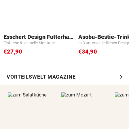
Esschert Design Futterhaus
Asobu-Bestie-Trin
Einfache & schnelle Montage
In 3 unterschiedlichen Desig
€27,90
€34,90
chevron_right
VORTEILSWELT MAGAZINE