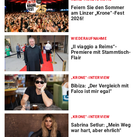
Feiern Sie den Sommer
am Linzer „Krone“-Fest
2026!
WIEDERAUFNAHME
„Il viaggio a Reims“-
Premiere mit Stammtisch-
Flair
„KRONE“-INTERVIEW
Bibiza: „Der Vergleich mit
Falco ist mir egal“
„KRONE“-INTERVIEW
Sabrina Setlur: „Mein Weg
war hart, aber ehrlich“