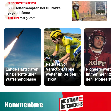
NIEDERÖSTERREICH
500 Helfer kämpfen bei Gluthitze
gegen Inferno
138.409
mal gelesen
Reusser vor
Lange Haftstrafen
Ventoux-Etappe
Pioneers wer
für Berichte über
weiter im Gelben
immer mehr 
Waffenengpässe
Trikot
den „Pioneeri