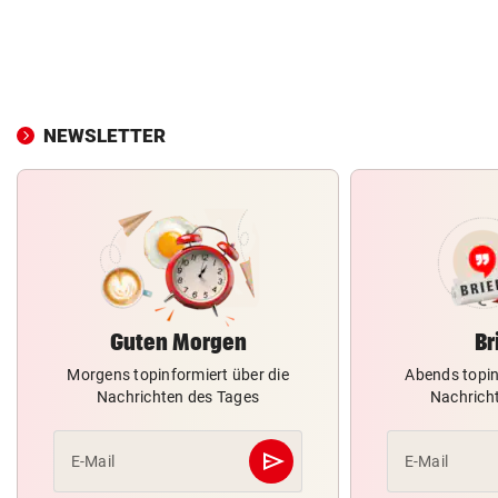
NEWSLETTER
Guten Morgen
Br
Morgens topinformiert über die
Abends topin
Nachrichten des Tages
Nachrich
send
E-Mail
E-Mail
Abschicken