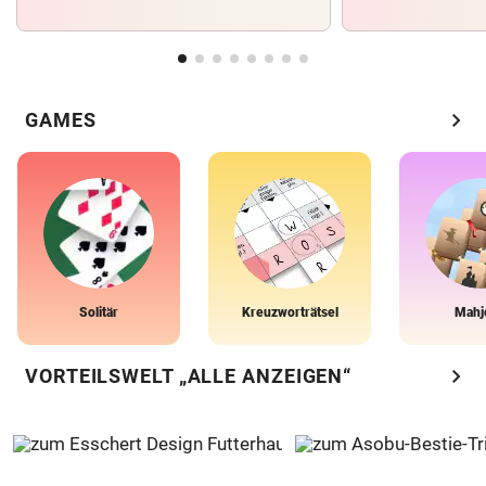
chevron_right
GAMES
Solitär
Kreuzworträtsel
Mahj
chevron_right
VORTEILSWELT „ALLE ANZEIGEN“