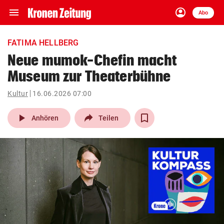
menu
account_circle
Navigation
Anmelden
Abo
close
Schließen
ein-/ausklappen
FATIMA HELLBERG
Abonnieren
Neue mumok-Chefin macht
Museum zur Theaterbühne
account_circle
arrow_right
Anmelden
Kultur
16.06.2026 07:00
pin_drop
arrow_right
Bundesland auswäh
Wien
play_arrow
Anhören
Teilen
bookmark
Merkliste
Suchbegriff
search
eingeben