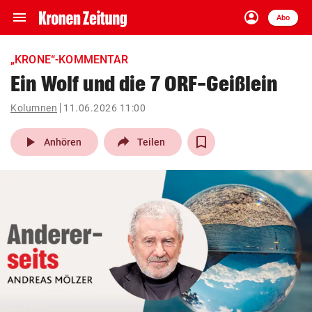
menu
account_circle
Navigation
Anmelden
Abo
close
Schließen
ein-/ausklappen
„KRONE“-KOMMENTAR
Abonnieren
Ein Wolf und die 7 ORF-Geißlein
account_circle
arrow_right
Kolumnen
11.06.2026 11:00
Anmelden
play_arrow
Anhören
Teilen
pin_drop
arrow_right
Bundesland auswäh
Wien
bookmark
Merkliste
Suchbegriff
search
eingeben