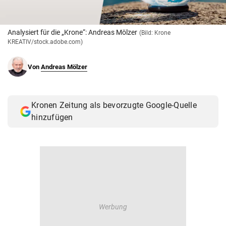
© Krone Multimedia GmbH & Co KG 2026
Muthgasse 2, 1190 Wien
Analysiert für die „Krone“: Andreas Mölzer
(Bild: Krone
KREATIV/stock.adobe.com)
Von
Andreas Mölzer
Kronen Zeitung als bevorzugte Google-Quelle
hinzufügen