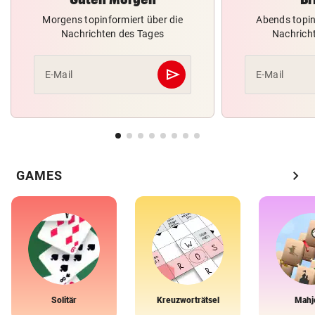
Morgens topinformiert über die
Abends topin
Nachrichten des Tages
Nachrich
send
E-Mail
E-Mail
Abschicken
chevron_right
GAMES
Solitär
Kreuzworträtsel
Mahj