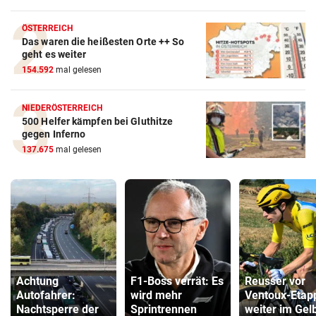
ÖSTERREICH
Das waren die heißesten Orte ++ So
geht es weiter
154.592
mal gelesen
NIEDERÖSTERREICH
500 Helfer kämpfen bei Gluthitze
gegen Inferno
137.675
mal gelesen
Achtung
F1-Boss verrät: Es
Reusser vor
Autofahrer:
wird mehr
Ventoux-Etap
Nachtsperre der
Sprintrennen
weiter im Gel