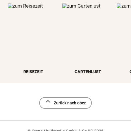
REISEZEIT
GARTENLUST
north
Zurück nach oben