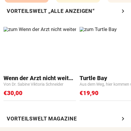
chevron_right
VORTEILSWELT „ALLE ANZEIGEN“
Wenn der Arzt nicht weiter weiß
Turtle Bay
Von Dr. Sabine Viktoria Schneider
Aus dem Weg, hier kommen w
€30,00
€19,90
chevron_right
VORTEILSWELT MAGAZINE