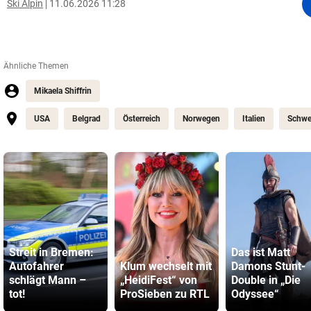
Ski Alpin
11.06.2026 11:28
Ähnliche Themen
Mikaela Shiffrin
USA
Belgrad
Österreich
Norwegen
Italien
Schwe
Streit in Bremen:
Das ist Matt
Autofahrer
Klum wechselt mit
Damons Stunt-
schlägt Mann –
„HeidiFest“ von
Double in „Die
tot!
ProSieben zu RTL
Odyssee“