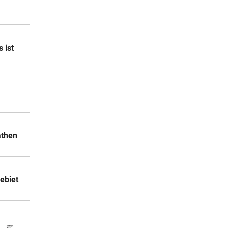
 ist
athen
ebiet