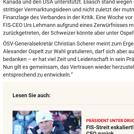
Kanada und den USA unterstützt. Eliasch stand wegen 
strittiger Vermarktungsideen und nicht zuletzt der mut
Finanzlage des Verbandes in der Kritik. Eine Woche vo
FIS-CEO Urs Lehmann aufgrund eines Zerwürfnisses mi
zurückgetreten, der Schweizer könnte aber unter Ospel
ÖSV-Generalsekretär Christian Scherer meint zum Erge
Alexander Ospelt zur Wahl gratulieren, darf sich aber a
bedanken – er hat viel Zeit und Leidenschaft in sein P
Nun gilt es gemeinsam, das Vertrauen wieder herzustel
entsprechend zu entwickeln.“
Lesen Sie auch:
PRÄSIDENT UNTER DRU
FIS-Streit eskaliert
CEO zurück