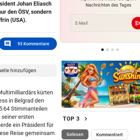
äsident Johan Eliasch
Nachrichten des Tages
Röber am Podest, „Captain C
nur den ÖSV, sondern
stark verbessert
frin (USA).
se
E-Mail
MOURINHO GREIFT DURCH
Diese Regeln gelten ab sofor
comment
die Real-Spieler
93
Kommentare
VEREIN NIMMT ABSCHIED
Steirischer Unterligist traue
uelle hinzufügen
19-Jährigen
ltimilliardärs kürten
ss in Belgrad den
65:64 Stimmanteilen
 seiner ersten
chevron_right
TOP 3
erde ein Präsident für
 diese Reise gemeinsam
(ausgewählt)
Gelesen
Kommentiert