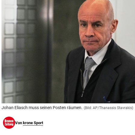
© Krone Multimedia GmbH & Co KG 2026
Muthgasse 2, 1190 Wien
Johan Eliasch muss seinen Posten räumen.
(Bild: AP/Thanassis Stavrakis)
Von
krone Sport