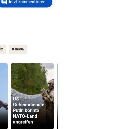
comment
Jetzt kommentieren
iz
Kanada
US-
Geheimdienste:
Ex-Prinz Andrew
Putin könnte
soll royales
Drohung: 3
NATO-Land
Begräbnis
Besucher 
angreifen
erhalten
Festival ve