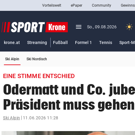
Vorteilswelt
ePaper
Community
Gewinns
close
Schließen
menu
Menü aufklappen
So., 09.08.2026
Abonnieren
krone.at
Streaming
Fußball
Formel 1
Tennis
Sport-M
account_circle
arrow_right
Anmelden
(ausgewählt)
Ski Alpin
Ski Nordisch
pin_drop
arrow_right
Bundesland auswäh
Wien
EINE STIMME ENTSCHIED
bookmark
Merkliste
Odermatt und Co. jube
Präsident muss gehen
Suchbegriff
search
eingeben
Ski Alpin
11.06.2026 11:28