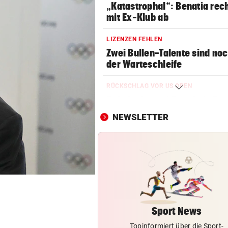
„Katastrophal“: Benatia rec
mit Ex-Klub ab
LIZENZEN FEHLEN
Zwei Bullen-Talente sind noc
der Warteschleife
RÜCKSCHLAG VOR US OPEN
Sabalenka und Pegula in Tor
früh ausgeschieden
NEWSLETTER
SEGELN:
OeSV-Duos bei Olympia-Test
LA auf Endrang acht
WIE EINST DER VATER
Top-Talent klopft in deutsch
Bundesliga an
Sport News
Topinformiert über die Sport-
SCHLUSSTAG WARTET