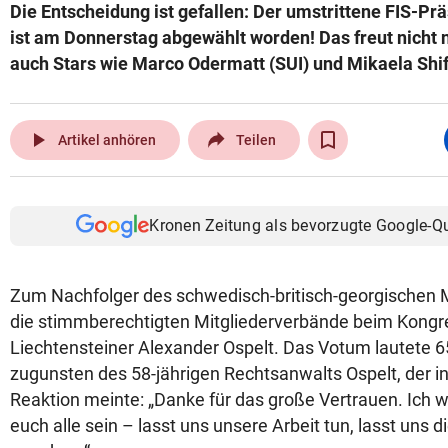
Die Entscheidung ist gefallen: Der umstrittene FIS-Pr
ist am Donnerstag abgewählt worden! Das freut nicht 
auch Stars wie Marco Odermatt (SUI) und Mikaela Shif
play_arrow
Artikel anhören
Teilen
Kronen Zeitung als bevorzugte Google-Q
Zum Nachfolger des schwedisch-britisch-georgischen Mu
die stimmberechtigten Mitgliederverbände beim Kongre
Liechtensteiner Alexander Ospelt. Das Votum lautete 
zugunsten des 58-jährigen Rechtsanwalts Ospelt, der in
Reaktion meinte: „Danke für das große Vertrauen. Ich w
euch alle sein – lasst uns unsere Arbeit tun, lasst uns