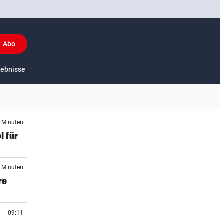
Abo
y
gebnisse
US-Sport
4 Minuten
l für
5 Minuten
re
09:11