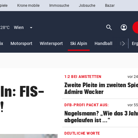
piele
Krone mobile
Immosuche
Jobsuche
Bazar
search
account_circle
Menü aufklappen
Suchen
28°C
Wien
(ausgewählt)
ix
Motorsport
Wintersport
Ski Alpin
Handball
Eishocke
Er
len
1:2 BEI AMSTETTEN
vor 2
Zweite Pleite im zweiten Spie
ln: FIS-
Admira Wacker
!
DFB-PROFI PACKT AUS:
vor 5
Nagelsmann? „Wie das 3 Jah
abgelaufen ist …“
DEUTLICHE WORTE