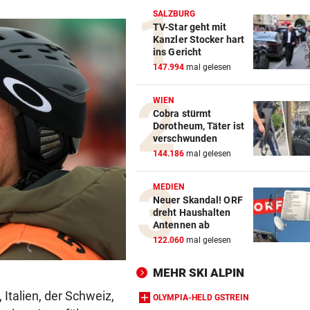
SALZBURG
TV-Star geht mit
Kanzler Stocker hart
ins Gericht
147.994
mal gelesen
WIEN
Cobra stürmt
Dorotheum, Täter ist
verschwunden
144.186
mal gelesen
MEDIEN
Neuer Skandal! ORF
dreht Haushalten
Antennen ab
122.060
mal gelesen
MEHR SKI ALPIN
Italien, der Schweiz,
OLYMPIA-HELD GSTREIN