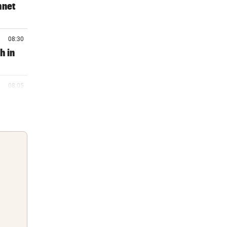
hnet
08:30
h in
08:05
onto
08:02
 vor
07:58
Guten Morgen
er
Morgens topinformiert über die
Nachrichten des Tages
07:47