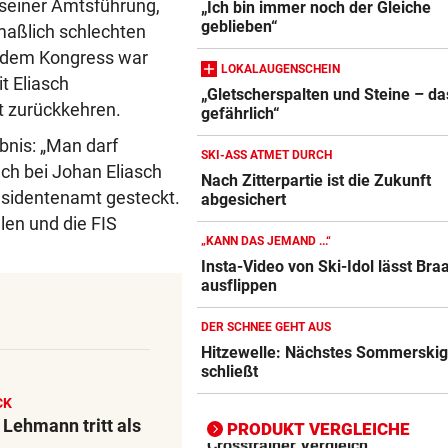
seiner Amtsführung,
„Ich bin immer noch der Gleiche
geblieben“
maßlich schlechten
r dem Kongress war
LOKALAUGENSCHEIN
t Eliasch
„Gletscherspalten und Steine – das
t zurückkehren.
gefährlich“
Action-Cam Vergleich
ZUM VERGLEICH
bnis: „Man darf
SKI-ASS ATMET DURCH
uch bei Johan Eliasch
Nach Zitterpartie ist die Zukunft
Crosstrainer Vergleich
räsidentenamt gesteckt.
abgesichert
ZUM VERGLEICH
len und die FIS
„KANN DAS JEMAND ...“
E-Bike Vergleich
Insta-Video von Ski-Idol lässt Bra
ZUM VERGLEICH
ausflippen
Elektro-Scooter Vergleich
DER SCHNEE GEHT AUS
Hitzewelle: Nächstes Sommerskig
ZUM VERGLEICH
schließt
Ergometer Vergleich
CK
ZUM VERGLEICH
! Lehmann tritt als
PRODUKT VERGLEICHE