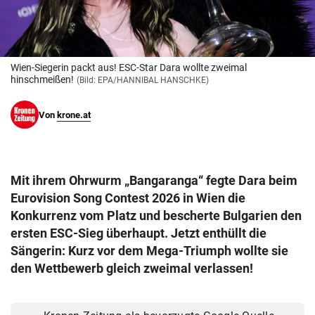
© Krone Multimedia GmbH & Co KG 2026
Muthgasse 2, 1190 Wien
Wien-Siegerin packt aus! ESC-Star Dara wollte zweimal
hinschmeißen!
(Bild: EPA/HANNIBAL HANSCHKE)
Von
krone.at
Mit ihrem Ohrwurm „Bangaranga“ fegte Dara beim
Eurovision Song Contest 2026 in Wien die
Konkurrenz vom Platz und bescherte Bulgarien den
ersten ESC-Sieg überhaupt. Jetzt enthüllt die
Sängerin: Kurz vor dem Mega-Triumph wollte sie
den Wettbewerb gleich zweimal verlassen!