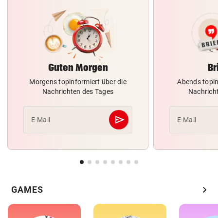
Guten Morgen
Br
Morgens topinformiert über die
Abends topin
Nachrichten des Tages
Nachrich
send
E-Mail
E-Mail
Abschicken
chevron_right
GAMES