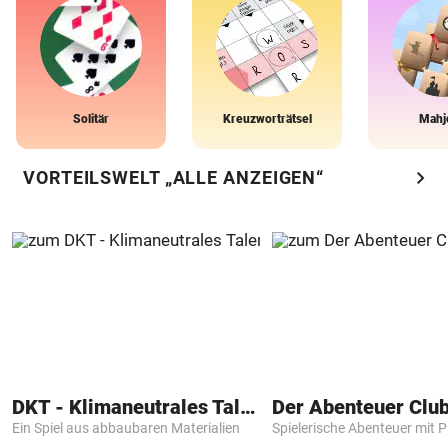
Solitär
Kreuzworträtsel
Mahj
chevron_right
VORTEILSWELT „ALLE ANZEIGEN“
DKT - Klimaneutrales Talent
Der Abenteuer Clu
Ein Spiel aus abbaubaren Materialien
Spielerische Abenteuer mit P