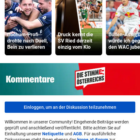
Bochum-Profi
Druck kennt die
Bullen-Ass: „
drohte nach Duell,
SV Ried derzeit
würde ich ge
Bein zu verlieren
einzig vom Klo
den WAC jube
Einloggen, um an der Diskussion teilzunehmen
Willkommen in unserer Community! Eingehende Beiträge werden
geprüft und anschließend veröffentlicht. Bitte achten Sie auf
Einhaltung unserer
Netiquette
und
AGB
. Für ausführliche
Diskussionen steht Ihnen ebenso das
krone.at-Forum
zur