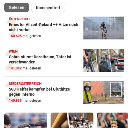
(ausgewählt)
Gelesen
Kommentiert
ÖSTERREICH
Erneuter Allzeit-Rekord ++ Hitze noch
nicht vorbei
160.605
mal gelesen
WIEN
Cobra stürmt Dorotheum, Täter ist
verschwunden
141.942
mal gelesen
NIEDERÖSTERREICH
500 Helfer kämpfen bei Gluthitze
gegen Inferno
140.933
mal gelesen