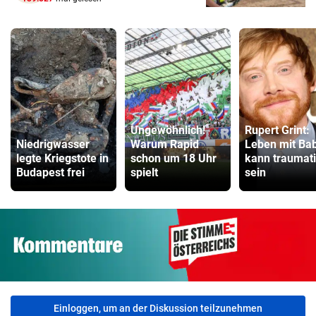
Ungewöhnlich!
Rupert Grint:
Niedrigwasser
Warum Rapid
Leben mit Ba
legte Kriegstote in
schon um 18 Uhr
kann traumat
Budapest frei
spielt
sein
Einloggen, um an der Diskussion teilzunehmen