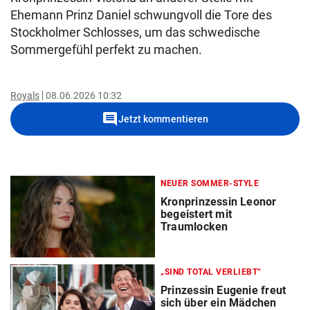
Ehemann Prinz Daniel schwungvoll die Tore des
Stockholmer Schlosses, um das schwedische
Sommergefühl perfekt zu machen.
Royals
08.06.2026 10:32
comment
Jetzt kommentieren
NEUER SOMMER-STYLE
Kronprinzessin Leonor
begeistert mit
Traumlocken
„SIND TOTAL VERLIEBT“
Prinzessin Eugenie freut
sich über ein Mädchen