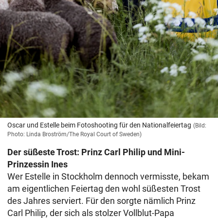
Oscar und Estelle beim Fotoshooting für den Nationalfeiertag
(Bild:
Photo: Linda Broström/The Royal Court of Sweden)
Der süßeste Trost: Prinz Carl Philip und Mini-
Prinzessin Ines
Wer Estelle in Stockholm dennoch vermisste, bekam
am eigentlichen Feiertag den wohl süßesten Trost
des Jahres serviert. Für den sorgte nämlich Prinz
Carl Philip, der sich als stolzer Vollblut-Papa