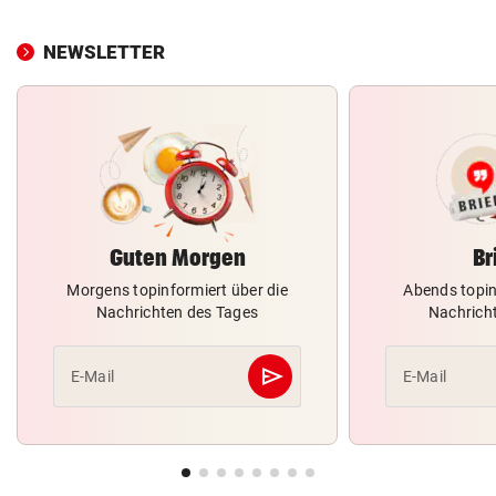
NEWSLETTER
Guten Morgen
Br
Morgens topinformiert über die
Abends topin
Nachrichten des Tages
Nachrich
send
E-Mail
E-Mail
Abschicken