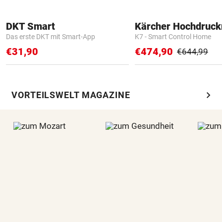
DKT Smart
Kärcher Hochdruck
Das erste DKT mit Smart-App
K7 - Smart Control Home
€31,90
€474,90
€644,99
chevron_right
VORTEILSWELT MAGAZINE