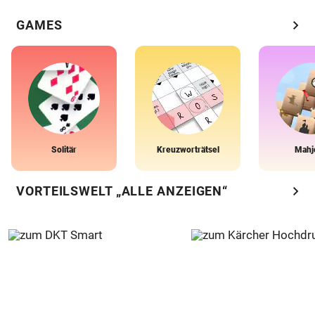
chevron_right
GAMES
Solitär
Kreuzworträtsel
Mahj
chevron_right
VORTEILSWELT „ALLE ANZEIGEN“