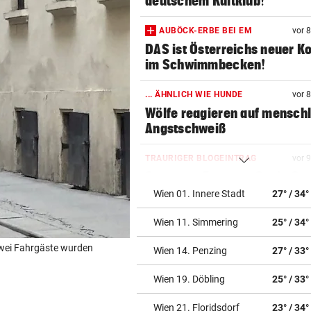
deutschem Kultklub!
AUBÖCK-ERBE BEI EM
vor 
DAS ist Österreichs neuer K
im Schwimmbecken!
... ÄHNLICH WIE HUNDE
vor 
Wölfe reagieren auf mensch
Angstschweiß
TRAURIGER BLOGEINTRAG
vor 
Sorge um Fantasy-Genie Ge
R. R. Martin (77)
Wien 01. Innere Stadt
27° / 34°
Wien 11. Simmering
25° / 34°
EINSATZ IN BLUDENZ
vor 2
Schubhäftling gelingt bei
zwei Fahrgäste wurden
Wien 14. Penzing
27° / 33°
Transport die Flucht
Wien 19. Döbling
25° / 33°
CAUSA SCHEIDER & JOST
vor 2
Überstundenaffäre im Ratha
Wien 21. Floridsdorf
23° / 34°