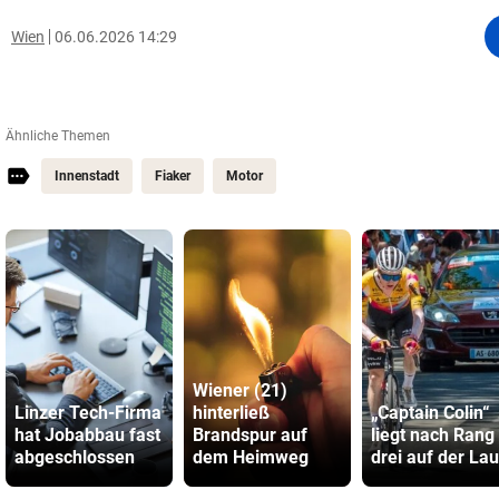
Wien
06.06.2026 14:29
Ähnliche Themen
Innenstadt
Fiaker
Motor
Wiener (21)
Linzer Tech-Firma
hinterließ
„Captain Colin“
hat Jobabbau fast
Brandspur auf
liegt nach Rang
abgeschlossen
dem Heimweg
drei auf der La