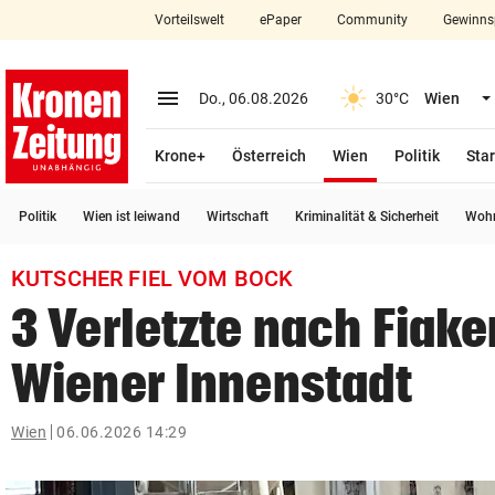
Vorteilswelt
ePaper
Community
Gewinns
close
Schließen
menu
Menü aufklappen
Do., 06.08.2026
30°C
Wien
Abonnieren
(ausgewählt)
Krone+
Österreich
Wien
Politik
Star
account_circle
arrow_right
Anmelden
Politik
Wien ist leiwand
Wirtschaft
Kriminalität & Sicherheit
Wohn
pin_drop
arrow_right
Bundesland auswäh
Wien
KUTSCHER FIEL VOM BOCK
bookmark
Merkliste
3 Verletzte nach Fiake
Wiener Innenstadt
Suchbegriff
search
eingeben
Wien
06.06.2026 14:29