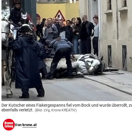
© Krone Multimedia GmbH & Co KG 2026
Muthgasse 2, 1190 Wien
Der Kutscher eines Fiakergespanns fiel vom Bock und wurde überrollt, 
ebenfalls verletzt.
(Bild: zVg, Krone KREATIV)
Von
krone.at