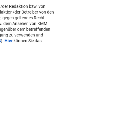
s/der Redaktion bzw. von
daktion/der Betreiber von den
r, gegen geltendes Recht
w. dem Ansehen von KMM
gegenüber dem betreffenden
lgung zu verwenden und
B
).
Hier
können Sie das