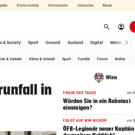
piele
Krone mobile
Immosuche
Jobsuche
Bazar
search
account_circle
Menü aufklappen
Suchen
s & Society
Sport
Gesund
Ausland
Digital
Motor
Wir
en & Verkehr
Klima & Umwelt
Sport
Familie
Forum
Wetter
len
Wien
runfall in
FRAGE DES TAGES
vor 
Würden Sie in ein Robotaxi
einsteigen?
FOLGT AUF WM-KICKER
vor 
ÖFB-Legionär neuer Kapitän