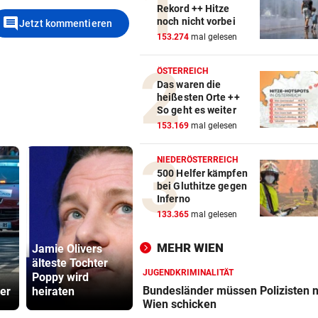
Rekord ++ Hitze
comment
noch nicht vorbei
Jetzt kommentieren
153.274
mal gelesen
ÖSTERREICH
Das waren die
heißesten Orte ++
So geht es weiter
153.169
mal gelesen
NIEDERÖSTERREICH
500 Helfer kämpfen
bei Gluthitze gegen
Inferno
133.365
mal gelesen
MEHR WIEN
Jamie Olivers
Gähnen ist
„Sehen un
älteste Tochter
ansteckend – und
15. August“
JUGENDKRIMINALITÄT
Poppy wird
das ganz ohne
Ceuta vor 
Bundesländer müssen Polizisten 
uer
heiraten
Viren!
Ansturm
Wien schicken