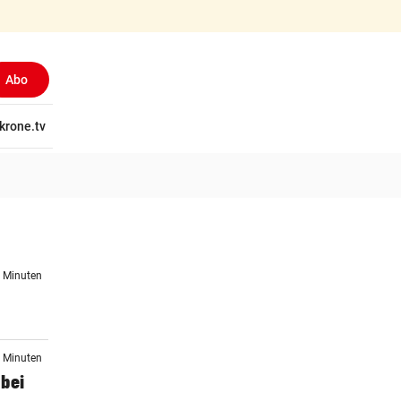
Abo
tschaft
krone.tv
Wissen
Gericht
Kolumnen
Freizeit
Reise
Ti
6 Minuten
8 Minuten
 bei