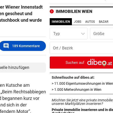
Gericht greift ein
der Wiener Innenstadt
IMMOBILIEN WIEN
ten gescheut und
JUGENDKRIMINALITÄT
vor 3
Kutschbock und wurde
Bundesländer müssen Polizi
IMMOBILIEN
JOBS
AUTOS
BAZAR
nach Wien schicken
Typ
WARNSTUFE ORANGE
vor 3
Starkregen, Sturm: Jetzt
comment
189
Kommentare
Unwetterwarnung für Tirol
VIDEO FILMTE DUO
vor 3
Suchen auf
Suchten Trafik-Einbrecher 
uelle hinzufügen
Nachbarlokal heim?
Schnellsuche auf dibeo.at:
> 11.000 Eigentumswohnungen in Wie
„KRONE“-KOMMENTAR
vor 3
enen Kutsche am
in neue
> 1.000 Mietwohnungen in Wien
Solidarität mit Spanien
. „Beim Rechtsabbiegen
d begannen kurz vor
Möchten Sie jetzt eine private Immobilie
ÄGYPTEN-REISEREPORTAGE
vor 3
unseren Marktplätzen inserieren?
nd sich in der
Wo Sie Tutanchamun persönl
Private Immobilie inserieren und in di
ufendem Motor“,
in neuem Tab öffnen