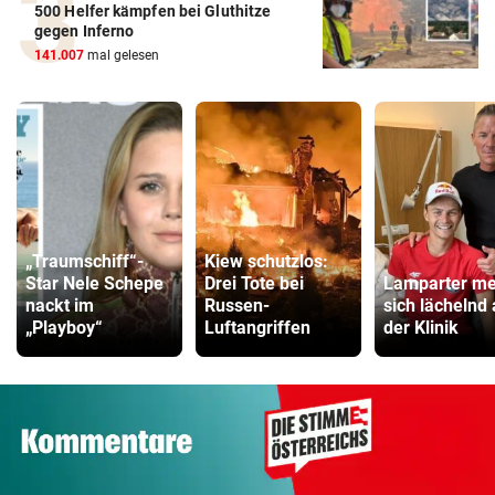
500 Helfer kämpfen bei Gluthitze
gegen Inferno
141.007
mal gelesen
„Traumschiff“-
Kiew schutzlos:
Star Nele Schepe
Drei Tote bei
Lamparter me
nackt im
Russen-
sich lächelnd
„Playboy“
Luftangriffen
der Klinik