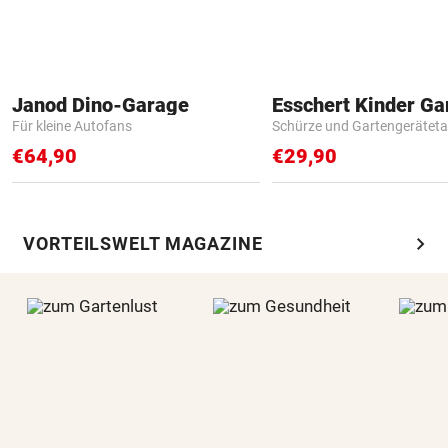
Janod Dino-Garage
Für kleine Autofans
Schürze und Gartengerätet
€64,90
€29,90
chevron_right
VORTEILSWELT MAGAZINE