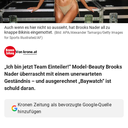
© Krone Multimedia GmbH & Co KG 2026
Muthgasse 2, 1190 Wien
Auch wenn es hier nicht so aussieht, hat Brooks Nader all zu
knappe Bikinis eingemottet.
(Bild: APA/Alexander Tamargo/Getty Images
for Sports Illustrated/AF)
Von
krone.at
„Ich bin jetzt Team Einteiler!“ Model-Beauty Brooks
Nader überrascht mit einem unerwarteten
Geständnis – und ausgerechnet „Baywatch“ ist
schuld daran.
Kronen Zeitung als bevorzugte Google-Quelle
hinzufügen