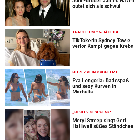
Jolie-Bruder James Haven
outet sich als schwul
TRAUER UM 26-JÄHRIGE
TikTokerin Sydney Towle
verlor Kampf gegen Krebs
HITZE? KEIN PROBLEM!
Eva Longoria: Badespaß
und sexy Kurven in
Marbella
„BESTES GESCHENK“
Meryl Streep singt Geri
Halliwell süßes Ständchen