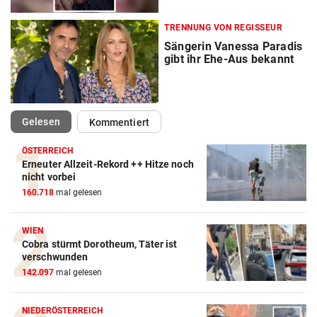
TRENNUNG VON REGISSEUR
Sängerin Vanessa Paradis
gibt ihr Ehe-Aus bekannt
(ausgewählt)
Gelesen
Kommentiert
ÖSTERREICH
Erneuter Allzeit-Rekord ++ Hitze noch
nicht vorbei
160.718
mal gelesen
WIEN
Cobra stürmt Dorotheum, Täter ist
verschwunden
142.097
mal gelesen
NIEDERÖSTERREICH