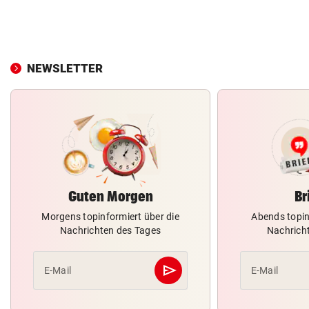
NEWSLETTER
Guten Morgen
Br
Morgens topinformiert über die
Abends topin
Nachrichten des Tages
Nachrich
send
E-Mail
E-Mail
Abschicken