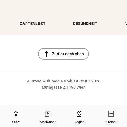
GARTENLUST
GESUNDHEIT
north
Zurück nach oben
© Krone Multimedia GmbH & Co KG 2026
Muthgasse 2, 1190 Wien
NaN%
home
pin_drop
Start
Mediathek
Region
Krone+