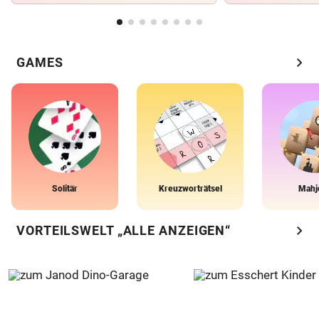
chevron_right
GAMES
Solitär
Kreuzworträtsel
Mahj
chevron_right
VORTEILSWELT „ALLE ANZEIGEN“