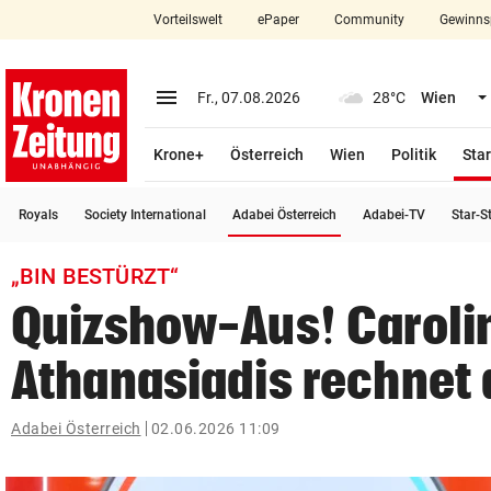
Vorteilswelt
ePaper
Community
Gewinns
close
Schließen
menu
Menü aufklappen
Fr., 07.08.2026
28°C
Wien
Abonnieren
Krone+
Österreich
Wien
Politik
Star
account_circle
arrow_right
Anmelden
(ausgewählt)
Royals
Society International
Adabei Österreich
Adabei-TV
Star-S
pin_drop
arrow_right
Bundesland auswäh
Wien
„BIN BESTÜRZT“
bookmark
Merkliste
Quizshow-Aus! Caroli
Athanasiadis rechnet 
Suchbegriff
search
eingeben
Adabei Österreich
02.06.2026 11:09