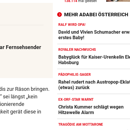
138.114
mal gelesen
KEIN ARSENAL-WECHSEL
vor 
Vinicius Jr. verlängert bei Re
MEHR ADABEI ÖSTERREICH
Madrid bis 2032
RALF WIRD OPA!
UKRAINISCHER ANGRIFF?
vor 
David und Vivien Schumacher erw
Vor Oman havarierter Tanker
erstes Baby!
Ölkatastrophe droht
ar Fernsehsender
ROYALER NACHWUCHS
„VERSTEHE ICH NICHT“
vor 
Babyglück für Kaiser-Urenkelin E
Habsburg
ÖFB-Kicker Wimmer packt ü
Morddrohungen aus
PÄDOPHILIE-SAGER
Rahel rudert nach Austropop-Ekla
(etwas) zurück
dis zur Räson bringen.
 sei längst „kein
EX-ORF-STAR WARNT
tionierende
Christa Kummer schlägt wegen
eit gerät diese in
Hitzewelle Alarm
TRAGÖDIE AM MOTTARONE