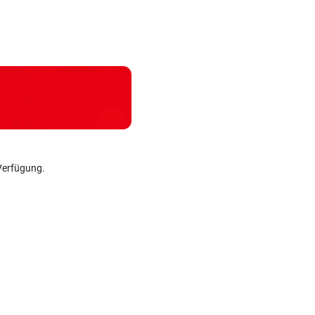
Wacker fordert
„Ich brenne fürs
Anwalt: „Ni
den großen
Eishockey, wie mit
viel Hass
Aufstiegsfavoriten
16!“
begegnet“
Verfügung.