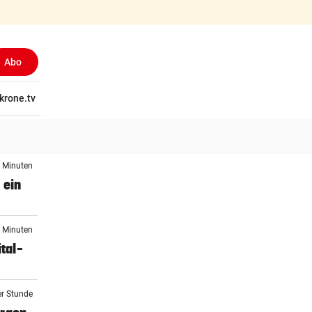
Abo
tschaft
krone.tv
Wissen
Gericht
Kolumnen
Freizeit
Reise
Ti
6 Minuten
 ein
6 Minuten
tal-
er Stunde