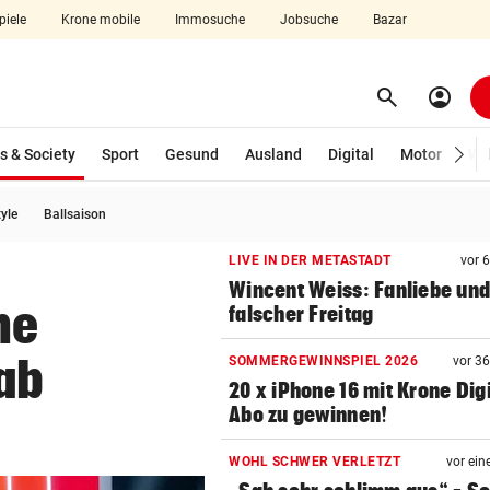
piele
Krone mobile
Immosuche
Jobsuche
Bazar
search
account_circle
Menü aufklappen
Suchen
(ausgewählt)
s & Society
Sport
Gesund
Ausland
Digital
Motor
Wir
tyle
Ballsaison
len
LIVE IN DER METASTADT
vor 
Wincent Weiss: Fanliebe und
ne
falscher Freitag
ab
SOMMERGEWINNSPIEL 2026
vor 3
20 x iPhone 16 mit Krone Digi
Abo zu gewinnen!
WOHL SCHWER VERLETZT
vor ein