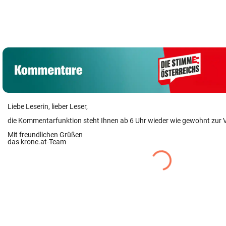
n als
wurden Drittliga-
Hilfen der
Schmugglerin aus
Kicker zu
Regierung geht
Liebe?
Nomaden
weiter
Liebe Leserin, lieber Leser,
die Kommentarfunktion steht Ihnen ab 6 Uhr wieder wie gewohnt zur 
Mit freundlichen Grüßen
das krone.at-Team