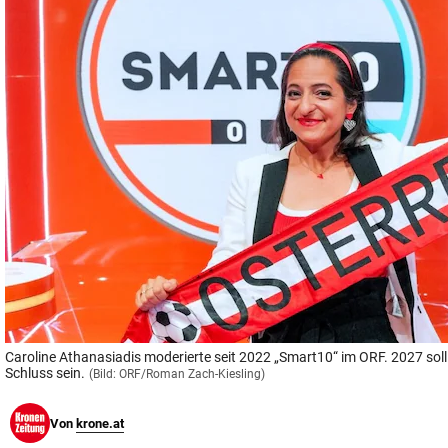
© Krone Multimedia GmbH & Co KG 2026
Muthgasse 2, 1190 Wien
Caroline Athanasiadis moderierte seit 2022 „Smart10“ im ORF. 2027 soll
Schluss sein.
(Bild: ORF/Roman Zach-Kiesling)
Von
krone.at