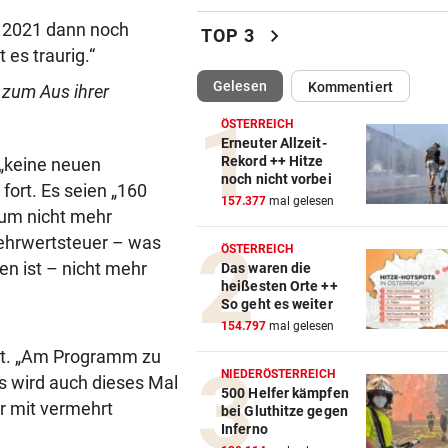
Katzentöter-Anwalt: „Nie so 
on 2021 dann noch
chevron_right
TOP 3
Hass begegnet“
 es traurig.“
(ausgewählt)
Gelesen
Kommentiert
 zum Aus ihrer
TRUMP DROHT:
vor 
Lange Haftstrafen für Berich
ÖSTERREICH
über Waffenengpässe
Erneuter Allzeit-
Rekord ++ Hitze
 „keine neuen
noch nicht vorbei
CONFERENCE LEAGUE
vor 
ort. Es seien „160
157.377
mal gelesen
Sieg! Austria stößt die Tür z
kum nicht mehr
Play-off weit auf
Mehrwertsteuer – was
ÖSTERREICH
n ist – nicht mehr
Das waren die
MITTEN IN HITZEWELLE
vor 
heißesten Orte ++
Irre! Salzburg – Pafos wegen
So geht es weiter
Sintflut unterbrochen
154.797
mal gelesen
cht. „Am Programm zu
RADSPORT
vor 
NIEDERÖSTERREICH
s wird auch dieses Mal
Reusser vor Ventoux-Etappe
500 Helfer kämpfen
ur mit vermehrt
bei Gluthitze gegen
weiter im Gelben Trikot
Inferno