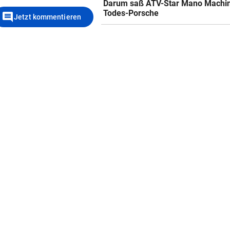
Darum saß ATV-Star Mano Machi
Todes-Porsche
comment
Jetzt kommentieren
e-
Katzentöter