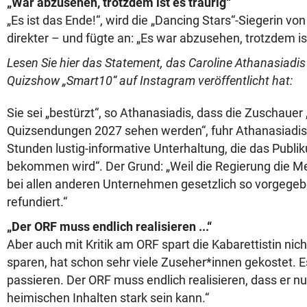
„War abzusehen, trotzdem ist es traurig“
„Es ist das Ende!“, wird die „Dancing Stars“-Siegerin v
direkter – und fügte an: „Es war abzusehen, trotzdem ist
Lesen Sie hier das Statement, das Caroline Athanasiadis
Quizshow „Smart10“ auf Instagram veröffentlicht hat:
Sie sei „bestürzt“, so Athanasiadis, dass die Zuschauer
Quizsendungen 2027 sehen werden“, fuhr Athanasiadis f
Stunden lustig-informative Unterhaltung, die das Publi
bekommen wird“. Der Grund: „Weil die Regierung die 
bei allen anderen Unternehmen gesetzlich so vorgegebe
refundiert.“
„Der ORF muss endlich realisieren ...“
Aber auch mit Kritik am ORF spart die Kabarettistin ni
sparen, hat schon sehr viele Zuseher*innen gekostet. E
passieren. Der ORF muss endlich realisieren, dass er n
heimischen Inhalten stark sein kann.“