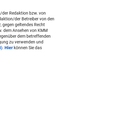
s/der Redaktion bzw. von
daktion/der Betreiber von den
r, gegen geltendes Recht
w. dem Ansehen von KMM
gegenüber dem betreffenden
lgung zu verwenden und
B
).
Hier
können Sie das