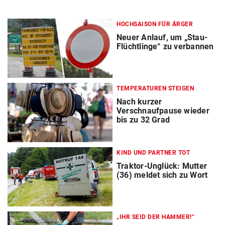
HOCHSAISON FÜR ÄRGER
Neuer Anlauf, um „Stau-
Flüchtlinge“ zu verbannen
TEMPERATUREN STEIGEN
Nach kurzer
Verschnaufpause wieder
bis zu 32 Grad
KIND UND PARTNER TOT
Traktor-Unglück: Mutter
(36) meldet sich zu Wort
„IHR SEID DER HAMMER!“