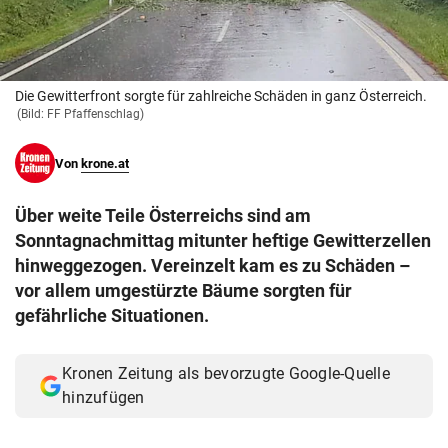
© Krone Multimedia GmbH & Co KG 2026
Muthgasse 2, 1190 Wien
Die Gewitterfront sorgte für zahlreiche Schäden in ganz Österreich.
(Bild: FF Pfaffenschlag)
Von
krone.at
Über weite Teile Österreichs sind am
Sonntagnachmittag mitunter heftige Gewitterzellen
hinweggezogen. Vereinzelt kam es zu Schäden –
vor allem umgestürzte Bäume sorgten für
gefährliche Situationen.
Kronen Zeitung als bevorzugte Google-Quelle
hinzufügen