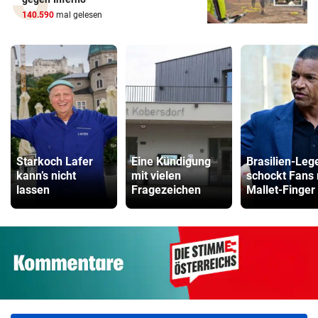
140.590
mal gelesen
Starkoch Lafer
Eine Kündigung
Brasilien-Leg
kann’s nicht
mit vielen
schockt Fans 
lassen
Fragezeichen
Mallet-Finger