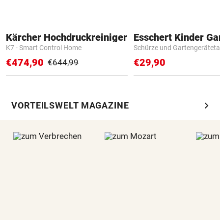
Kärcher Hochdruckreiniger
K7 - Smart Control Home
Schürze und Gartengerätet
€474,90
€29,90
€644,99
chevron_right
VORTEILSWELT MAGAZINE