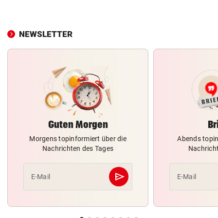
NEWSLETTER
Guten Morgen
Br
Morgens topinformiert über die
Abends topin
Nachrichten des Tages
Nachrich
send
E-Mail
E-Mail
Abschicken