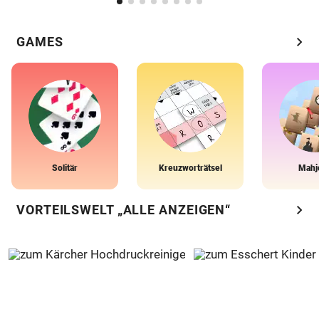
chevron_right
GAMES
Solitär
Kreuzworträtsel
Mahj
chevron_right
VORTEILSWELT „ALLE ANZEIGEN“