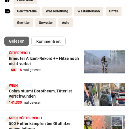
Gewitterzelle
Wasserrettung
Westautobahn
Unfall
Gewitter
Unwetter
Auto
(ausgewählt)
Gelesen
Kommentiert
ÖSTERREICH
Erneuter Allzeit-Rekord ++ Hitze noch
nicht vorbei
160.116
mal gelesen
WIEN
Cobra stürmt Dorotheum, Täter ist
verschwunden
141.330
mal gelesen
NIEDERÖSTERREICH
500 Helfer kämpfen bei Gluthitze
gegen Inferno