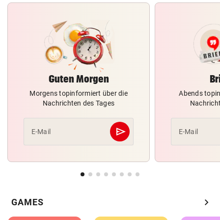
Guten Morgen
Br
Morgens topinformiert über die
Abends topin
Nachrichten des Tages
Nachrich
send
E-Mail
E-Mail
Abschicken
chevron_right
GAMES