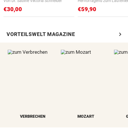
Von Dr. Sabine Viktoria Schneider
Hervorragend zum Laufenle
€30,00
€59,90
chevron_right
VORTEILSWELT MAGAZINE
VERBRECHEN
MOZART