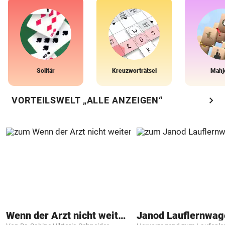
Solitär
Kreuzworträtsel
Mahj
chevron_right
VORTEILSWELT „ALLE ANZEIGEN“
Wenn der Arzt nicht weiter weiß
Janod Lauflernwa