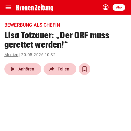
menu
account_circle
Navigation
Anmelden
Abo
close
Schließen
ein-/ausklappen
BEWERBUNG ALS CHEFIN
Abonnieren
Lisa Totzauer: „Der ORF muss
gerettet werden!“
account_circle
arrow_right
Anmelden
Medien
20.05.2026 10:32
pin_drop
arrow_right
Bundesland auswäh
Wien
play_arrow
Anhören
Teilen
bookmark
Merkliste
Suchbegriff
search
eingeben