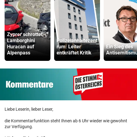
Zyprer schrottet
Lamborghini
Polizeianhaltezent
Huracan auf
rum: Leiter
Ein Sieg des
Alpenpass
entkräftet Kritik
Antisemitism
Liebe Leserin, lieber Leser,
die Kommentarfunktion steht Ihnen ab 6 Uhr wieder wie gewohnt
zur Verfügung.