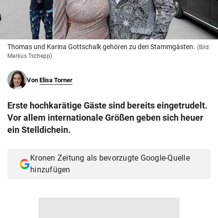
© Krone Multimedia GmbH & Co KG 2026
Muthgasse 2, 1190 Wien
Thomas und Karina Gottschalk gehören zu den Stammgästen.
(Bild:
Markus Tschepp)
Von
Elisa Torner
Erste hochkarätige Gäste sind bereits eingetrudelt.
Vor allem internationale Größen geben sich heuer
ein Stelldichein.
Kronen Zeitung als bevorzugte Google-Quelle
hinzufügen