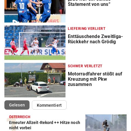
Statement von uns“
LIEFERING VERLIERT
Enttäuschende Zweitliga-
Rückkehr nach Grödig
SCHWER VERLETZT
Motorradfahrer stößt auf
Kreuzung mit Pkw
zusammen
(ausgewählt)
Gelesen
Kommentiert
ÖSTERREICH
Erneuter Allzeit-Rekord ++ Hitze noch
nicht vorbei