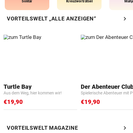
Solitär
Kreuzworträtsel
Mahj
chevron_right
VORTEILSWELT „ALLE ANZEIGEN“
Turtle Bay
Der Abenteuer Clu
Aus dem Weg, hier kommen wir!
Spielerische Abenteuer mit P
€19,90
€19,90
chevron_right
VORTEILSWELT MAGAZINE