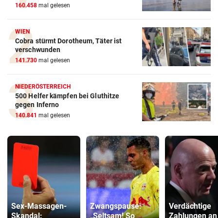
160.458
mal gelesen
WIEN
Cobra stürmt Dorotheum, Täter ist
verschwunden
141.730
mal gelesen
NIEDERÖSTERREICH
500 Helfer kämpfen bei Gluthitze
gegen Inferno
140.841
mal gelesen
Sex-Massagen-
Zwangspause:
Verdächtige
Skandal:
„Seltsam! So
Zahlungen an