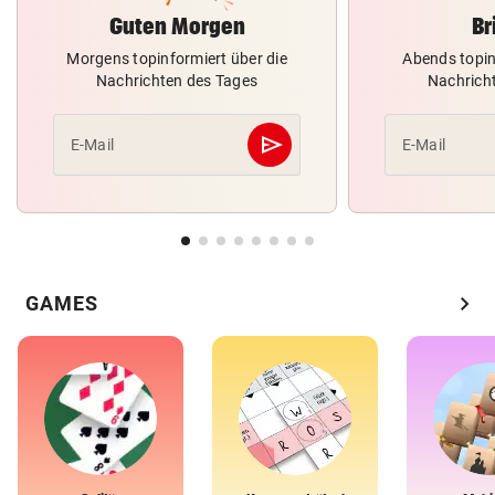
Guten Morgen
Br
Morgens topinformiert über die
Abends topin
Nachrichten des Tages
Nachrich
send
E-Mail
E-Mail
Abschicken
chevron_right
GAMES