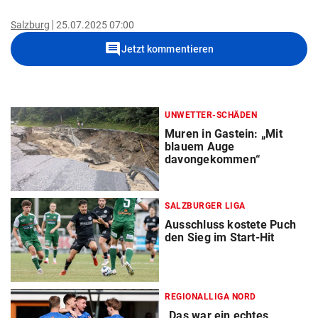
Salzburg
25.07.2025 07:00
comment
Jetzt kommentieren
UNWETTER-SCHÄDEN
Muren in Gastein: „Mit
blauem Auge
davongekommen“
SALZBURGER LIGA
Ausschluss kostete Puch
den Sieg im Start-Hit
REGIONALLIGA NORD
„Das war ein echtes