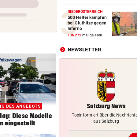
LIVE ab 19 Uhr: Red Bull Sal
gegen FC Pafos!
NIEDERÖSTERREICH
500 Helfer kämpfen
bei Gluthitze gegen
MIT BOJE GEFUNDEN
vor 1
Inferno
Pensionistin starb beim
136.272
mal gelesen
Schwimmen im Wallersee
NEWSLETTER
FRÜCHTL „NEUER ZWEIER“
vor 2
Red Bull Salzburg hat neuen
Tormann gefunden
DANK MEGA-ABLÖSE
vor 2
Ex-Salzburg-Coach überni
Premier-League-Klub
Salzburg News
NG DES ANGEBOTS
ag: Diese Modelle
Topinformiert über die Nachricht
aus Salzburg
n eingestellt