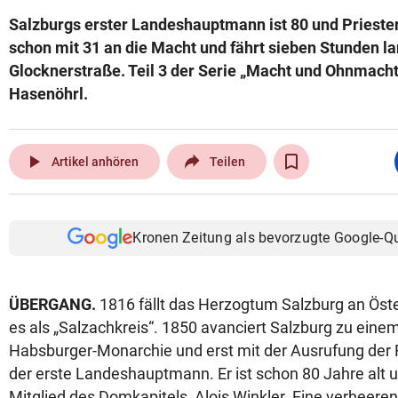
Salzburgs erster Landeshauptmann ist 80 und Prieste
schon mit 31 an die Macht und fährt sieben Stunden l
Glocknerstraße. Teil 3 der Serie „Macht und Ohnmach
Hasenöhrl.
play_arrow
Artikel anhören
Teilen
Kronen Zeitung als bevorzugte Google-Q
ÜBERGANG.
1816 fällt das Herzogtum Salzburg an Öste
es als „Salzachkreis“. 1850 avanciert Salzburg zu eine
Habsburger-Monarchie und erst mit der Ausrufung der 
der erste Landeshauptmann. Er ist schon 80 Jahre alt u
Mitglied des Domkapitels, Alois Winkler. Eine verheer