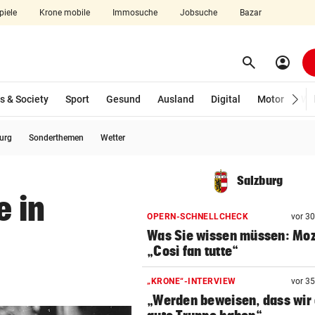
piele
Krone mobile
Immosuche
Jobsuche
Bazar
search
account_circle
Menü aufklappen
Suchen
s & Society
Sport
Gesund
Ausland
Digital
Motor
Wir
burg
Sonderthemen
Wetter
len
Salzburg
e in
OPERN-SCHNELLCHECK
vor 3
Was Sie wissen müssen: Moz
„Così fan tutte“
„KRONE“-INTERVIEW
vor 3
„Werden beweisen, dass wir 