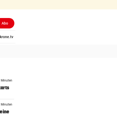
Abo
tschaft
krone.tv
Wissen
Gericht
Kolumnen
Freizeit
Reise
Ti
0 Minuten
arts
5 Minuten
eine