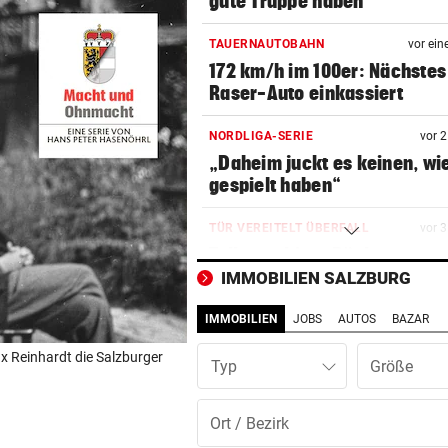
gute Truppe haben“
TAUERNAUTOBAHN
vor ein
172 km/h im 100er: Nächstes
Raser-Auto einkassiert
NORDLIGA-SERIE
vor 
„Daheim juckt es keinen, wie
gespielt haben“
TÜR VEREITELT ÜBERFALL
vor 
Tollpatschiger Räuber muss
sieben Jahre absitzen
IMMOBILIEN SALZBURG
IMMOBILIEN
JOBS
AUTOS
BAZAR
NACH SEUCHENJAHREN
vor 
Anif will in Salzburger Liga 
 Reinhardt die Salzburger
Typ
voll angreifen
ERWARTETE RÜCKKEHR
vor 
Neue Chance für eine der