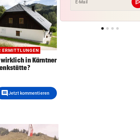
se
E-Mail
R ERMITTLUNGEN
wirklich in Kärntner
enkstätte?
comment
Jetzt kommentieren