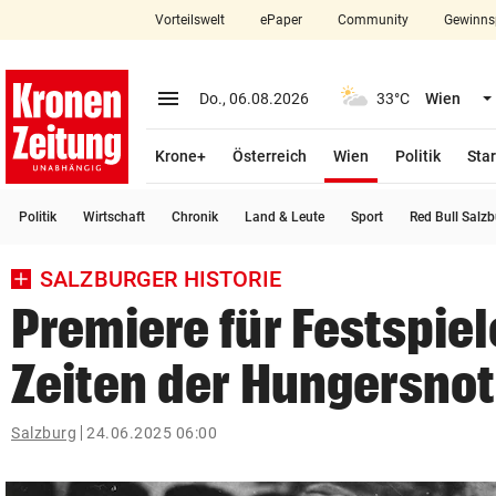
Vorteilswelt
ePaper
Community
Gewinns
close
Schließen
menu
Menü aufklappen
Do., 06.08.2026
33°C
Wien
Abonnieren
(ausgewählt)
Krone+
Österreich
Wien
Politik
Star
account_circle
arrow_right
Anmelden
Politik
Wirtschaft
Chronik
Land & Leute
Sport
Red Bull Salz
pin_drop
arrow_right
Bundesland auswäh
Wien
SALZBURGER HISTORIE
bookmark
Merkliste
Premiere für Festspiel
Zeiten der Hungersnot
Suchbegriff
search
eingeben
Salzburg
24.06.2025 06:00