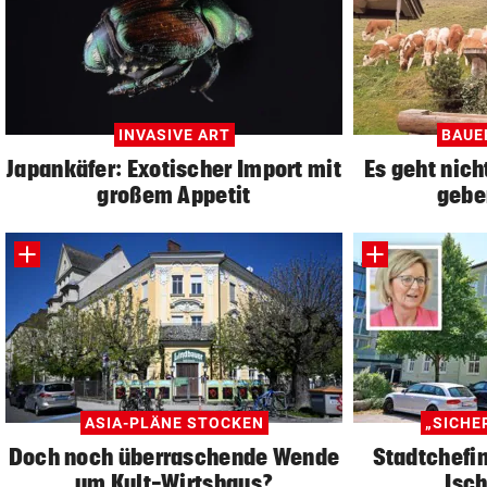
INVASIVE ART
BAUE
Japankäfer: Exotischer Import mit
Es geht nich
großem Appetit
gebe
ASIA-PLÄNE STOCKEN
„SICHE
Doch noch überraschende Wende
Stadtchefin
um Kult-Wirtshaus?
Isch