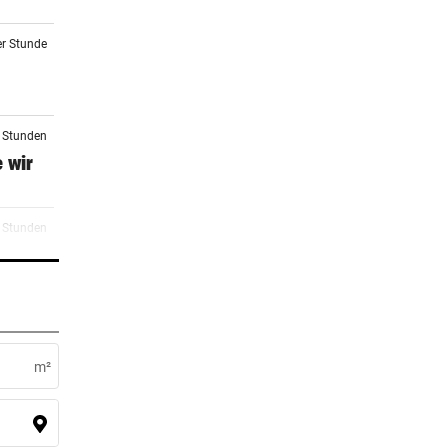
er Stunde
2 Stunden
 wir
3 Stunden
4 Stunden
wieder
m²
6 Stunden