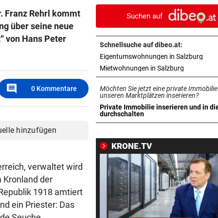
beliebtesten Mozart-Opern
r. Franz Rehrl kommt
Suchen auf
ang über seine neue
NÄCHTLICHE RETTUNG
vor 
t“ von Hans Peter
Bergsteiger (38) verirrte si
Schnellsuche auf dibeo.at:
Hochkönig
in n
Eigentumswohnungen in Salzburg
in neuem T
Mietwohnungen in Salzburg
BLITZEINSCHLÄGE
vor 
Waldbrände forderten Salzb
comment
0
Kommentare
Möchten Sie jetzt eine private Immobilie
Feuerwehren
unseren Marktplätzen inserieren?
Private Immobilie inserieren und in di
in neuem Tab öffnen
durchschalten
SOMALIER VERURTEILT
vor 
Überfall mit Pistolen auf de
uelle hinzufügen
Überfuhrsteg: Haft!
KRONE.TV
WIEDERAUFNAHME
vor 
rreich, verwaltet wird
„Il viaggio a Reims“-Premie
m Kronland der
Stammtisch-Flair
Republik 1918 amtiert
nd ein Priester: Das
34 IN WIEN HEUER
vor 1
ende Seuche