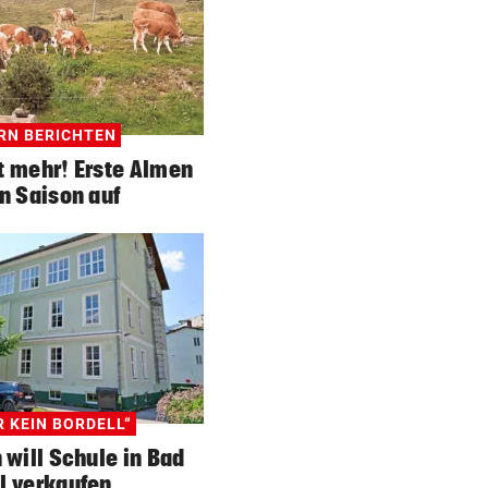
RN BERICHTEN
t mehr! Erste Almen
n Saison auf
R KEIN BORDELL“
 will Schule in Bad
l verkaufen