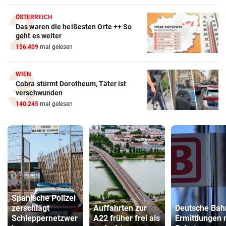
ÖSTERREICH
Das waren die heißesten Orte ++ So
geht es weiter
156.409
mal gelesen
WIEN
Cobra stürmt Dorotheum, Täter ist
verschwunden
140.245
mal gelesen
Spanische Polizei
zerschlägt
Auffahrten zur
Deutsche Bah
Schleppernetzwer
A22 früher frei als
Ermittlungen 