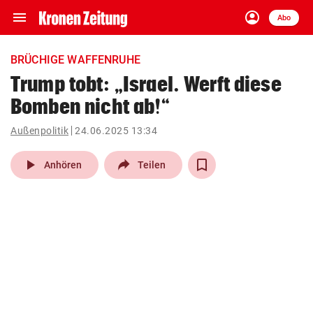
menu
account_circle
Navigation
Anmelden
Abo
close
Schließen
ein-/ausklappen
BRÜCHIGE WAFFENRUHE
Abonnieren
Trump tobt: „Israel. Werft diese
Bomben nicht ab!“
account_circle
arrow_right
Anmelden
Außenpolitik
24.06.2025 13:34
pin_drop
arrow_right
Bundesland auswäh
Wien
play_arrow
Anhören
Teilen
bookmark
Merkliste
Suchbegriff
search
eingeben