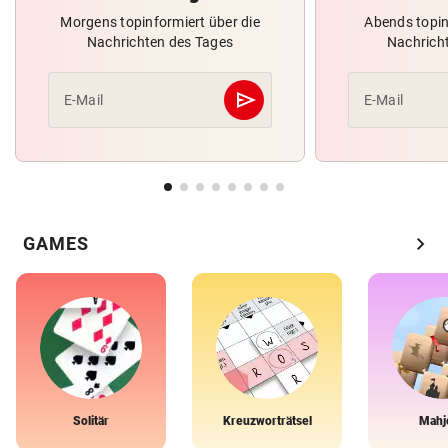
Morgens topinformiert über die
Abends topin
Nachrichten des Tages
Nachrich
send
E-Mail
E-Mail
Abschicken
chevron_right
GAMES
Solitär
Kreuzworträtsel
Mahj