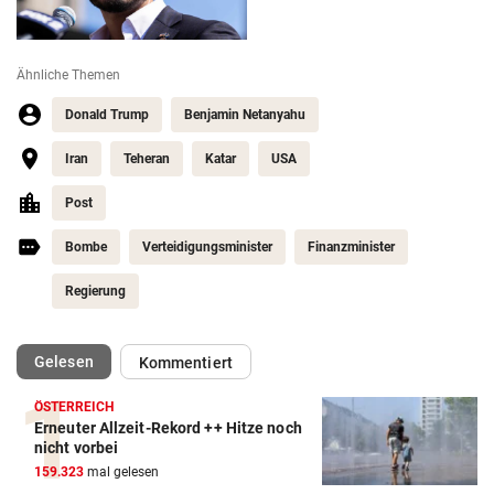
Ähnliche Themen
Donald Trump
Benjamin Netanyahu
Iran
Teheran
Katar
USA
Post
Bombe
Verteidigungsminister
Finanzminister
Regierung
(ausgewählt)
Gelesen
Kommentiert
ÖSTERREICH
Erneuter Allzeit-Rekord ++ Hitze noch
nicht vorbei
159.323
mal gelesen