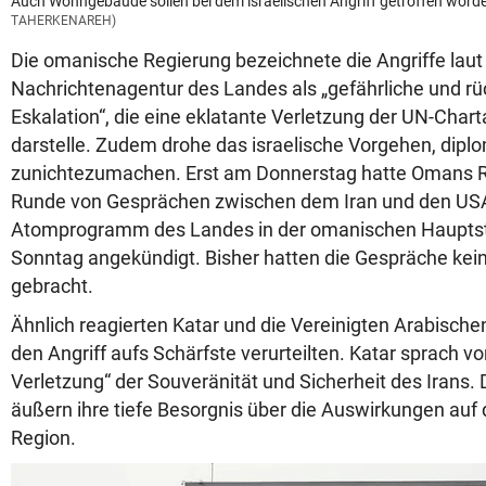
Auch Wohngebäude sollen bei dem israelischen Angriff getroffen worde
TAHERKENAREH)
Die omanische Regierung bezeichnete die Angriffe laut
Nachrichtenagentur des Landes als „gefährliche und rü
Eskalation“, die eine eklatante Verletzung der UN-Char
darstelle. Zudem drohe das israelische Vorgehen, di
zunichtezumachen. Erst am Donnerstag hatte Omans R
Runde von Gesprächen zwischen dem Iran und den US
Atomprogramm des Landes in der omanischen Hauptst
Sonntag angekündigt. Bisher hatten die Gespräche ke
gebracht.
Ähnlich reagierten Katar und die Vereinigten Arabischen
den Angriff aufs Schärfste verurteilten. Katar sprach vo
Verletzung“ der Souveränität und Sicherheit des Irans. 
äußern ihre tiefe Besorgnis über die Auswirkungen auf d
Region.