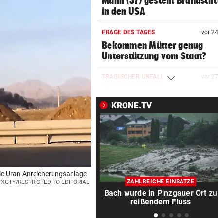
Mann (37) gesteht Brandstif
in den USA
FRAGE DES TAGES
vor 2
Bekommen Mütter genug
Unterstützung vom Staat?
TRAGISCHER UNFALL
vor 2
Kleinkind bei Sturz aus Fens
schwer verletzt
KRONE.TV
APPELL IM LUXUS-HOTEL
vor 3
Bayern mahnt Konkurrenz: 
kann es nicht sein!“
HARTWIG IN ST. PÖLTEN
vor 3
 die Uran-Anreicherungsanlage
Filmreife Rückkehr des
ZAHLREICHE EINSÄTZE
P/XGTY/RESTRICTED TO EDITORIAL
„Weltmeister-Sprosses“
Bach wurde in Pinzgauer Ort zu
reißendem Fluss
GEGEN WATTENS
vor 3