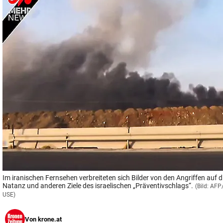
© Krone Multimedia GmbH & Co KG 2026
Muthgasse 2, 1190 Wien
Im iranischen Fernsehen verbreiteten sich Bilder von den Angriffen auf
Natanz und anderen Ziele des israelischen „Präventivschlags“.
(Bild: AF
USE)
Von
krone.at