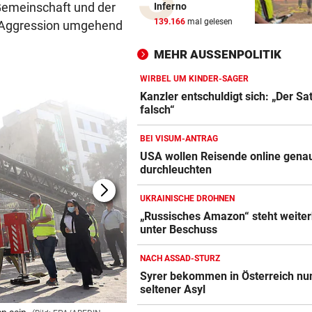
 Gemeinschaft und der
Inferno
Abfallhandel in Südtirol:
139.166
mal gelesen
e Aggression umgehend
Haftbefehle aufgehoben
.
MEHR AUSSENPOLITIK
SCHWERE VERBRENNUNGEN
Arbeiter fing im Schlosspark
WIRBEL UM KINDER-SAGER
Laxenburg Feuer
Kanzler entschuldigt sich: „Der Sat
falsch“
IM EU-VERGLEICH
BEI VISUM-ANTRAG
Österreich liegt bei E-Busse
USA wollen Reisende online gena
deutlich zurück
durchleuchten
KÄRNTNERIN IN DEN USA
UKRAINISCHE DROHNEN
Kurios! WM-Starterin lernte 
„Russisches Amazon“ steht weiter
Youtube das Gehen
unter Beschuss
BEI IVF-BEHANDLUNGEN
NACH ASSAD-STURZ
Hitze kann die Anzahl der Eiz
Syrer bekommen in Österreich nu
verringern
seltener Asyl