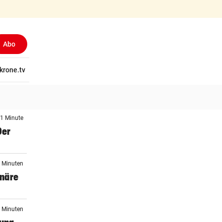
Abo
tschaft
krone.tv
Wissen
Gericht
Kolumnen
Freizeit
Reise
Ti
 1 Minute
Der
9 Minuten
onäre
0 Minuten