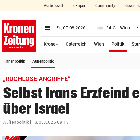
Vorteilswelt
ePaper
Community
Gewinns
close
Schließen
menu
Menü aufklappen
Fr., 07.08.2026
24°C
Wien
Abonnieren
(ausge
Krone+
Österreich
Wien
Politik
Star
account_circle
arrow_right
Anmelden
(ausgewählt)
Innenpolitik
Außenpolitik
pin_drop
arrow_right
Bundesland auswäh
Wien
„RUCHLOSE ANGRIFFE“
bookmark
Merkliste
Selbst Irans Erzfeind 
über Israel
Suchbegriff
search
eingeben
Außenpolitik
13.06.2025 09:13