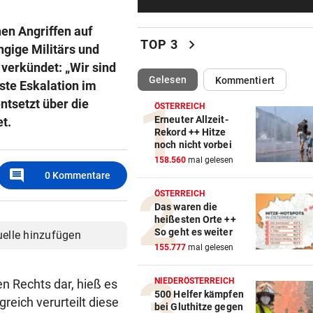
Altachs Massombo kennt de
Schlüssel zum Erfolg
hen Angriffen auf
chevron_right
TOP 3
ngige Militärs und
URSACHE GEKLÄRT
vor 4
verkündet: „Wir sind
Zigarettenstummel Grund fü
(ausgewählt)
Gelesen
Kommentiert
gste Eskalation im
Brand in Wohnhaus
ntsetzt über die
ÖSTERREICH
CHEF VON VERSICHERUNG:
vor 4
Erneuter Allzeit-
et.
Rekord ++ Hitze
„Ein kalkulierbares Wetter gi
noch nicht vorbei
nicht mehr“
158.560
mal gelesen
comment
0
Kommentare
VORWÜRFE UND TRÄNEN
vor 4
ÖSTERREICH
Ex-Weltmeisterin: „Dann wä
Das waren die
heute gelähmt!“
heißesten Orte ++
So geht es weiter
uelle hinzufügen
TRAUER UM 26-JÄHRIGE
vor 5
155.777
mal gelesen
TikTokerin Sydney Towle ver
Kampf gegen Krebs
NIEDERÖSTERREICH
en Rechts dar, hieß es
500 Helfer kämpfen
reich verurteilt diese
bei Gluthitze gegen
ÖSTERREICHER BETROFFEN