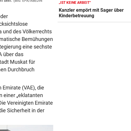
n sein.
Pakistaner verfolgen aufmerksam die Beri
(Bild: EPA/ABEDIN
„IST KEINE ARBEIT“
BEI VISUM-ANTRAG
Sajjad)
Kanzler empört mit Sager über
USA wollen Reisende online
Kinderbetreuung
 der
genauer durchleuchten
cksichtslose
INFERNO IM HOCHTAL
ta und des Völkerrechts
Lenker sah Rauch, dann gin
plomatische Bemühungen
Traktor in Flammen auf
egierung eine sechste
A über das
MIT MINI-KOFFERRAUM?
adt Muskat für
Smart #2: Das erste Bild des
inen Durchbruch
neuen Zweisitzers
 Emirate (VAE), die
n einer „eklatanten
Die Vereinigten Emirate
ie Sicherheit in der