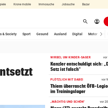
piele
Krone mobile
Immosuche
Jobsuche
Bazar
search
account_circle
Menü aufklappen
Suchen
wählt)
s & Society
Sport
Gesund
Ausland
Digital
Motor
Wir
len
WIRBEL UM KINDER-SAGER
vor
Kanzler entschuldigt sich: „
entsetzt
Satz ist falsch“
PLÖTZLICH MIT DABEI
vor 
Thiem überrascht ÖFB-Legi
im Trainingslager
„MÄCHTIG UND SCHÖN“
vor 2