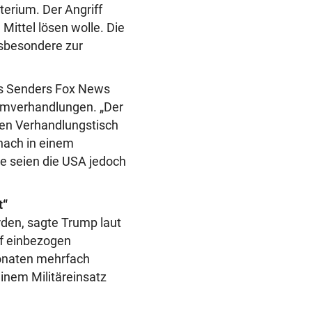
terium. Der Angriff
Mittel lösen wolle. Die
insbesondere zur
es Senders Fox News
tomverhandlungen. „Der
den Verhandlungstisch
nach in einem
ge seien die USA jedoch
t“
orden, sagte Trump laut
ff einbezogen
onaten mehrfach
inem Militäreinsatz