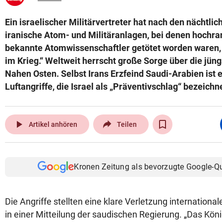
Ein israelischer Militärvertreter hat nach den nächtlic
iranische Atom- und Militäranlagen, bei denen hochra
bekannte Atomwissenschaftler getötet worden waren, 
im Krieg.“ Weltweit herrscht große Sorge über die jün
Nahen Osten. Selbst Irans Erzfeind Saudi-Arabien ist e
Luftangriffe, die Israel als „Präventivschlag“ bezeichn
play_arrow
Artikel anhören
Teilen
Kronen Zeitung als bevorzugte Google-Q
Die Angriffe stellten eine klare Verletzung international
in einer Mitteilung der saudischen Regierung. „Das König