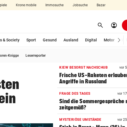
piele
Krone mobile
Immosuche
Jobsuche
Bazar
search
account_circle
Menü aufklappen
Suchen
s & Society
Sport
Gesund
Ausland
Digital
Motor
Wir
oren-Knigge
Leserreporter
len
KIEW BESORGT NACHSCHUB
vor 
Frische US-Raketen erlaube
sten
Angriffe in Russland
ein
FRAGE DES TAGES
vor 1
Sind die Sommergespräche 
zeitgemäß?
MYSTERIÖSE UMSTÄNDE
vor 2