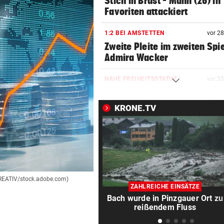
Stich in Brust – Mann (26) in
Favoriten attackiert
1:2 BEI AMSTETTEN
vor 2
Zweite Pleite im zweiten Spie
Admira Wacker
NAHE FREIHEITSSTATUE
vor 3
Boot in New York gekentert –
und Säugling tot
KRONE.TV
DÜRRE UND HITZE
vor 4
Italiens größter Fluss ist nu
ein Rinnsal
AUF MARIAHILFER STRASSE
vor 5
KREATIV/stock.adobe.com)
Mann mit Stanleymesser ins
ZAHLREICHE EINSÄTZE
Gesicht gestochen
Bach wurde in Pinzgauer Ort zu
reißendem Fluss
DFB-PROFI PACKT AUS:
vor 5