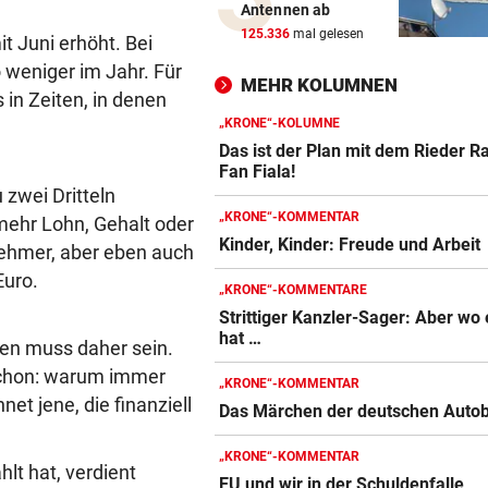
Antennen ab
Fußgänger getötet: Lenker
125.336
mal gelesen
 Juni erhöht. Bei
flüchtet nach Unfall
 weniger im Jahr. Für
MEHR KOLUMNEN
 in Zeiten, in denen
SERIE GEHT WEITER
Säure-Einbrecher in Wien-
„KRONE“-KOLUMNE
Ottakring am Werk
Das ist der Plan mit dem Rieder R
Fan Fiala!
 zwei Dritteln
ALLE TITEL WEG, ABER:
„KRONE“-KOMMENTAR
 mehr Lohn, Gehalt oder
Ex-Prinz Andrew soll royales
Kinder, Kinder: Freude und Arbe
Begräbnis erhalten
tnehmer, aber eben auch
Euro.
„KRONE“-KOMMENTARE
NACH „KRONE“-BERICHT
Strittiger Kanzler-Sager: Aber wo 
ORF beruhigt: „Meiste mehr 
hat …
ren muss daher sein.
einen Empfangsweg“
 schon: warum immer
„KRONE“-KOMMENTAR
DEUTLICHE WORTE
et jene, die finanziell
Das Märchen der deutschen Auto
„Katastrophal“: Benatia rec
mit Ex-Klub ab
„KRONE“-KOMMENTAR
lt hat, verdient
EU und wir in der Schuldenfalle