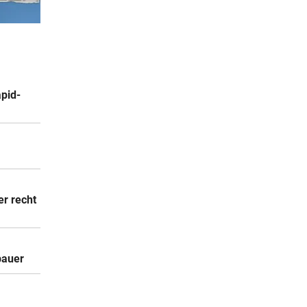
09:36
apid-
09:20
it
09:12
er recht
als
09:11
bauer
hnet