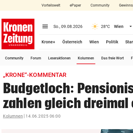
Vorteilswelt
ePaper
Community
Gewinns
close
Schließen
menu
Menü aufklappen
So., 09.08.2026
28°C
Wien
Abonnieren
Krone+
Österreich
Wien
Politik
Star
account_circle
arrow_right
Anmelden
(ausgewählt)
Community
Forum
Leseraktionen
Kolumnen
Das freie Wort
F
pin_drop
arrow_right
Bundesland auswäh
Wien
„KRONE“-KOMMENTAR
bookmark
Merkliste
Budgetloch: Pensioni
zahlen gleich dreimal 
Suchbegriff
search
eingeben
Kolumnen
14.06.2025 06:00