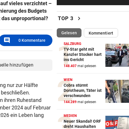
auf vieles verzichtet –
Nagelsmann? „Wie das 3 Jah
abgelaufen ist …“
anierung des Budgets
chevron_right
t das unproportional?
TOP 3
„WUNDER IM ANMARSCH“
Ö3-Star Gabi Hiller teilt
(ausgewählt)
Gelesen
Kommentiert
zuckersüße Baby-News
comment
0
Kommentare
SALZBURG
42 FLORIANI IM EINSATZ
TV-Star geht mit
Kanzler Stocker hart
Schwammerlsucher in steil
ins Gericht
Gelände gestürzt
uelle hinzufügen
148.407
mal gelesen
NACH ANSTURM AUF CEUTA
WIEN
Streit zwischen Rom und Mad
ng nur zur Hälfte
Cobra stürmt
Brunner vermittelt
Dorotheum, Täter ist
 beschließen.
verschwunden
en ihren Ruhestand
ZUR LAGE DER PARTEIEN
144.289
mal gelesen
mber 2024 auf Februar
FPÖ immer stärker, zieht je
2026 ein Leben lang
die ÖVP-Reißleine?
MEDIEN
Neuer Skandal! ORF
dreht Haushalten
AM HEIMWEG