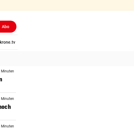
Abo
(ausgewählt)
tschaft
krone.tv
Wissen
Gericht
Kolumnen
Freizeit
Reise
Ti
5 Minuten
n
7 Minuten
noch
5 Minuten