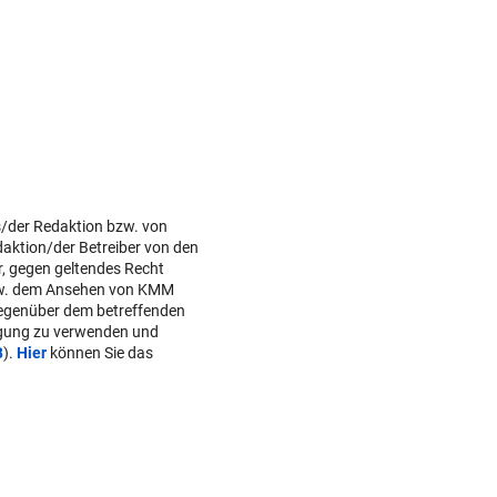
s/der Redaktion bzw. von
daktion/der Betreiber von den
r, gegen geltendes Recht
w. dem Ansehen von KMM
gegenüber dem betreffenden
lgung zu verwenden und
B
).
Hier
können Sie das