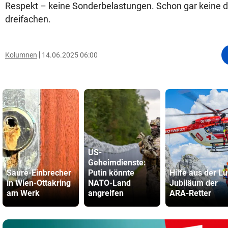
Respekt – keine Sonderbelastungen. Schon gar keine 
dreifachen.
Kolumnen
14.06.2025 06:00
US-
Geheimdienste:
Säure-Einbrecher
Putin könnte
Hilfe aus der Lu
in Wien-Ottakring
NATO-Land
Jubiläum der
am Werk
angreifen
ARA-Retter