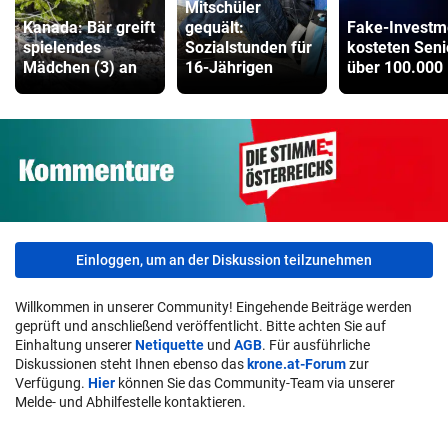
Mitschüler
Kanada: Bär greift
gequält:
Fake-Investm
spielendes
Sozialstunden für
kosteten Seni
Mädchen (3) an
16-Jährigen
über 100.000
Einloggen, um an der Diskussion teilzunehmen
Willkommen in unserer Community! Eingehende Beiträge werden
geprüft und anschließend veröffentlicht. Bitte achten Sie auf
Einhaltung unserer
Netiquette
und
AGB
. Für ausführliche
Diskussionen steht Ihnen ebenso das
krone.at-Forum
zur
Verfügung.
Hier
können Sie das Community-Team via unserer
Melde- und Abhilfestelle kontaktieren.