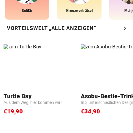
Solitär
Kreuzworträtsel
Mahj
chevron_right
VORTEILSWELT „ALLE ANZEIGEN“
Turtle Bay
Asobu-Bestie-Trin
Aus dem Weg, hier kommen wir!
In 3 unterschiedlichen Desig
€19,90
€34,90