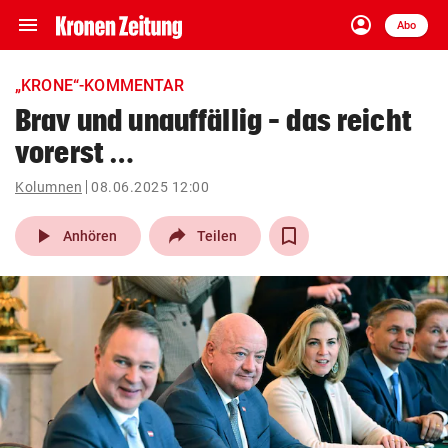
menu
account_circle
Navigation
Anmelden
Abo
close
Schließen
ein-/ausklappen
„KRONE“-KOMMENTAR
Abonnieren
Brav und unauffällig – das reicht
vorerst …
account_circle
arrow_right
Anmelden
Kolumnen
08.06.2025 12:00
pin_drop
arrow_right
Bundesland auswäh
Wien
play_arrow
Anhören
Teilen
bookmark
Merkliste
Suchbegriff
search
eingeben