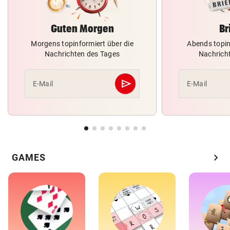
Guten Morgen
Br
Morgens topinformiert über die
Abends topin
Nachrichten des Tages
Nachrich
send
E-Mail
E-Mail
Abschicken
chevron_right
GAMES