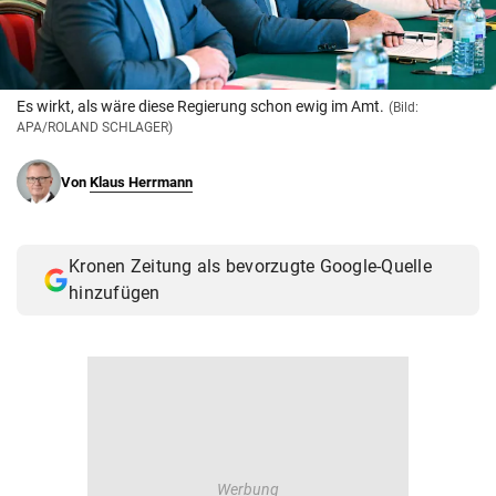
© Krone Multimedia GmbH & Co KG 2026
Muthgasse 2, 1190 Wien
Es wirkt, als wäre diese Regierung schon ewig im Amt.
(Bild:
APA/ROLAND SCHLAGER)
Von
Klaus Herrmann
Kronen Zeitung als bevorzugte Google-Quelle
hinzufügen