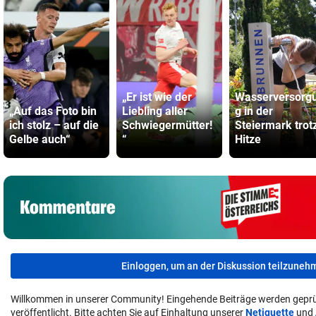
„Er ist wie der
Wasserversorg
„Auf das Foto bin
Liebling aller
g in der
ich stolz – auf die
Schwiegermütter!
Steiermark trot
Gelbe auch“
“
Hitze
Einloggen, um an der Diskussion teilzuneh
Willkommen in unserer Community! Eingehende Beiträge werden geprü
veröffentlicht. Bitte achten Sie auf Einhaltung unserer
Netiquette
und