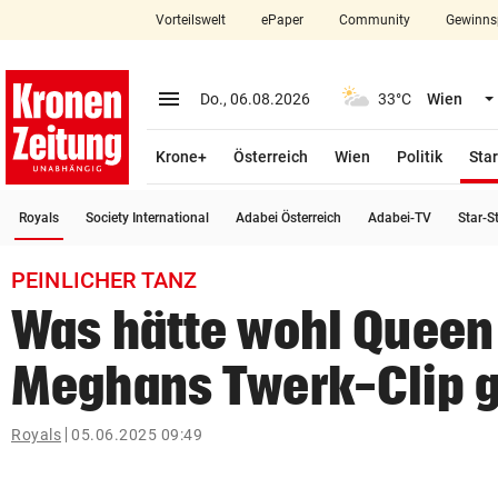
Vorteilswelt
ePaper
Community
Gewinns
close
Schließen
menu
Menü aufklappen
Do., 06.08.2026
33°C
Wien
Abonnieren
Krone+
Österreich
Wien
Politik
Star
account_circle
arrow_right
Anmelden
(ausgewählt)
Royals
Society International
Adabei Österreich
Adabei-TV
Star-S
pin_drop
arrow_right
Bundesland auswäh
Wien
PEINLICHER TANZ
bookmark
Merkliste
Was hätte wohl Queen
Meghans Twerk-Clip 
Suchbegriff
search
eingeben
Royals
05.06.2025 09:49