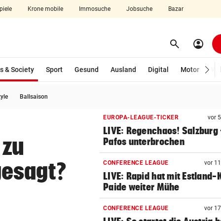
piele
Krone mobile
Immosuche
Jobsuche
Bazar
search
account_circle
Menü aufklappen
Suchen
(ausgewählt)
s & Society
Sport
Gesund
Ausland
Digital
Motor
Wir
tyle
Ballsaison
len
EUROPA-LEAGUE-TICKER
vor 
LIVE: Regenchaos! Salzburg 
 zu
Pafos unterbrochen
gesagt?
CONFERENCE LEAGUE
vor 1
LIVE: Rapid hat mit Estland-
Paide weiter Mühe
CONFERENCE LEAGUE
vor 1