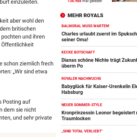
burt einzuleiten.
136.988
mal gelesen
HÖHERE PARKGEBÜHREN
vor ein
Wieder brutaler „Anschlag“ 
MEHR ROYALS
Tirols Steuerzahler
keit aber wohl den
BALMORAL MUSS WARTEN!
dem britischen
PSYCHOGRAMM DES TÄTERS
vor ein
Charles urlaubt zuerst im Spuksch
 pochten und ihren
Wie Mörder Afaq K. nachts O
seiner Oma!
 Öffentlichkeit
mit Kamera jagte
KECKE BOTSCHAFT
730 TIERE GERETTET
vor ein
Dianas schöne Nichte trägt Zukun
e schon ziemlich frech
überm Po
Den Fischlein im Bach geht 
rten: „Wir sind etwa
das Wasser aus
ROYALER NACHWUCHS
Babyglück für Kaiser-Urenkelin E
Habsburg
 Posting auf
NEUER SOMMER-STYLE
n dem sie nicht
Kronprinzessin Leonor begeistert 
ten, und sehr private
Traumlocken
„SIND TOTAL VERLIEBT“