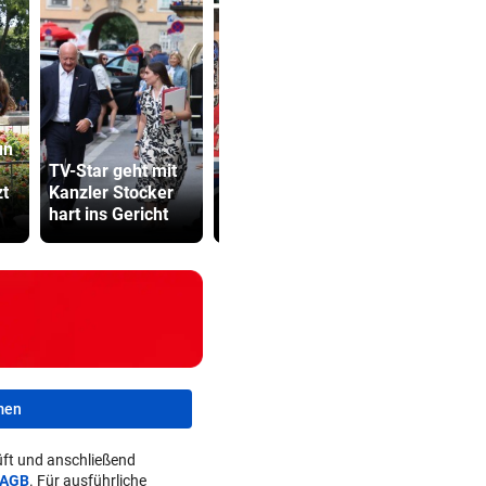
un
Mord in
TV-Star geht mit
Korneuburg ++
Cobra stür
zt
Kanzler Stocker
Ceuta vor neuem
Dorotheum,
hart ins Gericht
Ansturm
ist versch
men
ft und anschließend
AGB
. Für ausführliche