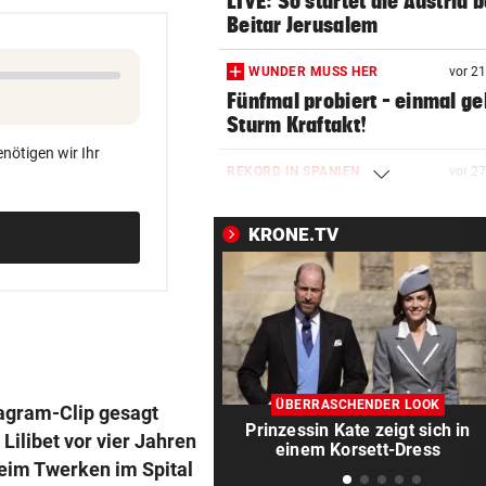
LIVE: So startet die Austria b
Beitar Jerusalem
WUNDER MUSS HER
vor 2
Fünfmal probiert – einmal ge
Sturm Kraftakt!
nötigen wir Ihr
REKORD IN SPANIEN
vor 2
33,02 Grad Celsius im Mitte
gemessen!
KRONE.TV
LUCKENEDERS HIGHLIGHT
vor 4
„Auf das Foto bin ich stolz – 
die Gelbe auch“
NACH ÜBERFALL IN WIEN
vor 4
Cobra stürmt Dorotheum, Tät
ÜBERRASCHENDER LOOK
agram-Clip gesagt
verschwunden
Prinzessin Kate zeigt sich in
 Lilibet vor vier Jahren
einem Korsett-Dress
beim Twerken im Spital
TROTZ FIFA-RÜCKZIEHER
vor ein