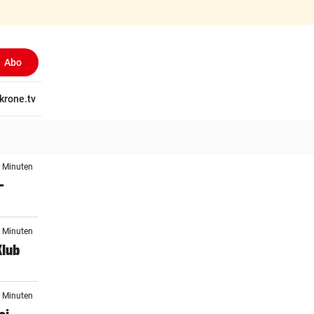
Abo
tschaft
krone.tv
Wissen
Gericht
Kolumnen
Freizeit
Reise
Ti
5 Minuten
–
1 Minuten
Klub
7 Minuten