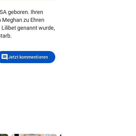
USA geboren. Ihren
in Meghan zu Ehren
 Lilibet genannt wurde,
tarb.
comment
Jetzt kommentieren