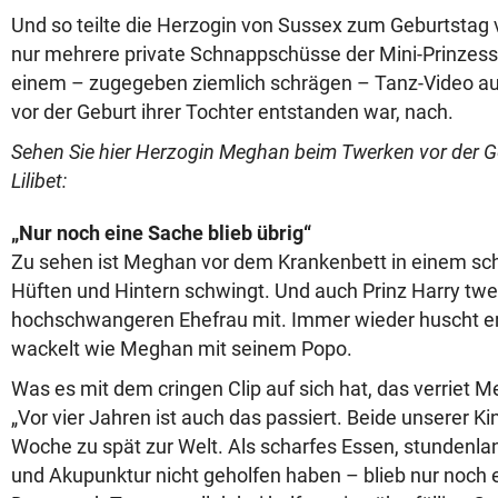
Und so teilte die Herzogin von Sussex zum Geburtstag vo
nur mehrere private Schnappschüsse der Mini-Prinzessi
einem – zugegeben ziemlich schrägen – Tanz-Video aus
vor der Geburt ihrer Tochter entstanden war, nach.
Sehen Sie hier Herzogin Meghan beim Twerken vor der G
Lilibet:
„Nur noch eine Sache blieb übrig“
Zu sehen ist Meghan vor dem Krankenbett in einem sch
Hüften und Hintern schwingt. Und auch Prinz Harry twer
hochschwangeren Ehefrau mit. Immer wieder huscht er
wackelt wie Meghan mit seinem Popo.
Was es mit dem cringen Clip auf sich hat, das verriet 
„Vor vier Jahren ist auch das passiert. Beide unserer K
Woche zu spät zur Welt. Als scharfes Essen, stundenl
und Akupunktur nicht geholfen haben – blieb nur noch e