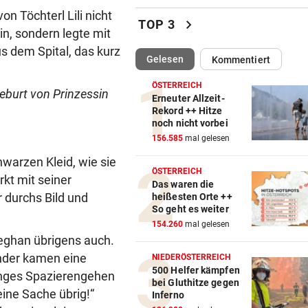
n Töchterl Lili nicht
Marco Kasper: „Brenne fürs
chevron_right
TOP 3
Eishockey wie mit 16!“
n, sondern legte mit
 dem Spital, das kurz
(ausgewählt)
Gelesen
Kommentiert
NÄCHSTER FINNE KOMMT
vor ein
Pioneers werden immer meh
ÖSTERREICH
eburt von Prinzessin
den „Pioneerit“
Erneuter Allzeit-
Rekord ++ Hitze
noch nicht vorbei
SEIDL UND CO. BESTÜRZT
vor ein
156.585
mal gelesen
Todes-Drama um Fan! Rapid 
im Trauerflor
warzen Kleid, wie sie
ÖSTERREICH
kt mit seiner
Das waren die
TAUZIEHEN UM BEAMTE
vor ein
 durchs Bild und
heißesten Orte ++
„Müssen Personalnot bei Pol
So geht es weiter
in Wien ausbaden!“
154.260
mal gelesen
Meghan übrigens auch.
HANDYS UND DROGEN
vor ein
inder kamen eine
NIEDERÖSTERREICH
Justizmitarbeiterin als
500 Helfer kämpfen
anges Spazierengehen
bei Gluthitze gegen
Schmugglerin aus Liebe?
ine Sache übrig!“
Inferno