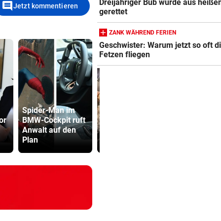
Dreijähriger Bub wurde aus heiße
comment
Jetzt kommentieren
gerettet
ZANK WÄHREND FERIEN
Geschwister: Warum jetzt so oft d
Fetzen fliegen
Spider-Man im
or
BMW-Cockpit ruft
Der Tag danach:
Sager wirkt
Anwalt auf den
„Es sieht aus wie
Mütter-Auf
Plan
am Schlachtfeld“
gegen Kanz