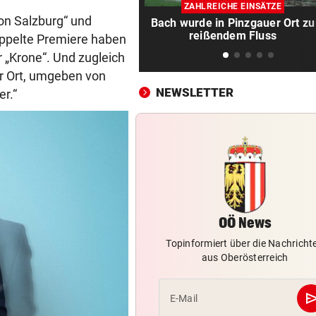
Regeln bei Deutschkursen w
ZAHLREICHE EINSÄTZE
jetzt verschärft
on Salzburg“ und
Bach wurde in Pinzgauer Ort zu
reißendem Fluss
doppelte Premiere haben
CHEF VON VERSICHERUNG:
vor 1
ur „Krone“. Und zugleich
„Ein kalkulierbares Wetter gi
er Ort, umgeben von
nicht mehr“
NEWSLETTER
er.“
IM STRÖMENDEN REGEN
vor 1
Herrl und Hund flogen mit Au
über Leitschiene
FAZIT NACH EINEM MONAT
vor 2
Bäcker zu Steuersenkung: „
Kunden ist das egal“
OÖ News
MYSTERIÖSE „GRAFFITIS“
vor 2
Topinformiert über die Nachricht
aus Oberösterreich
Zugezogener Linksextremer 
Schmierfink entlarvt
se
E-Mail
VON HOF VERSCHWUNDEN
vor 