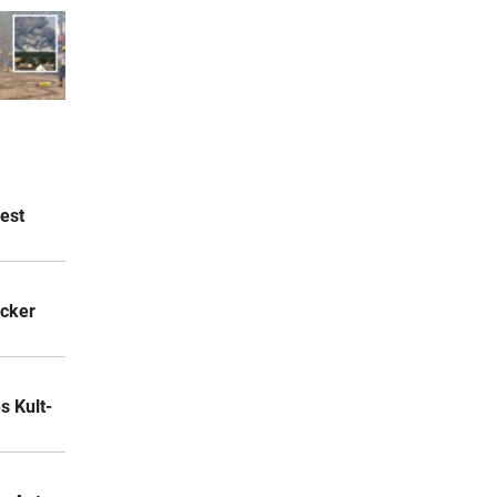
est
acker
 Kult-