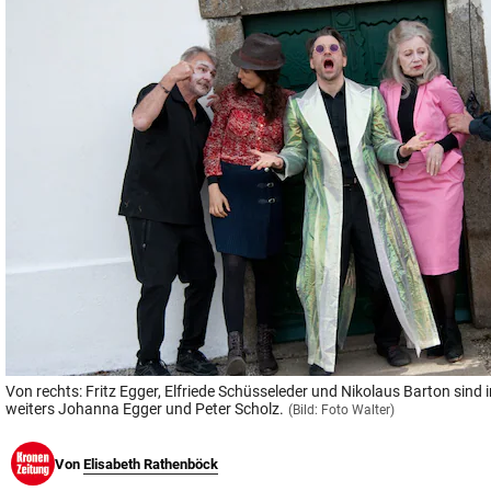
© Krone Multimedia GmbH & Co KG 2026
Muthgasse 2, 1190 Wien
Von rechts: Fritz Egger, Elfriede Schüsseleder und Nikolaus Barton sind 
weiters Johanna Egger und Peter Scholz.
(Bild: Foto Walter)
Von
Elisabeth Rathenböck