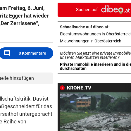
Jahre ins Gefängnis
m Freitag, 6. Juni,
Suchen auf
itz Egger hat wieder
REKORDMONAT FÜR RETTER
vor 1
Der Zerrissene“,
Seit Wochen kein einziger T
Schnellsuche auf dibeo.at:
ohne Bergeinsatz
Eigentumswohnungen in Oberösterreic
in ne
Mietwohnungen in Oberösterreich
ERHÖHTE WERTE:
vor 1
Der nächste Badesee muss j
comment
0
Kommentare
Möchten Sie jetzt eine private Immobilie
geschlossen werden
unseren Marktplätzen inserieren?
Private Immobilie inserieren und in di
in neuem Tab öffnen
durchschalten
OBERÖSTERREICH
vor 1
„Wer will mich?“: Diese Tier
uelle hinzufügen
haben kein Zuhause
KRONE.TV
FEUERWEHR-AUSSTATTER
vor 1
schaftskritik: Das ist
Waldbrände „befeuern“ das
aßgeschneidert für das
Geschäft von Rosenbauer
rseithof untergebracht
ne Reihe von
NEUES MODELL
vor 1