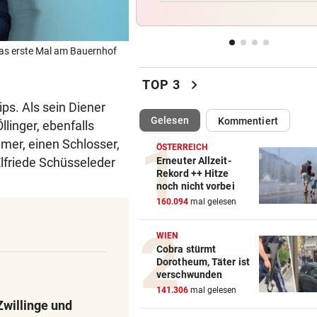
Vermisstes Kätzchen-Quartet
wieder vereint
das erste Mal am Bauernhof
TROCKEN WIE NIE
vor 
Hitze-Hammer! Wo Grillfans 
chevron_right
TOP 3
Feuerpause haben
ips. Als sein Diener
(ausgewählt)
Gelesen
Kommentiert
GROSSE AUFREGUNG
vor 
llinger, ebenfalls
Brandgefahr? Hitze löst vor 
mer, einen Schlosser,
ÖSTERREICH
Störfeuer aus
Elfriede Schüsseleder
Erneuter Allzeit-
Rekord ++ Hitze
noch nicht vorbei
DREI WEHREN IM EINSATZ
vor 
160.094
mal gelesen
Wegen Feuer in Sauna beina
Haus eingeäschert
WIEN
Cobra stürmt
Dorotheum, Täter ist
verschwunden
141.306
mal gelesen
Zwillinge und