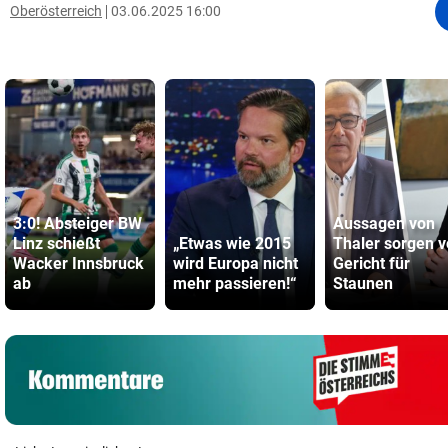
Oberösterreich
03.06.2025 16:00
3:0! Absteiger BW
Aussagen von
Linz schießt
„Etwas wie 2015
Thaler sorgen v
Wacker Innsbruck
wird Europa nicht
Gericht für
ab
mehr passieren!“
Staunen