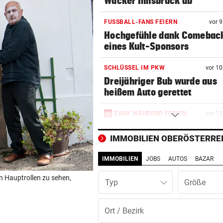
Wacker Innsbruck ab
FUSSBALL-FANS FEIERN
vor 
Hochgefühle dank Comebac
eines Kult-Sponsors
SCHLÜSSEL IM PKW
vor 1
Dreijähriger Bub wurde aus
heißem Auto gerettet
ZANK WÄHREND FERIEN
vor 1
Geschwister: Warum jetzt so 
die Fetzen fliegen
IMMOBILIEN OBERÖSTERRE
IMMOBILIEN
JOBS
AUTOS
BAZAR
JUGENDLICHE ALS OPFER
vor 1
Penisbilder verschickt: So
in Hauptrollen zu sehen,
Typ
reagierten die Vereine
ABER KEIN MORDVERSUCH
vor 1
Messerstecher muss für zwe