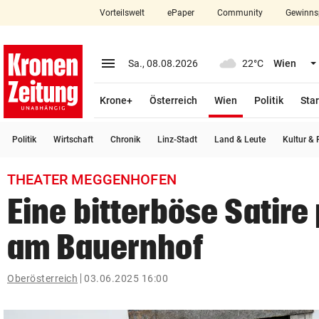
Vorteilswelt
ePaper
Community
Gewinns
close
Schließen
menu
Menü aufklappen
Sa., 08.08.2026
22°C
Wien
Abonnieren
(ausgewählt)
Krone+
Österreich
Wien
Politik
Star
account_circle
arrow_right
Anmelden
Politik
Wirtschaft
Chronik
Linz-Stadt
Land & Leute
Kultur & F
pin_drop
arrow_right
Bundesland auswäh
Wien
THEATER MEGGENHOFEN
bookmark
Merkliste
Eine bitterböse Satire 
am Bauernhof
Suchbegriff
search
eingeben
Oberösterreich
03.06.2025 16:00