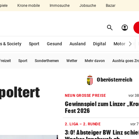
piele
Krone mobile
Immosuche
Jobsuche
Bazar
search
account_circle
Menü aufklappen
Suchen
s & Society
Sport
Gesund
Ausland
Digital
Motor
Wir
reizeit
Sport
Sonderthemen
Wetter
Mehr davon
Austria goes Zr
len
Oberösterreich
poltert
NEUN GROSSE PREISE
vor 3
Gewinnspiel zum Linzer „Kr
Fest 2026
2. LIGA – 2. RUNDE
vor 
3:0! Absteiger BW Linz schie