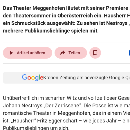
Das Theater Meggenhofen läutet mit seiner Premiere a
den Theatersommer in Oberösterreich ein. Hausherr Fr
ein Schmuckstück ausgewählt: Zu sehen ist Nestroys „
mehrere Publikumslieblinge spielen mit.
play_arrow
Artikel anhören
Teilen
Kronen Zeitung als bevorzugte Google-Q
Unübertrefflich im scharfen Witz und voll zeitloser Gesell
Johann Nestroys „Der Zerrissene“. Die Posse ist wie m
romantische Theater in Meggenhofen, das in einem Vie
ist. „Hausherr“ Fritz Egger schart – wie jedes Jahr – ei
Publikumslieblingen um sich.