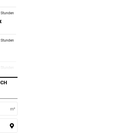
9 Stunden
k
0 Stunden
3 Stunden
oft
ICH
4 Stunden
m²
4 Stunden
i