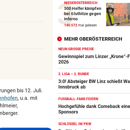
NIEDERÖSTERREICH
500 Helfer kämpfen
bei Gluthitze gegen
Inferno
140.572
mal gelesen
MEHR OBERÖSTERREICH
NEUN GROSSE PREISE
Gewinnspiel zum Linzer „Krone“-F
2026
2. LIGA – 2. RUNDE
3:0! Absteiger BW Linz schießt W
Innsbruck ab
ungen bis 12. Juli.
enhofen
, u.a. mit
FUSSBALL-FANS FEIERN
hlmeier,
Hochgefühle dank Comeback eines
Sponsors
mberger.
SCHLÜSSEL IM PKW