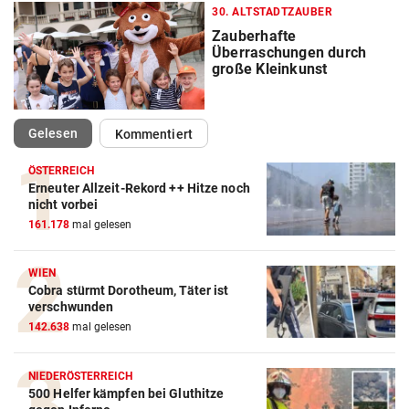
30. ALTSTADTZAUBER
Zauberhafte
Überraschungen durch
große Kleinkunst
(ausgewählt)
Gelesen
Kommentiert
ÖSTERREICH
Erneuter Allzeit-Rekord ++ Hitze noch
nicht vorbei
161.178
mal gelesen
WIEN
Cobra stürmt Dorotheum, Täter ist
verschwunden
142.638
mal gelesen
NIEDERÖSTERREICH
500 Helfer kämpfen bei Gluthitze