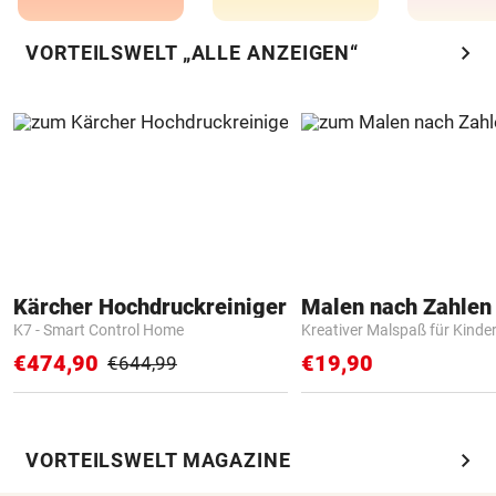
chevron_right
VORTEILSWELT „ALLE ANZEIGEN“
Kärcher Hochdruckreiniger
K7 - Smart Control Home
Kreativer Malspaß für Kinde
€474,90
€19,90
€644,99
chevron_right
VORTEILSWELT MAGAZINE