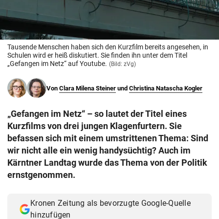
© Krone Multimedia GmbH & Co KG 2026
Muthgasse 2, 1190 Wien
Tausende Menschen haben sich den Kurzfilm bereits angesehen, in
Schulen wird er heiß diskutiert. Sie finden ihn unter dem Titel
„Gefangen im Netz“ auf Youtube.
(Bild: zVg)
Von
Clara Milena Steiner
und
Christina Natascha Kogler
„Gefangen im Netz“ – so lautet der Titel eines
Kurzfilms von drei jungen Klagenfurtern. Sie
befassen sich mit einem umstrittenen Thema: Sind
wir nicht alle ein wenig handysüchtig? Auch im
Kärntner Landtag wurde das Thema von der Politik
ernstgenommen.
Kronen Zeitung als bevorzugte Google-Quelle
hinzufügen