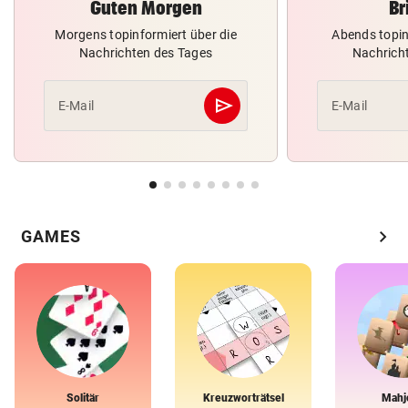
Guten Morgen
Br
Morgens topinformiert über die
Abends topin
Nachrichten des Tages
Nachrich
send
E-Mail
E-Mail
Abschicken
chevron_right
GAMES
Solitär
Kreuzworträtsel
Mahj