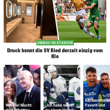
UMBAU IM STADION
Druck kennt die SV Ried derzeit einzig vom
Klo
Ein haushohe
Wie viel Macht
„Ich habe selbst
Favorit und