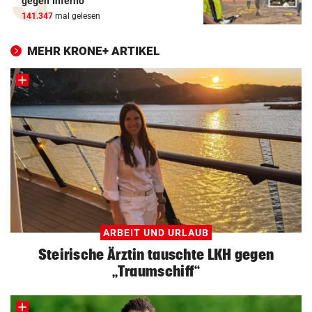
gegen Inferno
141.347
mal gelesen
MEHR KRONE+ ARTIKEL
ARBEIT UND URLAUB
Steirische Ärztin tauschte LKH gegen
„Traumschiff“