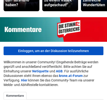
darf Infantino
zu einem Vanek
zahlreiche
haben?
aufgeschaut!“
Wundertüten
Einloggen, um an der Diskussion teilzunehmen
Willkommen in unserer Community! Eingehende Beiträge werden
geprüft und anschließend veröffentlicht. Bitte achten Sie auf
Einhaltung unserer
Netiquette
und
AGB
. Für ausführliche
Diskussionen steht Ihnen ebenso das
krone.at-Forum
zur
Verfügung.
Hier
können Sie das Community-Team via unserer
Melde- und Abhilfestelle kontaktieren.