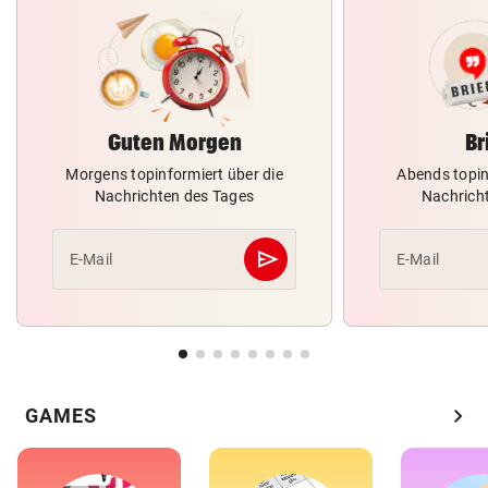
Guten Morgen
Br
Morgens topinformiert über die
Abends topin
Nachrichten des Tages
Nachrich
send
E-Mail
E-Mail
Abschicken
chevron_right
GAMES