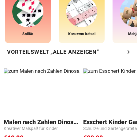
Solitär
Kreuzworträtsel
Mahj
chevron_right
VORTEILSWELT „ALLE ANZEIGEN“
Malen nach Zahlen Dinosaurier
Kreativer Malspaß für Kinder
Schürze und Gartengerätet