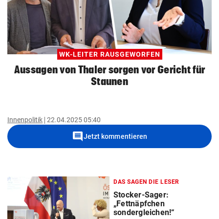
WK-LEITER RAUSGEWORFEN
Aussagen von Thaler sorgen vor Gericht für
Staunen
Innenpolitik
22.04.2025 05:40
comment
Jetzt kommentieren
DAS SAGEN DIE LESER
Stocker-Sager:
„Fettnäpfchen
sondergleichen!“