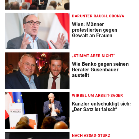
DARUNTER RAUCH, OBONYA
Wien: Männer
protestierten gegen
Gewalt an Frauen
„STIMMT ABER NICHT“
Wie Benko gegen seinen
Berater Gusenbauer
austeilt
WIRBEL UM ARBEIT-SAGER
Kanzler entschuldigt sich:
„Der Satz ist falsch“
NACH ASSAD-STURZ