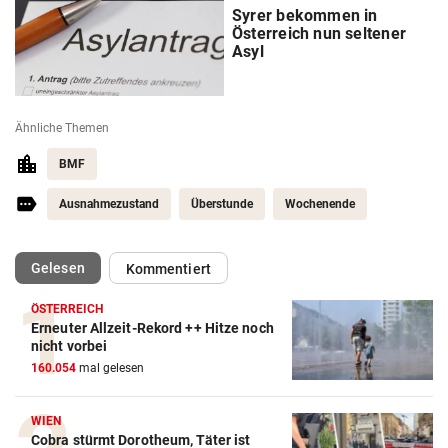
Syrer bekommen in
Österreich nun seltener
Asyl
Ähnliche Themen
BMF
Ausnahmezustand
Überstunde
Wochenende
(ausgewählt)
Gelesen
Kommentiert
ÖSTERREICH
Erneuter Allzeit-Rekord ++ Hitze noch
nicht vorbei
160.054
mal gelesen
WIEN
Cobra stürmt Dorotheum, Täter ist