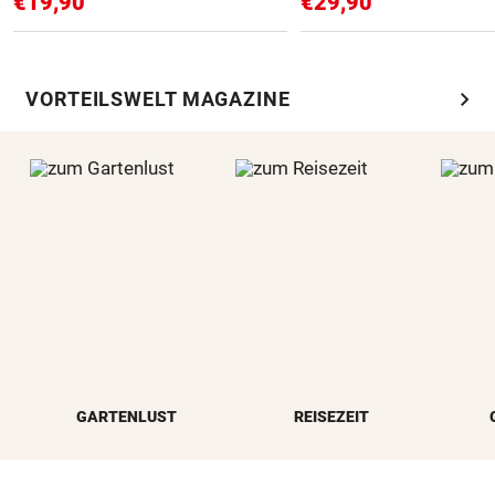
€19,90
€29,90
chevron_right
VORTEILSWELT MAGAZINE
GARTENLUST
REISEZEIT