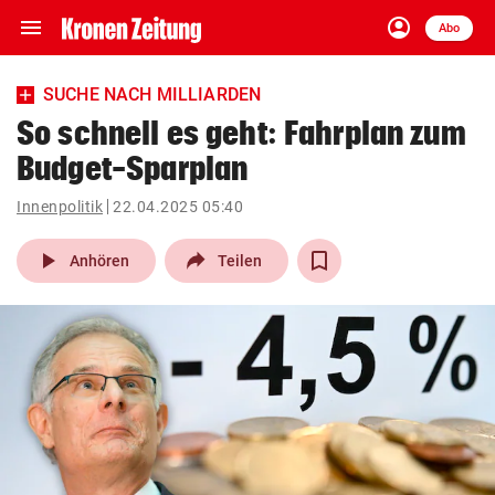
menu
account_circle
Navigation
Anmelden
Abo
close
Schließen
ein-/ausklappen
SUCHE NACH MILLIARDEN
Abonnieren
So schnell es geht: Fahrplan zum
Budget-Sparplan
account_circle
arrow_right
Anmelden
Innenpolitik
22.04.2025 05:40
pin_drop
arrow_right
Bundesland auswäh
Wien
play_arrow
Anhören
Teilen
bookmark
Merkliste
Suchbegriff
search
eingeben