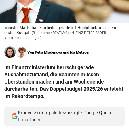
© Krone Multimedia GmbH & Co KG 2026
Muthgasse 2, 1190 Wien
Minister Marterbauer arbeitet gerade mit Hochdruck an seinem
ersten Budget.
(Bild: Krone KREATIV/Apa/HEINZ-PETER BADER
Apa/Helmut Fohringer )
Von
Petja Mladenova
und
Ida Metzger
Im Finanzministerium herrscht gerade
Ausnahmezustand, die Beamten müssen
Überstunden machen und am Wochenende
durcharbeiten. Das Doppelbudget 2025/26 entsteht
im Rekordtempo.
Kronen Zeitung als bevorzugte Google-Quelle
hinzufügen