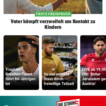
TROTZ FREISPRUCH
Vater kämpft verzweifelt um Kontakt zu
Kindern
Tragödie!
LIVE ab 19.30
Brasilien-Talent
So viel entgeht
Uhr: Beitar
fährt 84-Jährigen
Staat durch
Jerusalem ge
tot
freiwillige Teilzeit
Austria!