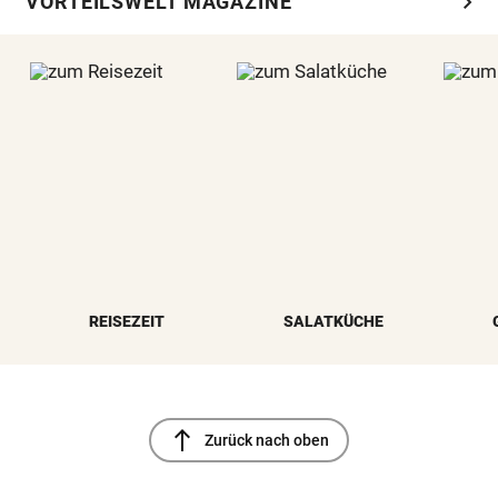
chevron_right
VORTEILSWELT MAGAZINE
REISEZEIT
SALATKÜCHE
north
Zurück nach oben