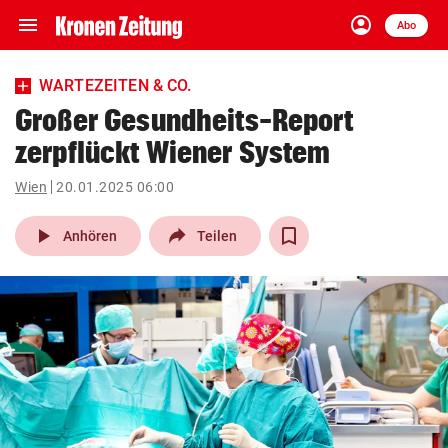
menu
account_circle
Navigation
Anmelden
Abo
close
Schließen
ein-/ausklappen
WARTEZEITEN & CO.
Abonnieren
Großer Gesundheits-Report
zerpflückt Wiener System
account_circle
arrow_right
Anmelden
Wien
20.01.2025 06:00
pin_drop
arrow_right
Bundesland auswäh
Wien
play_arrow
Anhören
Teilen
bookmark
Merkliste
Suchbegriff
search
eingeben