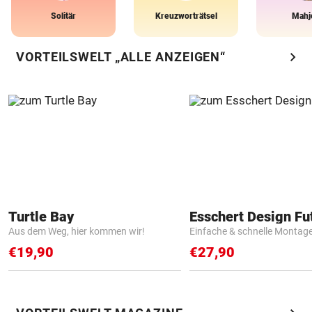
Solitär
Kreuzworträtsel
Mahj
chevron_right
VORTEILSWELT „ALLE ANZEIGEN“
Turtle Bay
Aus dem Weg, hier kommen wir!
Einfache & schnelle Montag
€19,90
€27,90