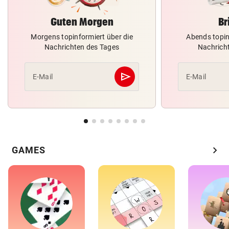
Guten Morgen
Br
Morgens topinformiert über die
Abends topin
Nachrichten des Tages
Nachrich
send
E-Mail
E-Mail
Abschicken
chevron_right
GAMES