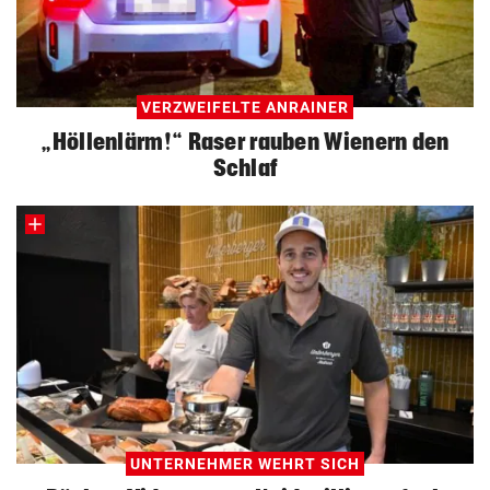
VERZWEIFELTE ANRAINER
„Höllenlärm!“ Raser rauben Wienern den
Schlaf
UNTERNEHMER WEHRT SICH