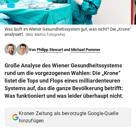
© Krone Multimedia GmbH & Co KG 2026
Muthgasse 2, 1190 Wien
Was läuft im Wiener Gesundheitssystem gut, was nicht? Die „Krone“
analysiert.
(Bild: Mathis Fotografie)
Von
Philipp Stewart
und
Michael Pommer
Große Analyse des Wiener Gesundheitssystems
rund um die vorgezogenen Wahlen: Die „Krone“
listet die Tops und Flops eines milliardenteuren
Systems auf, das die ganze Bevölkerung betrifft:
Was funktioniert und was leider überhaupt nicht.
Kronen Zeitung als bevorzugte Google-Quelle
hinzufügen