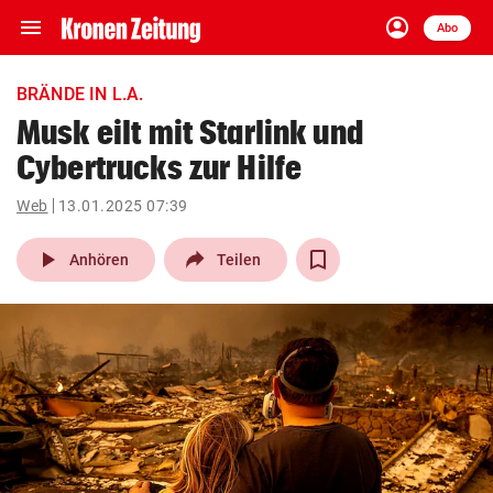
menu
account_circle
Navigation
Anmelden
Abo
close
Schließen
ein-/ausklappen
BRÄNDE IN L.A.
Abonnieren
Musk eilt mit Starlink und
Cybertrucks zur Hilfe
account_circle
arrow_right
Anmelden
Web
13.01.2025 07:39
pin_drop
arrow_right
Bundesland auswäh
Wien
play_arrow
Anhören
Teilen
bookmark
Merkliste
Suchbegriff
search
eingeben