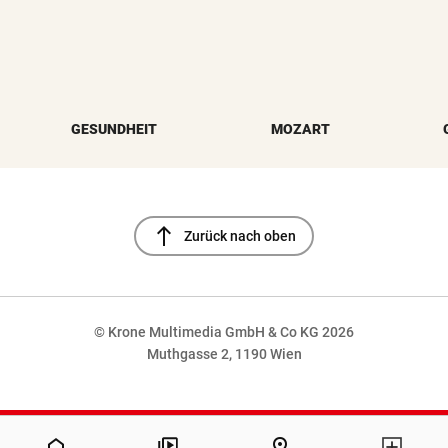
GESUNDHEIT
MOZART
north
Zurück nach oben
© Krone Multimedia GmbH & Co KG 2026
Muthgasse 2, 1190 Wien
NaN%
home
pin_drop