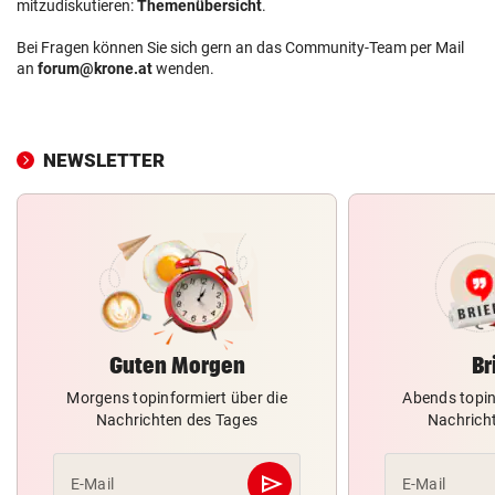
mitzudiskutieren:
Themenübersicht
.
Bei Fragen können Sie sich gern an das Community-Team per Mail
an
forum@krone.at
wenden.
NEWSLETTER
Guten Morgen
Br
Morgens topinformiert über die
Abends topin
Nachrichten des Tages
Nachrich
send
E-Mail
E-Mail
Abschicken