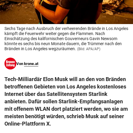
© Krone Multimedia GmbH & Co KG 2026
Muthgasse 2, 1190 Wien
Sechs Tage nach Ausbruch der verheerenden Brände in Los Angeles
kämpft die Feuerwehr weiter gegen die Flammen. Nach
Einschätzung des kalifornischen Gouverneurs Gavin Newsom
könnte es sechs bis neun Monate dauern, die Trümmer nach den
Bränden in Los Angeles wegzuräumen.
(Bild: APA/AP)
Von
krone.at
Tech-Milliardär Elon Musk will an den von Bränden
betroffenen Gebieten von Los Angeles kostenloses
Internet über das Satellitensystem Starlink
anbieten. Dafür sollen Starlink-Empfangsanlagen
mit offenem WLAN dort platziert werden, wo sie am
meisten benötigt würden, schrieb Musk auf seiner
Online-Plattform X.