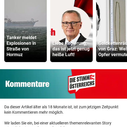
Tanker meldet
Explosionen in
Liebe Regierung,
Goldkettenrä
Straße von
das ist jetzt genug
von Graz: Wei
Hormuz
heiße Luft!
Opfer vermut
Da dieser Artikel älter als 18 Monate ist, ist zum jetzigen Zeitpunkt
kein Kommentieren mehr möglich.
Wir laden Sie ein, bei einer aktuelleren themenrelevanten Story