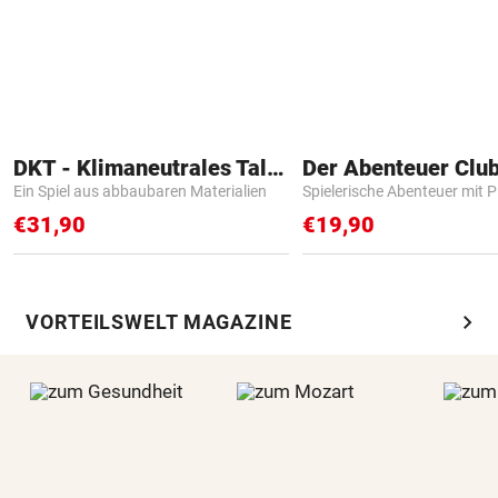
DKT - Klimaneutrales Talent
Der Abenteuer Clu
Ein Spiel aus abbaubaren Materialien
Spielerische Abenteuer mit P
€31,90
€19,90
chevron_right
VORTEILSWELT MAGAZINE