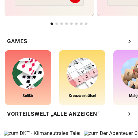
chevron_right
GAMES
Solitär
Kreuzworträtsel
Mahj
chevron_right
VORTEILSWELT „ALLE ANZEIGEN“