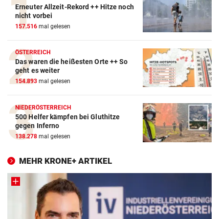
Erneuter Allzeit-Rekord ++ Hitze noch
nicht vorbei
157.516
mal gelesen
ÖSTERREICH
Das waren die heißesten Orte ++ So
geht es weiter
154.893
mal gelesen
NIEDERÖSTERREICH
500 Helfer kämpfen bei Gluthitze
gegen Inferno
138.278
mal gelesen
MEHR KRONE+ ARTIKEL