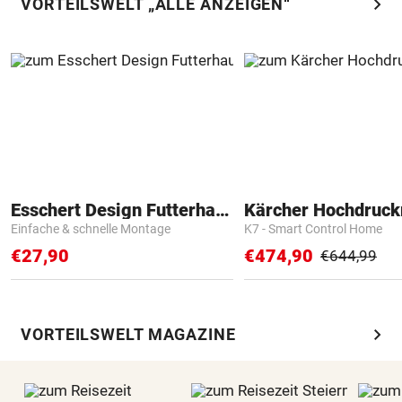
chevron_right
VORTEILSWELT „ALLE ANZEIGEN“
Esschert Design Futterhaus
Kärcher Hochdruck
Einfache & schnelle Montage
K7 - Smart Control Home
€27,90
€474,90
€644,99
chevron_right
VORTEILSWELT MAGAZINE