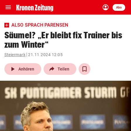
menu
account_circle
Navigation
Anmelden
Abo
close
Schließen
ein-/ausklappen
ALSO SPRACH PARENSEN
Abonnieren
Säumel? „Er bleibt fix Trainer bis
zum Winter“
account_circle
arrow_right
Anmelden
Steiermark
21.11.2024 12:05
pin_drop
arrow_right
Bundesland auswäh
Wien
play_arrow
Anhören
Teilen
bookmark
Merkliste
Suchbegriff
search
eingeben