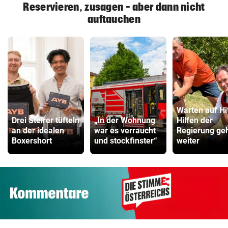
Reservieren, zusagen – aber dann nicht
auftauchen
Warten auf Hi
Drei Steirer tüfteln
„In der Wohnung
Hilfen der
an der idealen
war es verraucht
Regierung ge
Boxershort
und stockfinster“
weiter