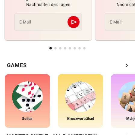
Nachrichten des Tages
Nachrich
send
E-Mail
E-Mail
Abschicken
chevron_right
GAMES
Solitär
Kreuzworträtsel
Mahj