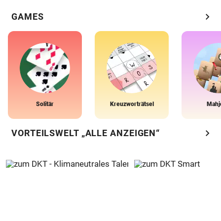
chevron_right
GAMES
Solitär
Kreuzworträtsel
Mahj
chevron_right
VORTEILSWELT „ALLE ANZEIGEN“