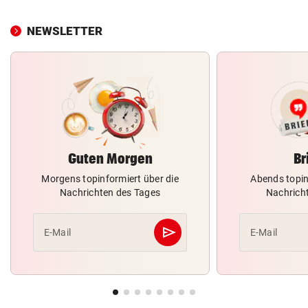
NEWSLETTER
Guten Morgen
Br
Morgens topinformiert über die
Abends topin
Nachrichten des Tages
Nachrich
send
E-Mail
E-Mail
Abschicken