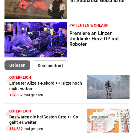
im Autocross Geschichte
PATIENTEN WOHLAUF
Premiere an Linzer
Uniklinik: Herz-OP mit
Roboter
(ausgewählt)
Gelesen
Kommentiert
ÖSTERREICH
Erneuter Allzeit-Rekord ++ Hitze noch
nicht vorbei
157.082
mal gelesen
ÖSTERREICH
Das waren die heißesten Orte ++ So
geht es weiter
154.592
mal gelesen