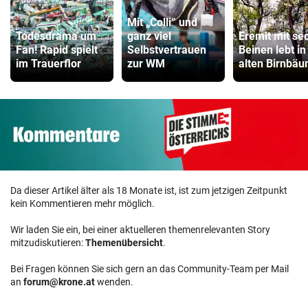
Mit „Colli“ und
Todesdrama um
ganz viel
Eremit mit se
Fan! Rapid spielt
Selbstvertrauen
Beinen lebt in
im Trauerflor
zur WM
alten Birnbä
Da dieser Artikel älter als 18 Monate ist, ist zum jetzigen Zeitpunkt
kein Kommentieren mehr möglich.
Wir laden Sie ein, bei einer aktuelleren themenrelevanten Story
mitzudiskutieren:
Themenübersicht
.
Bei Fragen können Sie sich gern an das Community-Team per Mail
an
forum@krone.at
wenden.