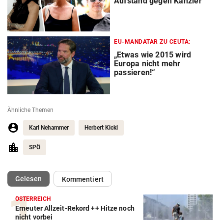
Aufstand gegen Kanzler
EU-MANDATAR ZU CEUTA:
„Etwas wie 2015 wird
Europa nicht mehr
passieren!“
Ähnliche Themen
Karl Nehammer
Herbert Kickl
SPÖ
(ausgewählt)
Gelesen
Kommentiert
ÖSTERREICH
Erneuter Allzeit-Rekord ++ Hitze noch
nicht vorbei