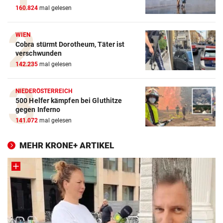
160.824
mal gelesen
WIEN
Cobra stürmt Dorotheum, Täter ist
verschwunden
142.235
mal gelesen
NIEDERÖSTERREICH
500 Helfer kämpfen bei Gluthitze
gegen Inferno
141.072
mal gelesen
MEHR KRONE+ ARTIKEL