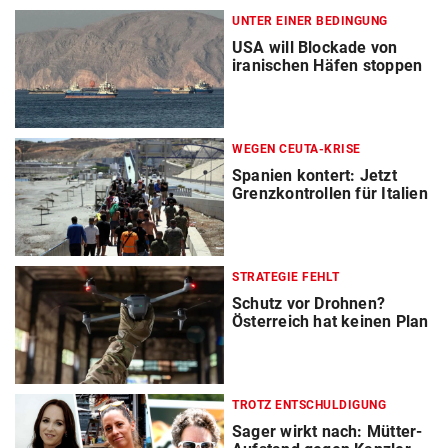
UNTER EINER BEDINGUNG
USA will Blockade von
iranischen Häfen stoppen
WEGEN CEUTA-KRISE
Spanien kontert: Jetzt
Grenzkontrollen für Italien
STRATEGIE FEHLT
Schutz vor Drohnen?
Österreich hat keinen Plan
TROTZ ENTSCHULDIGUNG
Sager wirkt nach: Mütter-