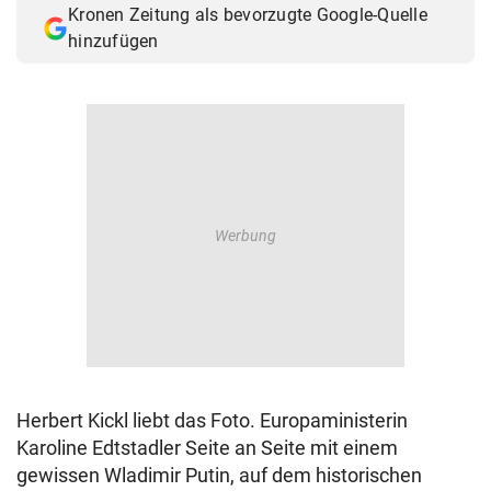
Kronen Zeitung als bevorzugte Google-Quelle
© Krone Multimedia GmbH & Co KG 2026
hinzufügen
Muthgasse 2, 1190 Wien
Herbert Kickl liebt das Foto. Europaministerin
Karoline Edtstadler Seite an Seite mit einem
gewissen Wladimir Putin, auf dem historischen