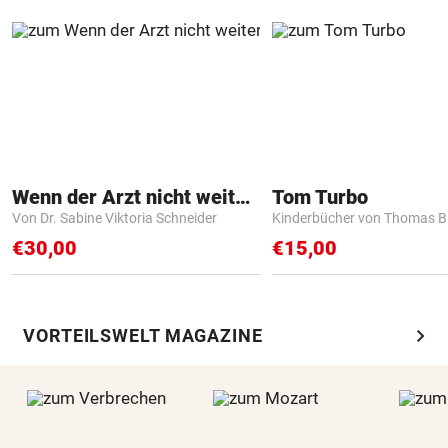
Wenn der Arzt nicht weiter weiß
Tom Turbo
Von Dr. Sabine Viktoria Schneider
Kinderbücher von Thomas B
€30,00
€15,00
chevron_right
VORTEILSWELT MAGAZINE