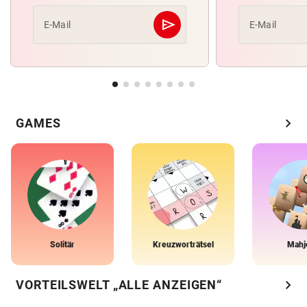
send
E-Mail
E-Mail
Abschicken
chevron_right
GAMES
Solitär
Kreuzworträtsel
Mahj
chevron_right
VORTEILSWELT „ALLE ANZEIGEN“