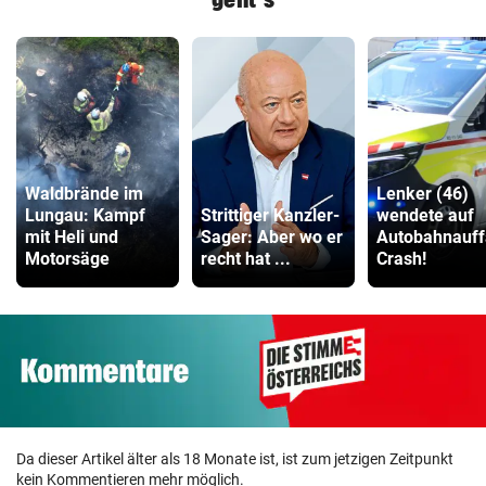
Waldbrände im
Lenker (46)
Lungau: Kampf
Strittiger Kanzler-
wendete auf
mit Heli und
Sager: Aber wo er
Autobahnauff
Motorsäge
recht hat ...
Crash!
Da dieser Artikel älter als 18 Monate ist, ist zum jetzigen Zeitpunkt
kein Kommentieren mehr möglich.