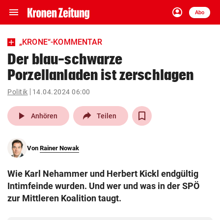
menu
account_circle
Navigation
Anmelden
Abo
close
Schließen
ein-/ausklappen
„KRONE“-KOMMENTAR
Abonnieren
Der blau-schwarze
Porzellanladen ist zerschlagen
account_circle
arrow_right
Anmelden
Politik
14.04.2024 06:00
pin_drop
arrow_right
Bundesland auswäh
Wien
play_arrow
Anhören
Teilen
bookmark
Merkliste
Von
Rainer Nowak
Suchbegriff
search
Wie Karl Nehammer und Herbert Kickl endgültig
eingeben
Intimfeinde wurden. Und wer und was in der SPÖ
zur Mittleren Koalition taugt.