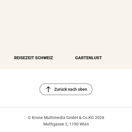
REISEZEIT SCHWEIZ
GARTENLUST
north
Zurück nach oben
© Krone Multimedia GmbH & Co KG 2026
Muthgasse 2, 1190 Wien