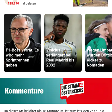
138.390
mal gelesen
F1-Boss verrät: Es
Vinicius Jr.
Wegen Umba
wird mehr
verlängert bei
wurden Drittli
Sprintrennen
Real Madrid bis
Kicker zu
geben
2032
Nomaden
Da dieser Artikel älter als 18 Monate ist, ist zum jetzigen Zeitpunkt