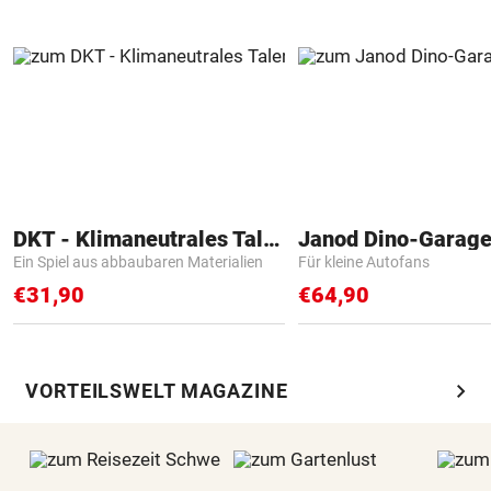
DKT - Klimaneutrales Talent
Janod Dino-Garag
Ein Spiel aus abbaubaren Materialien
Für kleine Autofans
€31,90
€64,90
chevron_right
VORTEILSWELT MAGAZINE