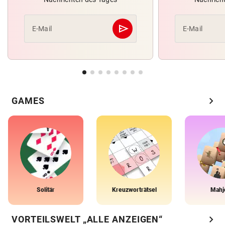
send
E-Mail
E-Mail
Abschicken
chevron_right
GAMES
Solitär
Kreuzworträtsel
Mahj
chevron_right
VORTEILSWELT „ALLE ANZEIGEN“