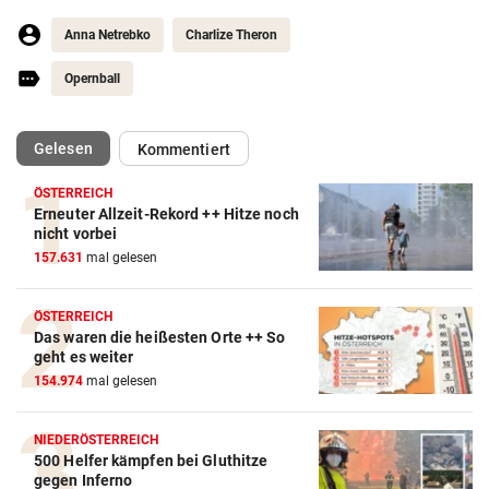
Anna Netrebko
Charlize Theron
Opernball
(ausgewählt)
Gelesen
Kommentiert
ÖSTERREICH
Erneuter Allzeit-Rekord ++ Hitze noch
nicht vorbei
157.631
mal gelesen
ÖSTERREICH
Das waren die heißesten Orte ++ So
geht es weiter
154.974
mal gelesen
NIEDERÖSTERREICH
500 Helfer kämpfen bei Gluthitze
gegen Inferno