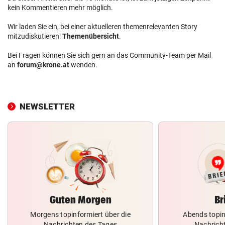
kein Kommentieren mehr möglich.
Wir laden Sie ein, bei einer aktuelleren themenrelevanten Story
mitzudiskutieren:
Themenübersicht
.
Bei Fragen können Sie sich gern an das Community-Team per Mail
an
forum@krone.at
wenden.
NEWSLETTER
Guten Morgen
Br
Morgens topinformiert über die
Abends topin
Nachrichten des Tages
Nachrich