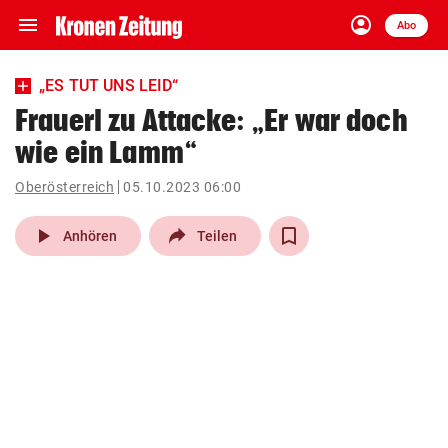
menu
account_circle
Navigation
Anmelden
Abo
close
Schließen
ein-/ausklappen
„ES TUT UNS LEID“
Abonnieren
Frauerl zu Attacke: „Er war doch
wie ein Lamm“
account_circle
arrow_right
Anmelden
Oberösterreich
05.10.2023 06:00
pin_drop
arrow_right
Bundesland auswäh
Wien
play_arrow
Anhören
Teilen
bookmark
Merkliste
Suchbegriff
search
eingeben