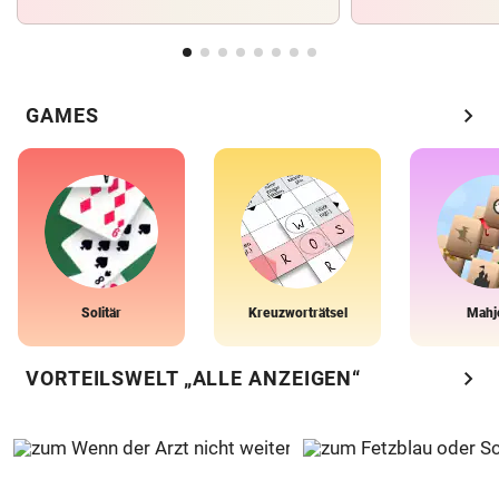
chevron_right
GAMES
Solitär
Kreuzworträtsel
Mahj
chevron_right
VORTEILSWELT „ALLE ANZEIGEN“