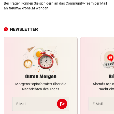
Bei Fragen können Sie sich gern an das Community-Team per Mail
an
forum@krone.at
wenden.
NEWSLETTER
Guten Morgen
Br
Morgens topinformiert über die
Abends topin
Nachrichten des Tages
Nachrich
send
E-Mail
E-Mail
Abschicken