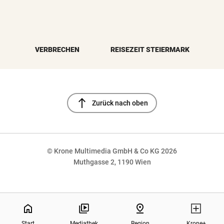
VERBRECHEN
REISEZEIT STEIERMARK
north
Zurück nach oben
© Krone Multimedia GmbH & Co KG 2026
Muthgasse 2, 1190 Wien
NaN%
home
pin_drop
Start
Mediathek
Region
Krone+