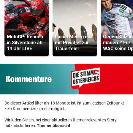
MotoGP: Rennen
Lionel Messi reist
Gegen Salzbu
in Silverstone ab
mit Privatjet zur
mauern? Für 
14 Uhr LIVE
Trauerfeier
WAC keine Op
Da dieser Artikel älter als 18 Monate ist, ist zum jetzigen Zeitpunkt
kein Kommentieren mehr möglich.
Wir laden Sie ein, bei einer aktuelleren themenrelevanten Story
mitzudiskutieren:
Themenübersicht
.