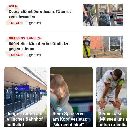
WIEN
Cobra stürmt Dorotheum, Täter ist
verschwunden
141.413
mal gelesen
NIEDERÖSTERREICH
500 Helfer kämpfen bei Gluthitze
gegen Inferno
140.640
mal gelesen
Junge Frauen am
Beim Spazieren
Gemicibasi:
Villacher Bahnhof
am Kopf verletzt:
„Müssen uns 
belästigt
„War echt blöd“
unten orienti