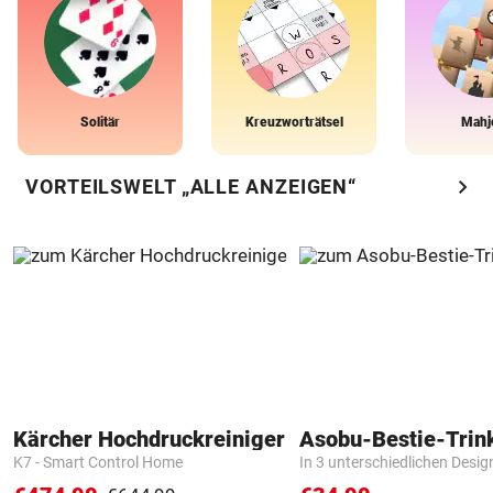
Solitär
Kreuzworträtsel
Mahj
chevron_right
VORTEILSWELT „ALLE ANZEIGEN“
Kärcher Hochdruckreiniger
Asobu-Bestie-Trin
K7 - Smart Control Home
In 3 unterschiedlichen Desig