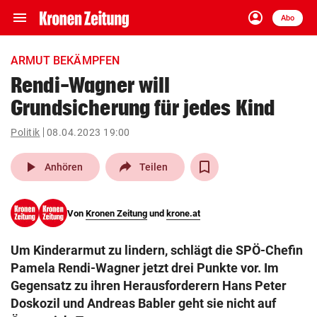
menu
account_circle
Navigation
Anmelden
Abo
close
Schließen
ein-/ausklappen
ARMUT BEKÄMPFEN
Abonnieren
Rendi-Wagner will
Grundsicherung für jedes Kind
account_circle
arrow_right
Anmelden
Politik
08.04.2023 19:00
pin_drop
arrow_right
Bundesland auswäh
Wien
play_arrow
Anhören
Teilen
bookmark
Merkliste
Von
Kronen Zeitung
und
krone.at
Suchbegriff
search
Um Kinderarmut zu lindern, schlägt die SPÖ-Chefin
eingeben
Pamela Rendi-Wagner jetzt drei Punkte vor. Im
Gegensatz zu ihren Herausforderern Hans Peter
Doskozil und Andreas Babler geht sie nicht auf