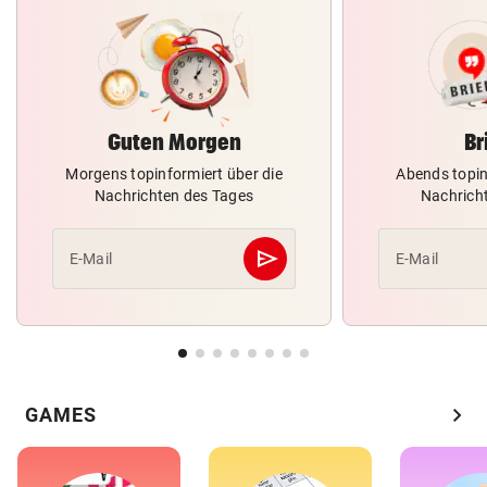
Guten Morgen
Br
Morgens topinformiert über die
Abends topin
Nachrichten des Tages
Nachrich
send
E-Mail
E-Mail
Abschicken
chevron_right
GAMES