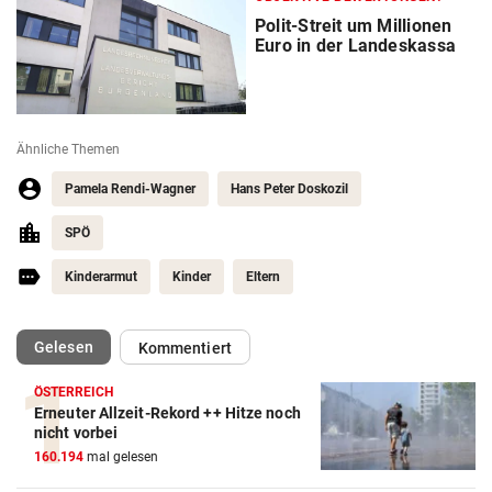
Polit-Streit um Millionen
Euro in der Landeskassa
Ähnliche Themen
Pamela Rendi-Wagner
Hans Peter Doskozil
SPÖ
Kinderarmut
Kinder
Eltern
(ausgewählt)
Gelesen
Kommentiert
ÖSTERREICH
Erneuter Allzeit-Rekord ++ Hitze noch
nicht vorbei
160.194
mal gelesen