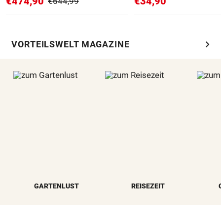
€474,90
€34,90
€644,99
chevron_right
VORTEILSWELT MAGAZINE
GARTENLUST
REISEZEIT